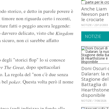
Anche Liam
odo storico, e detto in parole povere è
Neeson part
 timore non riguarda certo i recenti,
le crociate
etare fatti o peggio ancora leggende:
NOTIZIE / 23/12/2003
 davvero delicato, visto che
Kingdom
NOTIZIE
sicuro, non ci sarebbe affatto
 degli "storici flop" lo si conosce
, dopo spettacolari
er The Great
Doni Oscuri 
Dalaran: la 
ro. La regola del "non c'è due senza
Stagione del
n bel
. Questa volta però il nome
poker
Battaglia di
Hearthstone
disponibile
NOTIZIE / 7/08/2026
steso (vedi indirizzo in fondo alla