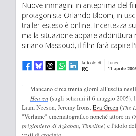
Nuove immagini in anteprima del fil
protagonista Orlando Bloom, in usci
trailer esteso è online. Incertezza su
ma la situazione appare addirittura r
siriano Massoud, il film farà capire 
Articolo di
Lunedì
RC
11 aprile 200
Mancano circa trenta giorni all'uscita negli
Heaven
(sugli schermi il 6 maggio 2005), l
Liam Neeson, Jeremy Irons,
Eva Green
(
The 
"Verlaine" cinematografico nonché attore in
D
,
) e l'idolo d
prigioniero di Azkaban
Timeline
vesti di crociato.