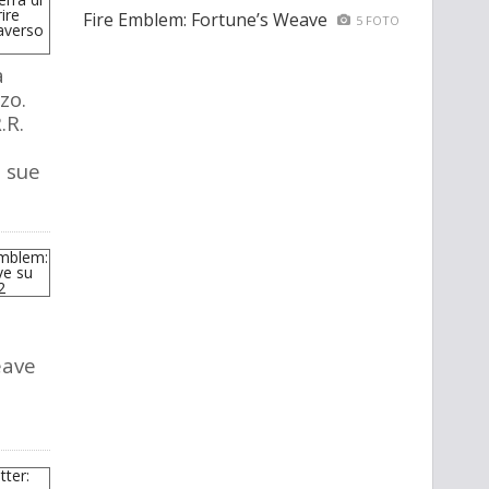
Fire Emblem: Fortune’s Weave
5 FOTO
a
zo.
.R.
e sue
eave