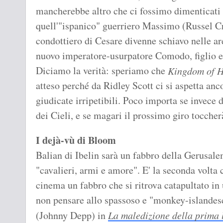
mancherebbe altro che ci fossimo dimenticati 
quell'"ispanico" guerriero Massimo (Russel Cr
condottiero di Cesare divenne schiavo nelle are
nuovo imperatore-usurpatore Comodo, figlio e 
Diciamo la verità: speriamo che
Kingdom of 
atteso perché da Ridley Scott ci si aspetta anc
giudicate irripetibili. Poco importa se invece 
dei Cieli, e se magari il prossimo giro toccher
I dejà-vù di Bloom
Balian di Ibelin sarà un fabbro della Gerusal
"cavalieri, armi e amore". E' la seconda volta
cinema un fabbro che si ritrova catapultato in 
non pensare allo spassoso e "monkey-islandes
(Johnny Depp) in
La maledizione della prima 