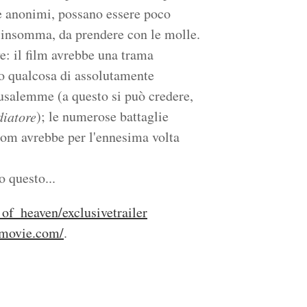
e anonimi, possano essere poco
o, insomma, da prendere con le molle.
ve: il film avrebbe una trama
ro qualcosa di assolutamente
rusalemme (a questo si può credere,
); le numerose battaglie
diatore
om avrebbe per l'ennesima volta
 questo...
f_heaven/exclusivetrailer
movie.com/
.