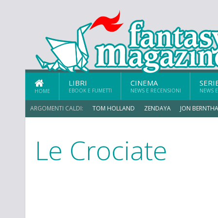
LIBRI
CINEMA
SERI
EBOOK E FUMETTI
NEWS E RECENSIONI
NEWS E
HOME
ARGOMENTI CALDI:
TOM HOLLAND
ZENDAYA
JON BERNTHA
Le Crociate
ERIK SOMMERS