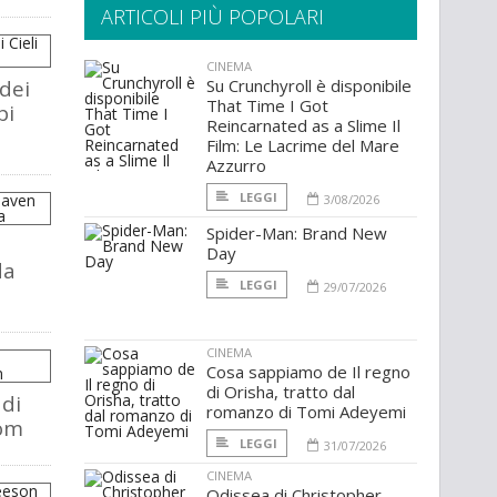
ARTICOLI PIÙ POPOLARI
CINEMA
 dei
Su Crunchyroll è disponibile
That Time I Got
pi
Reincarnated as a Slime Il
Film: Le Lacrime del Mare
Azzurro
LEGGI
3/08/2026
Spider-Man: Brand New
Day
da
LEGGI
29/07/2026
CINEMA
Cosa sappiamo de Il regno
di Orisha, tratto dal
 di
romanzo di Tomi Adeyemi
oom
LEGGI
31/07/2026
CINEMA
Odissea di Christopher