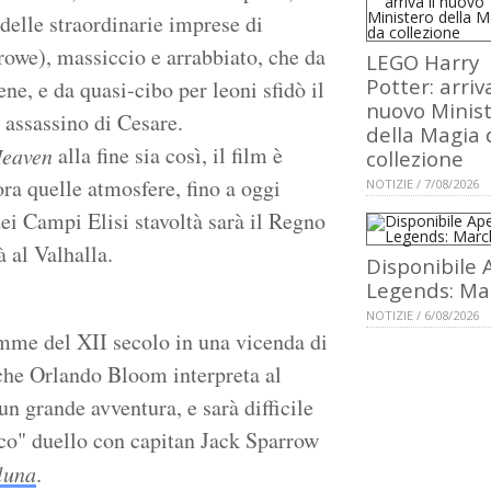
delle straordinarie imprese di
owe), massiccio e arrabbiato, che da
LEGO Harry
Potter: arriva
ne, e da quasi-cibo per leoni sfidò il
nuovo Minis
assassino di Cesare.
della Magia 
alla fine sia così, il film è
Heaven
collezione
ora quelle atmosfere, fino a oggi
NOTIZIE / 7/08/2026
dei Campi Elisi stavoltà sarà il Regno
à al Valhalla.
Disponibile 
Legends: Ma
NOTIZIE / 6/08/2026
emme del XII secolo in una vicenda di
 che Orlando Bloom interpreta al
un grande avventura, e sarà difficile
co" duello con capitan Jack Sparrow
luna
.