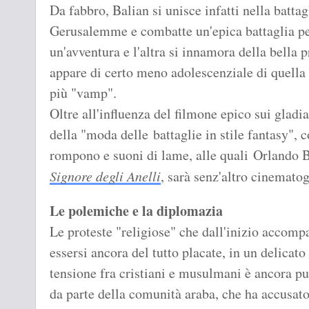
Da fabbro, Balian si unisce infatti nella batta
Gerusalemme e combatte un'epica battaglia per
un'avventura e l'altra si innamora della bella 
appare di certo meno adolescenziale di quella
più "vamp".
Oltre all'influenza del filmone epico sui gladia
della "moda delle battaglie in stile fantasy", 
rompono e suoni di lame, alle quali Orlando B
Signore degli Anelli
, sarà senz'altro cinemato
Le polemiche e la diplomazia
Le proteste "religiose" che dall'inizio accom
essersi ancora del tutto placate, in un delica
tensione fra cristiani e musulmani è ancora pur
da parte della comunità araba, che ha accusato