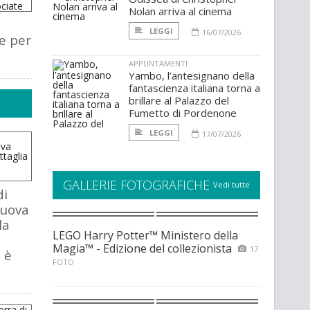
Nolan arriva al cinema
LEGGI
16/07/2026
e per
APPUNTAMENTI
Yambo, l’antesignano della
fantascienza italiana torna a
brillare al Palazzo del
Fumetto di Pordenone
LEGGI
17/07/2026
GALLERIE FOTOGRAFICHE
Vedi tutte
di
nuova
la
LEGO Harry Potter™ Ministero della
Magia™ - Edizione del collezionista
17
 è
FOTO