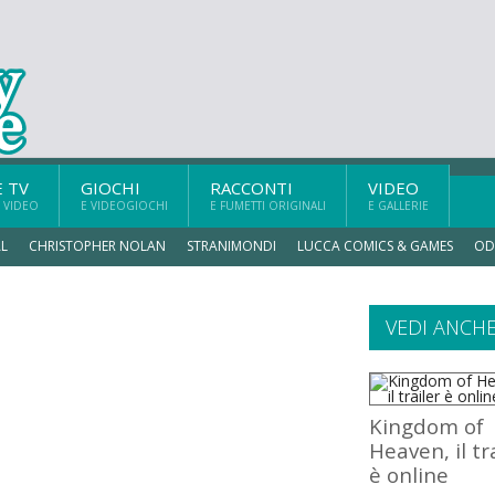
E TV
GIOCHI
RACCONTI
VIDEO
 VIDEO
E VIDEOGIOCHI
E FUMETTI ORIGINALI
E GALLERIE
L
CHRISTOPHER NOLAN
STRANIMONDI
LUCCA COMICS & GAMES
OD
VEDI ANCH
Kingdom of
Heaven, il tr
è online