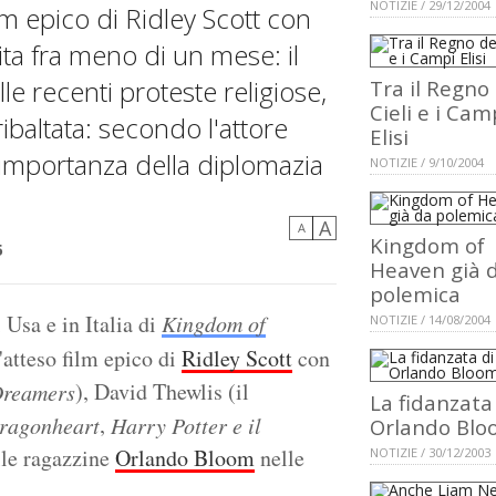
NOTIZIE / 29/12/2004
m epico di Ridley Scott con
ta fra meno di un mese: il
lle recenti proteste religiose,
Tra il Regno
Cieli e i Cam
ibaltata: secondo l'attore
Elisi
l'importanza della diplomazia
NOTIZIE / 9/10/2004
A
A
Kingdom of
5
Heaven già 
polemica
 Usa e in Italia di
Kingdom of
NOTIZIE / 14/08/2004
'atteso film epico di
Ridley Scott
con
), David Thewlis (il
Dreamers
La fidanzata
,
ragonheart
Harry Potter e il
Orlando Bl
elle ragazzine
Orlando Bloom
nelle
NOTIZIE / 30/12/2003