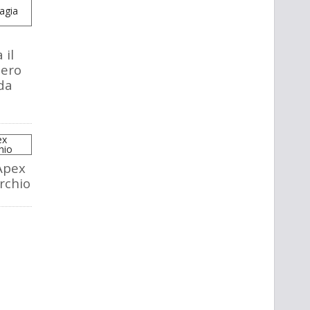
 il
tero
da
Apex
rchio