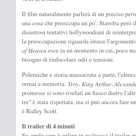
Il film naturalmente parlerà di un preciso peri
una cosa che preoccupa un po'. Stavolta però il
disastrosi tentativi hollywoodiani di reinterpr
la preoccupazione riguarda invece l'argomento
esce in un momento in cui, poco ma 
of Heaven
bisogno di rinfocolare odii e tensioni.
Polemiche e storia massacrata a parte, l'elenco
ormai a memoria:
,
,
Troy
King Arthur
Alexand
promesse si sono rivelati un fiasco dietro l'alt
tre" è stata rispettata, ma si può ancora fare u
è Ridley Scott.
Il trailer di 4 minuti
Su apple.com è online in esclusiva il trailer e