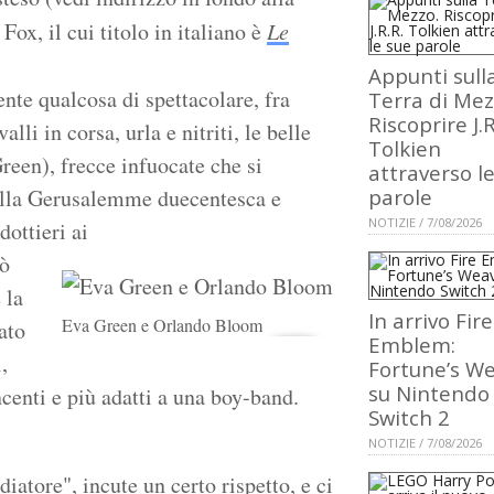
Fox, il cui titolo in italiano è
Le
Appunti sull
nte qualcosa di spettacolare, fra
Terra di Mez
Riscoprire J.R
alli in corsa, urla e nitriti, le belle
Tolkien
reen), frecce infuocate che si
attraverso l
della Gerusalemme duecentesca e
parole
NOTIZIE / 7/08/2026
ottieri ai
rò
 la
In arrivo Fire
Eva Green e Orlando Bloom
ato
Emblem:
,
Fortune’s W
su Nintendo
centi e più adatti a una boy-band.
Switch 2
NOTIZIE / 7/08/2026
diatore", incute un certo rispetto, e ci