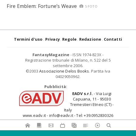
Fire Emblem: Fortune’s Weave
5 FOTO
Termini d'uso
Privacy
Regole
Redazione
Contatti
FantasyMagazine
- ISSN 1974-823X -
Registrazione tribunale di Milano, n. 522 del 5
settembre 2006.
©2003
Associazione Delos Books
. Partita Iva
04029050962.
Pubblicità:
EADV s.r.l.
- Via Luigi
Capuana, 11 - 95030
Tremestieri Etneo (CT) -
Italy
www.eadv.it - info@eadv.it - Tel: +39.0952830326