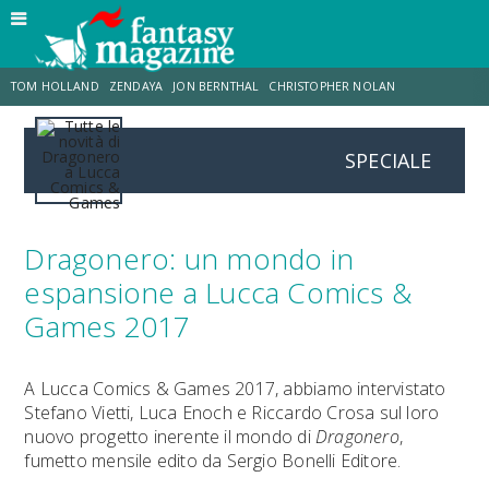
TOM HOLLAND
ZENDAYA
JON BERNTHAL
CHRISTOPHER NOLAN
SPECIALE
STRANIMONDI
LUCCA COMICS & GAMES
ODISSEA
JACOB BATALON
SPIDER-MAN: BRAND NEW DAY
MICHAEL MANDO
Dragonero: un mondo in
espansione a Lucca Comics &
Games 2017
A Lucca Comics & Games 2017, abbiamo intervistato
Stefano Vietti, Luca Enoch e Riccardo Crosa sul loro
nuovo progetto inerente il mondo di
Dragonero
,
fumetto mensile edito da Sergio Bonelli Editore.