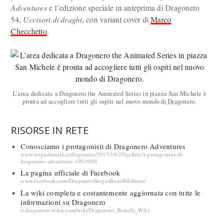
Adventures
e l’edizione speciale in anteprima di Dragonero
54,
Uccisori di draghi
, con variant cover di
Marco
Checchetto
.
L’area dedicata a Dragonero the Animated Series in piazza San Michele è
pronta ad accogliere tutti gli ospiti nel nuovo mondo di Dragonero.
RISORSE IN RETE
Conosciamo i protagonisti di Dragonero Adventures
www.sergiobonelli.it/dragonero/2017/10/25/gallery/i-protagonisti-di-
dragonero-adventures-1001949/
La pagina ufficiale di Facebook
www.facebook.com/DragoneroSergioBonelliEditore/
La wiki completa e costantemente aggiornata con tutte le
informazioni su Dragonero
it.dragonero.wikia.com/wiki/Dragonero_Bonelli_Wiki