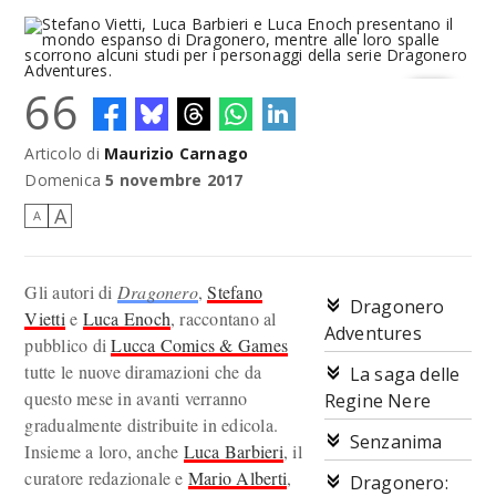
66
Stefano Vietti, Luca Barbieri e Luca Enoch presentano il mondo
Articolo di
Maurizio Carnago
espanso di Dragonero, mentre alle loro spalle scorrono alcuni
studi per i personaggi della serie Dragonero Adventures.
Domenica
5 novembre 2017
A
A
Gli autori di
Dragonero
,
Stefano
Dragonero
Vietti
e
Luca Enoch
, raccontano al
Adventures
pubblico di
Lucca Comics & Games
tutte le nuove diramazioni che da
La saga delle
questo mese in avanti verranno
Regine Nere
gradualmente distribuite in edicola.
Senzanima
Insieme a loro, anche
Luca Barbieri
, il
curatore redazionale e
Mario Alberti
,
Dragonero: