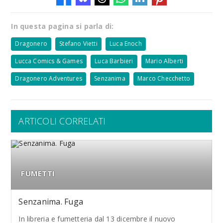
In questa pagina si parla di:
Dragonero
Stefano Vietti
Luca Enoch
Lucca Comics & Games
Luca Barbieri
Mario Alberti
Dragonero Adventures
Senzanima
Marco Checchetto
ARTICOLI CORRELATI
FUMETTI
Senzanima. Fuga
In libreria e fumetteria dal 13 dicembre il nuovo