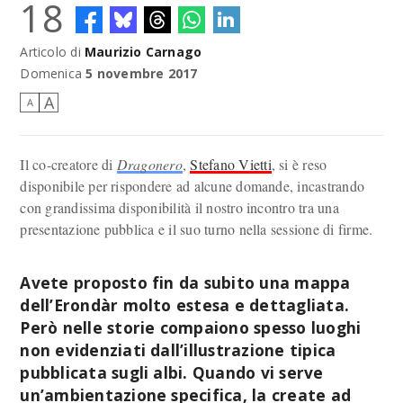
18
Articolo di
Maurizio Carnago
Stefano Vietti con gli albi Dragonero Adventure e Dragonero 54:
Uccisori di draghi con copertina variant.
Domenica
5 novembre 2017
A
A
Il co-creatore di
Dragonero
,
Stefano Vietti
, si è reso
disponibile per rispondere ad alcune domande, incastrando
con grandissima disponibilità il nostro incontro tra una
presentazione pubblica e il suo turno nella sessione di firme.
Avete proposto fin da subito una mappa
dell’Erondàr molto estesa e dettagliata.
Però nelle storie compaiono spesso luoghi
non evidenziati dall’illustrazione tipica
pubblicata sugli albi. Quando vi serve
un’ambientazione specifica, la create ad