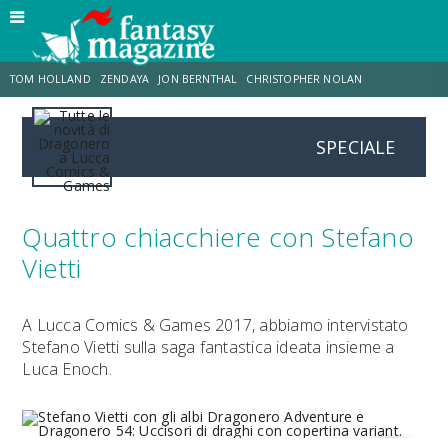
TOM HOLLAND
ZENDAYA
JON BERNTHAL
CHRISTOPHER NOLAN
SPECIALE
STRANIMONDI
LUCCA COMICS & GAMES
ODISSEA
CHRIS MCKENNA
DESTIN DANIEL CRETTON
ERIK SOMMERS
Quattro chiacchiere con Stefano
Vietti
A Lucca Comics & Games 2017, abbiamo intervistato
Stefano Vietti sulla saga fantastica ideata insieme a
Luca Enoch.