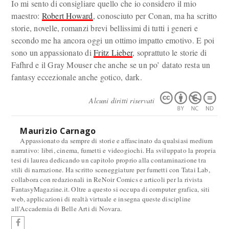
Io mi sento di consigliare quello che io considero il mio
maestro:
Robert Howard
, conosciuto per Conan, ma ha scritto
storie, novelle, romanzi brevi bellissimi di tutti i generi e
secondo me ha ancora oggi un ottimo impatto emotivo. E poi
sono un appassionato di
Fritz Lieber
, soprattuto le storie di
Fafhrd e il Gray Mouser che anche se un po’ datato resta un
fantasy eccezionale anche gotico, dark.
Alcuni diritti riservati
Maurizio Carnago
Appassionato da sempre di storie e affascinato da qualsiasi medium
narrativo: libri, cinema, fumetti e videogiochi. Ha sviluppato la propria
tesi di laurea dedicando un capitolo proprio alla contaminazione tra
stili di narrazione. Ha scritto sceneggiature per fumetti con Tatai Lab,
collabora con redazionali in ReNoir Comics e articoli per la rivista
FantasyMagazine.it. Oltre a questo si occupa di computer grafica, siti
web, applicazioni di realtà virtuale e insegna queste discipline
all'Accademia di Belle Arti di Novara.