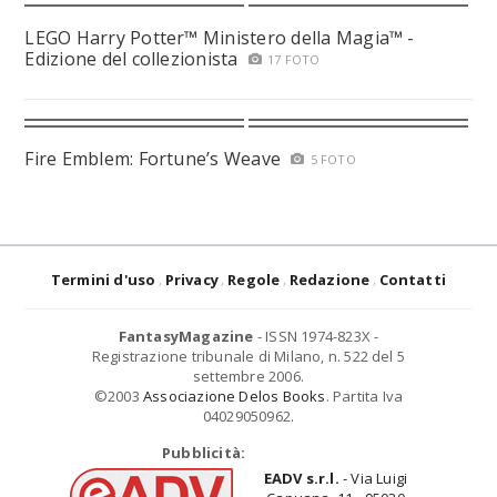
LEGO Harry Potter™ Ministero della Magia™ -
Edizione del collezionista
17 FOTO
Fire Emblem: Fortune’s Weave
5 FOTO
Termini d'uso
Privacy
Regole
Redazione
Contatti
FantasyMagazine
- ISSN 1974-823X -
Registrazione tribunale di Milano, n. 522 del 5
settembre 2006.
©2003
Associazione Delos Books
. Partita Iva
04029050962.
Pubblicità:
EADV s.r.l.
- Via Luigi