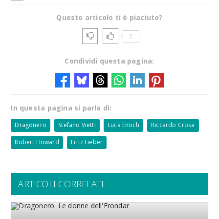
Questo articolo ti è piaciuto?
2
Condividi questa pagina:
In questa pagina si parla di:
Dragonero
Stefano Vietti
Luca Enoch
Riccardo Crosa
Robert Howard
Fritz Lieber
ARTICOLI CORRELATI