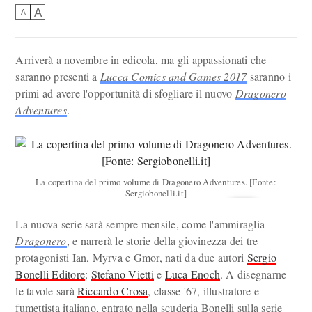
A
A
Arriverà a novembre in edicola, ma gli appassionati che
saranno presenti a
Lucca Comics and Games 2017
saranno i
primi ad avere l'opportunità di sfogliare il nuovo
Dragonero
Adventures
.
La copertina del primo volume di Dragonero Adventures. [Fonte:
Sergiobonelli.it]
La nuova serie sarà sempre mensile, come l'ammiraglia
Dragonero
, e narrerà le storie della giovinezza dei tre
protagonisti Ian, Myrva e Gmor, nati da due autori
Sergio
Bonelli Editore
:
Stefano Vietti
e
Luca Enoch
. A disegnarne
le tavole sarà
Riccardo Crosa
, classe '67, illustratore e
fumettista italiano, entrato nella scuderia Bonelli sulla serie