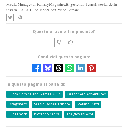
Media Manager di FantasyMagazine.it, gestendo i canali social della
testata. Dal 2017 collabora con MaSeDomani.
Questo articolo ti è piaciuto?
Condividi questa pagina:
In questa pagina si parla di:
Lucca Comics and Games 2017
Dragonero Adventures
Dragonero
Sergio Bonelli Editore
Stefano Vietti
Luca Enoch
Riccardo Crosa
Tre giovani eroi