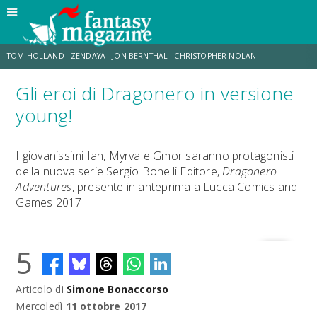
TOM HOLLAND
ZENDAYA
JON BERNTHAL
CHRISTOPHER NOLAN
Gli eroi di Dragonero in versione
STRANIMONDI
LUCCA COMICS & GAMES
ODISSEA
JACOB BATALON
young!
SPIDER-MAN: BRAND NEW DAY
MICHAEL MANDO
I giovanissimi Ian, Myrva e Gmor saranno protagonisti
della nuova serie Sergio Bonelli Editore,
Dragonero
Adventures
, presente in anteprima a Lucca Comics and
Games 2017!
5
Articolo di
Simone Bonaccorso
Mercoledì
11 ottobre 2017