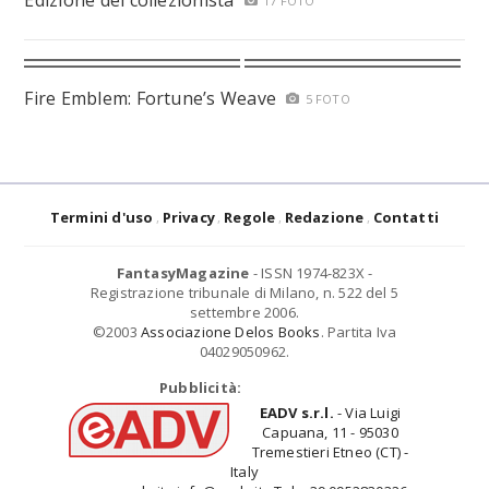
Edizione del collezionista
17 FOTO
Fire Emblem: Fortune’s Weave
5 FOTO
Termini d'uso
Privacy
Regole
Redazione
Contatti
FantasyMagazine
- ISSN 1974-823X -
Registrazione tribunale di Milano, n. 522 del 5
settembre 2006.
©2003
Associazione Delos Books
. Partita Iva
04029050962.
Pubblicità:
EADV s.r.l.
- Via Luigi
Capuana, 11 - 95030
Tremestieri Etneo (CT) -
Italy