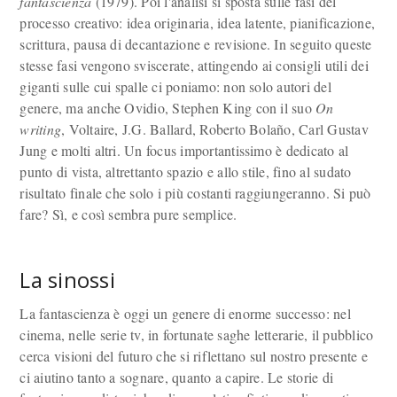
fantascienza
(1979). Poi l'analisi si sposta sulle fasi del
processo creativo: idea originaria, idea latente, pianificazione,
scrittura, pausa di decantazione e revisione. In seguito queste
stesse fasi vengono sviscerate, attingendo ai consigli utili dei
giganti sulle cui spalle ci poniamo: non solo autori del
genere, ma anche Ovidio, Stephen King con il suo
On
writing
, Voltaire, J.G. Ballard, Roberto Bolaño, Carl Gustav
Jung e molti altri. Un focus importantissimo è dedicato al
punto di vista, altrettanto spazio e allo stile, fino al sudato
risultato finale che solo i più costanti raggiungeranno. Si può
fare? Sì, e così sembra pure semplice.
La sinossi
La fantascienza è oggi un genere di enorme successo: nel
cinema, nelle serie tv, in fortunate saghe letterarie, il pubblico
cerca visioni del futuro che si riflettano sul nostro presente e
ci aiutino tanto a sognare, quanto a capire. Le storie di