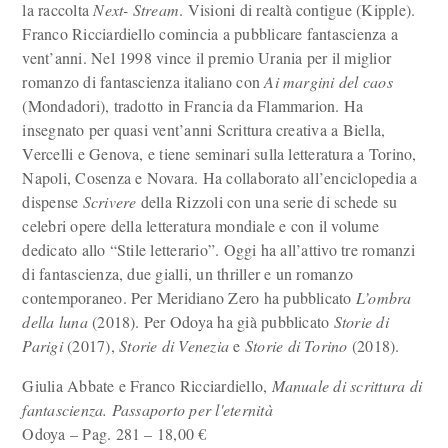
la raccolta
Next- Stream
. Visioni di realtà contigue (Kipple).
Franco Ricciardiello comincia a pubblicare fantascienza a
vent’anni. Nel 1998 vince il premio Urania per il miglior
romanzo di fantascienza italiano con
Ai margini del caos
(Mondadori), tradotto in Francia da Flammarion. Ha
insegnato per quasi vent’anni Scrittura creativa a Biella,
Vercelli e Genova, e tiene seminari sulla letteratura a Torino,
Napoli, Cosenza e Novara. Ha collaborato all’enciclopedia a
dispense
Scrivere
della Rizzoli con una serie di schede su
celebri opere della letteratura mondiale e con il volume
dedicato allo “Stile letterario”. Oggi ha all’attivo tre romanzi
di fantascienza, due gialli, un thriller e un romanzo
contemporaneo. Per Meridiano Zero ha pubblicato
L’ombra
della luna
(2018). Per Odoya ha già pubblicato
Storie di
Parigi
(2017),
Storie di Venezia
e
Storie di Torino
(2018).
Giulia Abbate e Franco Ricciardiello,
Manuale di scrittura di
fantascienza. Passaporto per l'eternità
Odoya – Pag. 281 – 18,00 €