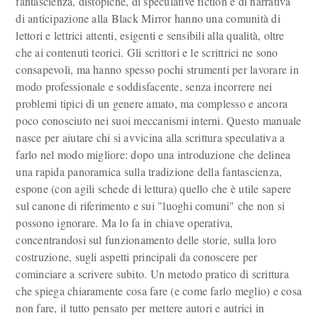
fantascienza, distopiche, di speculative fiction e di narrativa
di anticipazione alla Black Mirror hanno una comunità di
lettori e lettrici attenti, esigenti e sensibili alla qualità, oltre
che ai contenuti teorici. Gli scrittori e le scrittrici ne sono
consapevoli, ma hanno spesso pochi strumenti per lavorare in
modo professionale e soddisfacente, senza incorrere nei
problemi tipici di un genere amato, ma complesso e ancora
poco conosciuto nei suoi meccanismi interni. Questo manuale
nasce per aiutare chi si avvicina alla scrittura speculativa a
farlo nel modo migliore: dopo una introduzione che delinea
una rapida panoramica sulla tradizione della fantascienza,
espone (con agili schede di lettura) quello che è utile sapere
sul canone di riferimento e sui "luoghi comuni" che non si
possono ignorare. Ma lo fa in chiave operativa,
concentrandosi sul funzionamento delle storie, sulla loro
costruzione, sugli aspetti principali da conoscere per
cominciare a scrivere subito. Un metodo pratico di scrittura
che spiega chiaramente cosa fare (e come farlo meglio) e cosa
non fare, il tutto pensato per mettere autori e autrici in