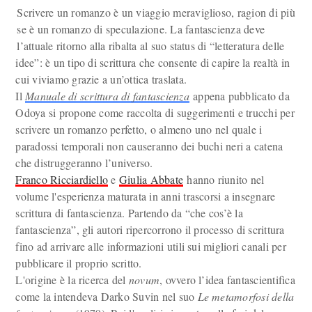
Scrivere un romanzo è un viaggio meraviglioso, ragion di più
se è un romanzo di speculazione. La fantascienza deve
l’attuale ritorno alla ribalta al suo status di “letteratura delle
idee”: è un tipo di scrittura che consente di capire la realtà in
cui viviamo grazie a un’ottica traslata.
Il
Manuale di scrittura di fantascienza
appena pubblicato da
Odoya si propone come raccolta di suggerimenti e trucchi per
scrivere un romanzo perfetto, o almeno uno nel quale i
paradossi temporali non causeranno dei buchi neri a catena
che distruggeranno l’universo.
Franco Ricciardiello
e
Giulia Abbate
hanno riunito nel
volume l'esperienza maturata in anni trascorsi a insegnare
scrittura di fantascienza. Partendo da “che cos’è la
fantascienza”, gli autori ripercorrono il processo di scrittura
fino ad arrivare alle informazioni utili sui migliori canali per
pubblicare il proprio scritto.
L'origine è la ricerca del
novum
, ovvero l’idea fantascientifica
come la intendeva Darko Suvin nel suo
Le metamorfosi della