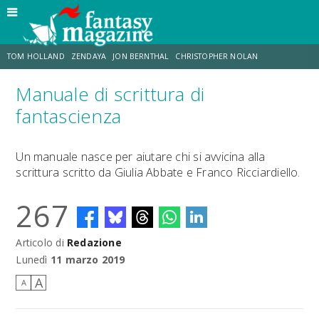
TOM HOLLAND
ZENDAYA
JON BERNTHAL
CHRISTOPHER NOLAN
Manuale di scrittura di
STRANIMONDI
LUCCA COMICS & GAMES
ODISSEA
JACOB BATALON
fantascienza
SPIDER-MAN: BRAND NEW DAY
MICHAEL MANDO
Un manuale nasce per aiutare chi si avvicina alla
scrittura scritto da Giulia Abbate e Franco Ricciardiello.
267
Articolo di
Redazione
Lunedì
11 marzo 2019
A
A