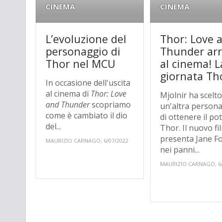
CINEMA
CINEMA
L’evoluzione del
Thor: Love 
personaggio di
Thunder arr
Thor nel MCU
al cinema! L
giornata Th
In occasione dell'uscita
al cinema di
Thor: Love
Mjolnir ha scelt
and Thunder
scopriamo
un'altra person
come è cambiato il dio
di ottenere il po
del...
Thor. Il nuovo fi
presenta Jane F
MAURIZIO CARNAGO, 6/07/2022
nei panni...
MAURIZIO CARNAGO, 6/