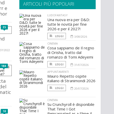
nd
ARTICOLI PIÙ POPOLARI
rr e
hor
LUDOFANTASY
Una nuova era per D&D:
tutte le novità per fine
35
2026 e per il 2027!
LEGGI
3/08/2026
nd
CINEMA
Cosa sappiamo de Il regno
07/2022
di Orisha, tratto dal
romanzo di Tomi Adeyemi
LEGGI
31/07/2026
184
APPUNTAMENTI
Mauro Repetto ospite
tta
italiano di Stranimondi 2026
del
LEGGI
20/07/2026
matic
CINEMA
Su Crunchyroll è disponibile
That Time I Got
10
Reincarnated as a Slime Il