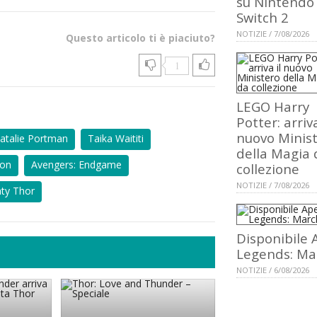
su Nintendo
Switch 2
NOTIZIE / 7/08/2026
Questo articolo ti è piaciuto?
1
LEGO Harry
Potter: arriva
nuovo Minis
atalie Portman
Taika Waititi
della Magia 
on
Avengers: Endgame
collezione
NOTIZIE / 7/08/2026
ty Thor
Disponibile 
Legends: Ma
NOTIZIE / 6/08/2026