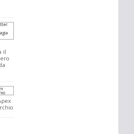
 il
tero
da
Apex
rchio