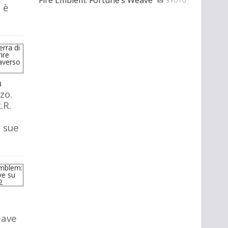
Fire Emblem: Fortune’s Weave
5 FOTO
 è
a
zo.
.R.
e sue
eave