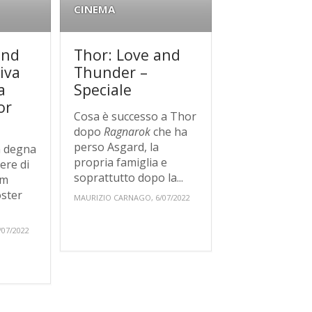
CINEMA
and
Thor: Love and
iva
Thunder –
a
Speciale
or
Cosa è successo a Thor
dopo
Ragnarok
che ha
o
perso Asgard, la
a degna
propria famiglia e
tere di
soprattutto dopo la...
lm
oster
MAURIZIO CARNAGO, 6/07/2022
07/2022