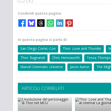
Condividi questa pagina:
In questa pagina si parla di:
San Diego Comic-Con
Thor: Love and Thunder
N
Thor: Ragnarok
Chris Hemsworth
Tessa Thomps
Marvel Cinematic Universe
Jason Aaron
The Migh
ARTICOLI CORRELATI