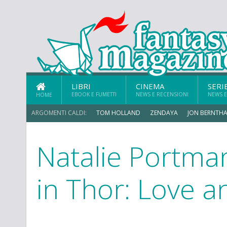
LIBRI
CINEMA
SERI
EBOOK E FUMETTI
NEWS E RECENSIONI
NEWS E
HOME
ARGOMENTI CALDI:
TOM HOLLAND
ZENDAYA
JON BERNTHA
Natalie Portma
MICHAEL MANDO
in Thor: Love 