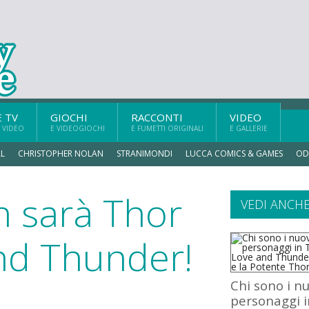
E TV
GIOCHI
RACCONTI
VIDEO
 VIDEO
E VIDEOGIOCHI
E FUMETTI ORIGINALI
E GALLERIE
L
CHRISTOPHER NOLAN
STRANIMONDI
LUCCA COMICS & GAMES
OD
n sarà Thor
VEDI ANCH
and Thunder!
Chi sono i nu
personaggi i