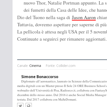
nuovo Thor, Natalie Portman appunto. La sto
dei fumetti della Casa delle Idee, che hanno
Dio del Tuono nella saga di
Jason Aaron
chia
Tuttavia, dovremo aspettare per saperne di più
La pellicola è attesa negli USA per il 5 novem
Continuate a seguirci per rimanere aggiornati.
Canale:
Cinema
Fonte: Collider.com
Simone Bonaccorso
Diplomato all’aeronautico, laureato in Scienze della Comunicazione
media digitali con un Master presso Il Sole 24 ORE Business School e
webradio dell’Università di Pisa, Radioeco.it, collabora con FantasyM
dicembre dello stesso anno. Dal 2016 è anche Social Media Manager d
testata. Dal 2017 collabora con MaSeDomani.