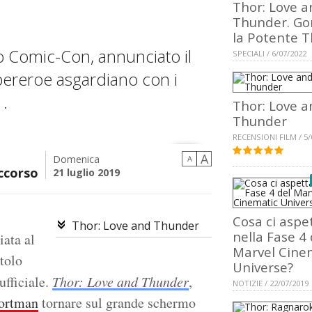
Thor: Love a
Thunder. Go
la Potente T
go Comic-Con, annunciato il
SPECIALI / 6/07/2022
upereroe asgardiano con i
1.
Thor: Love a
Thunder
RECENSIONI FILM / 5/
A
Domenica
A
ccorso
21 luglio 2019
Cosa ci aspe
Thor: Love and Thunder
nella Fase 4 
iata al
Marvel Cine
tolo
Universe?
ufficiale.
Thor: Love and Thunder
,
NOTIZIE / 22/07/2019
Portman
tornare sul grande schermo