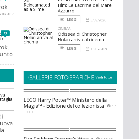
Film: Le Lacrime del Mare
rok
Azzurro
/10/2017
LEGGI
3/08/2026
CINEMA
Odissea di Christopher
43
Nolan arriva al cinema
rok,
LEGGI
16/07/2026
punto
GALLERIE FOTOGRAFICHE
Vedi tutte
LEGO Harry Potter™ Ministero della
Magia™ - Edizione del collezionista
17
FOTO
di
nuova
la