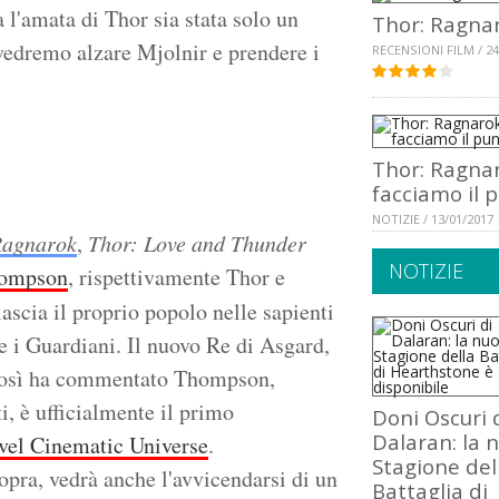
a l'amata di Thor sia stata solo un
Thor: Ragna
vedremo alzare Mjolnir e prendere i
RECENSIONI FILM / 24
Thor: Ragna
facciamo il 
NOTIZIE / 13/01/2017
Ragnarok
,
Thor: Love and Thunder
NOTIZIE
hompson
, rispettivamente Thor e
lascia il proprio popolo nelle sapienti
e i Guardiani. Il nuovo Re di Asgard,
 così ha commentato Thompson,
i, è ufficialmente il primo
Doni Oscuri 
Dalaran: la 
el Cinematic Universe
.
Stagione del
pra, vedrà anche l'avvicendarsi di un
Battaglia di