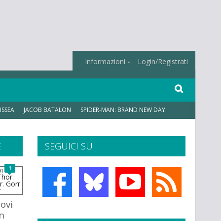
Informazioni
Login/Registrati
ISSEA
JACOB BATALON
SPIDER-MAN: BRAND NEW DAY
E
SEGUICI SU
1
ovi
n