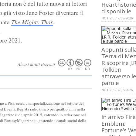
ria non è del tutto nuova ai lettori
Hearthstone
disponibile
 già visto Jane Foster diventare il
NOTIZIE / 7/08/2026
mata
The Mighty Thor
.
.
bre 2021.
Appunti sull
Terra di Mez
Riscoprire J.R
Alcuni diritti riservati
Tolkien
attraverso l
parole
NOTIZIE / 7/08/2026
 a Pisa, cerca una specializzazione nel settore dei
d Eventi. Regista radiofonico per quattro anni nella
agazine.it da aprile 2015, entrando in redazione nel
In arrivo Fire
i FantasyMagazine.it, gestendo i canali social della
Emblem:
Fortune’s W