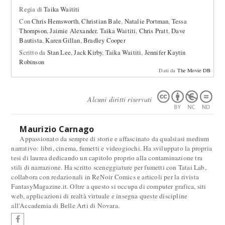
Regia di
Taika Waititi
Con
Chris Hemsworth
,
Christian Bale
,
Natalie Portman
,
Tessa
Thompson
,
Jaimie Alexander
,
Taika Waititi
,
Chris Pratt
,
Dave
Bautista
,
Karen Gillan
,
Bradley Cooper
Scritto da
Stan Lee
,
Jack Kirby
,
Taika Waititi
,
Jennifer Kaytin
Robinson
Dati da
The Movie DB
Alcuni diritti riservati
Maurizio Carnago
Appassionato da sempre di storie e affascinato da qualsiasi medium
narrativo: libri, cinema, fumetti e videogiochi. Ha sviluppato la propria
tesi di laurea dedicando un capitolo proprio alla contaminazione tra
stili di narrazione. Ha scritto sceneggiature per fumetti con Tatai Lab,
collabora con redazionali in ReNoir Comics e articoli per la rivista
FantasyMagazine.it. Oltre a questo si occupa di computer grafica, siti
web, applicazioni di realtà virtuale e insegna queste discipline
all'Accademia di Belle Arti di Novara.