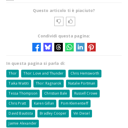
Questo articolo ti è piaciuto?
Condividi questa pagina:
In questa pagina si parla di:
Thor
Thor: Love and Thunder
Chris Hemsworth
Taika Waititi
Thor: Ragnarok
Natalie Portman
Tessa Thompson
Christian Bale
Russell Crowe
Chris Pratt
Karen Gillan
Pom Klementieff
David Bautista
Bradley Cooper
Vin Diesel
Jaimie Alexander