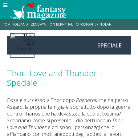
TOM HOLLAND
ZENDAYA
JON BERNTHAL
CHRISTOPHER NOLAN
SPECIALE
STRANIMONDI
LUCCA COMICS & GAMES
ODISSEA
JACOB BATALON
SPIDER-MAN: BRAND NEW DAY
MICHAEL MANDO
Thor: Love and Thunder –
Speciale
Cosa è successo a Thor dopo
Ragnarok
che ha perso
Asgard, la propria famiglia e soprattutto dopo la guerra
contro Thanos che ha devastato la sua autostima?
Scopriamo come si presenta il dio del tuono in
Thor:
Love and Thunder
e chi sono i personaggi che lo
affiancano con molti aneddoti degli addetti ai lavori.