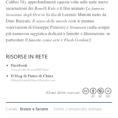
Calibro 38), approfondimenti (questa volta sulle tante nuove
incarnazioni dei
Bonelli Kids
e il film animato
La famosa
invasione degli Orsi in Sicilia
di Lorenzo Mattotti tratto da
Dino Buzzati),
Il senso delle nuvole
(con le puntute
osservazioni di Giuseppe Peruzzo) e
Strumenti
(sulla sempre
più numerosa saggistica dedicata a fumetto e illustrazione: in
particolare
Il fumetto come arte
e
Flash Gordon
)!.
RISORSE IN RETE
Facebook
www.facebook.com/FdChina/
Il blog di Fumo di China
ilblogdifumodichina.blogspot.com
Alcuni diritti riservati
Canale:
Riviste e fanzine
Fonte: Comunicato stampa