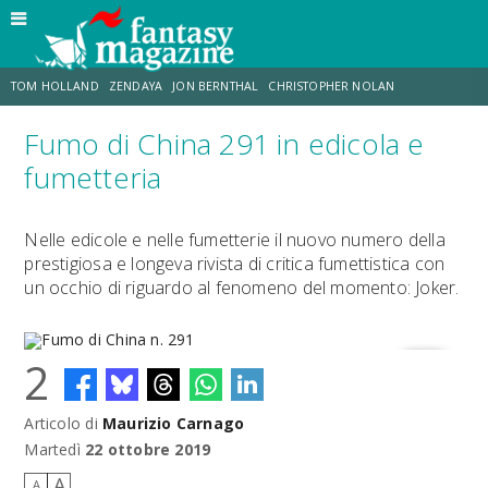
TOM HOLLAND
ZENDAYA
JON BERNTHAL
CHRISTOPHER NOLAN
Fumo di China 291 in edicola e
STRANIMONDI
LUCCA COMICS & GAMES
ODISSEA
CHRIS MCKENNA
fumetteria
DESTIN DANIEL CRETTON
ERIK SOMMERS
Nelle edicole e nelle fumetterie il nuovo numero della
prestigiosa e longeva rivista di critica fumettistica con
un occhio di riguardo al fenomeno del momento: Joker.
2
Articolo di
Maurizio Carnago
Fumo di China n. 291
Martedì
22 ottobre 2019
A
A