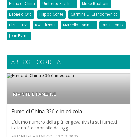
Fumo di China
Umberto Sacchelli
Mirko Babboni
Leone d'Oro
Filippo Conte
Carmine Di Giandomenico
Elena Pizzi
RW Edizioni
Marcello Toninelli
Riminicomix
John Byrne
ARTICOLI CORRELATI
RIVISTE E FANZINE
Fumo di China 336 è in edicola
L'ultimo numero della più longeva rivista sui fumetti
italiana è disponibile da oggi.
EMANUELE MANCO, 22/12/2023