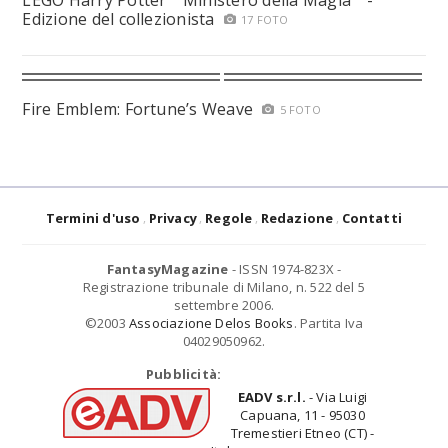
LEGO Harry Potter™ Ministero della Magia™ -
Edizione del collezionista
17 FOTO
Fire Emblem: Fortune’s Weave
5 FOTO
Termini d'uso
Privacy
Regole
Redazione
Contatti
FantasyMagazine
- ISSN 1974-823X -
Registrazione tribunale di Milano, n. 522 del 5
settembre 2006.
©2003
Associazione Delos Books
. Partita Iva
04029050962.
Pubblicità:
EADV s.r.l.
- Via Luigi
Capuana, 11 - 95030
Tremestieri Etneo (CT) -