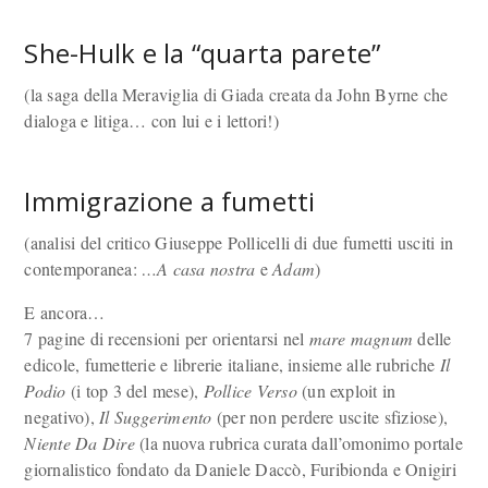
She-Hulk e la “quarta parete”
(la saga della Meraviglia di Giada creata da John Byrne che
dialoga e litiga… con lui e i lettori!)
Immigrazione a fumetti
(analisi del critico Giuseppe Pollicelli di due fumetti usciti in
contemporanea:
…A casa nostra
e
Adam
)
E ancora…
7 pagine di recensioni per orientarsi nel
mare magnum
delle
edicole, fumetterie e librerie italiane, insieme alle rubriche
Il
Podio
(i top 3 del mese),
Pollice Verso
(un exploit in
negativo),
Il Suggerimento
(per non perdere uscite sfiziose),
Niente Da Dire
(la nuova rubrica curata dall’omonimo portale
giornalistico fondato da Daniele Daccò, Furibionda e Onigiri