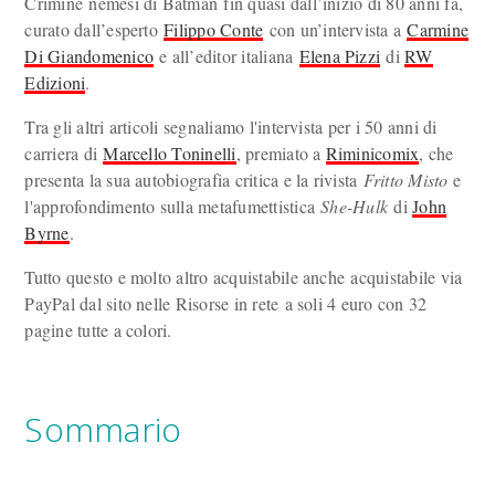
Crimine nemesi di Batman fin quasi dall’inizio di 80 anni fa,
curato dall’esperto
Filippo Conte
con un’intervista a
Carmine
Di Giandomenico
e all’editor italiana
Elena Pizzi
di
RW
Edizioni
.
Tra gli altri articoli segnaliamo l'intervista per i 50 anni di
carriera di
Marcello Toninelli
, premiato a
Riminicomix
, che
presenta la sua autobiografia critica e la rivista
Fritto Misto
e
l'approfondimento sulla metafumettistica
She-Hulk
di
John
Byrne
.
Tutto questo e molto altro acquistabile anche acquistabile via
PayPal dal sito nelle Risorse in rete a soli 4 euro con 32
pagine tutte a colori.
Sommario