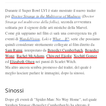
Durante il Super Bowl LVI è stato mostrato il nuovo trailer
per
Doctor Strange in the Multiverse of Madness
(
Doctor
Strange nel multiverso della follia)
, seconda avvventura
solitaria per il signore delle arti mistiche della Marvel.
Come già sappiamo nel film ci sarà una convergenza tra gli
eventi di
WandaVision
,
Loki
e
What… If?
, serie che possiamo
quindi considerare strettamente collegate al film diretto da
Sam Raimi
, interpretato da
Benedict Cumberbatch
,
Benedict
Wong
,
Rachel McAdams
,
Chiwetel Ejiofor
,
Xochitl Gomez
ed
Elizabeth Olsen
nei panni di Scarlet Witch.
Ma altro ancora sembra promesso dal trailer, del quale è
meglio lasciare parlare le immagini, dopo la sinossi.
Sinossi
Dopo gli eventi di "Spider-Man: No Way Home", nel quale
Stephen Strange (Benedict Cumberbatch) ha alterato il