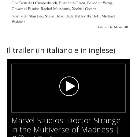
Con
Benedict Cumberbatch
,
Elizabeth Olsen
,
Benedict Wong
,
Chiwetel Ejiofor
,
Rachel McAdams
,
Xochitl Gomez
Scritto da
Stan Lee
,
Steve Ditko
,
Jade Halley Bartlett
,
Michael
Waldron
Dati da
The Movie DB
Il trailer (in italiano e in inglese)
Marvel Studios' Doctor Strange
in the Multiverse of Madness |