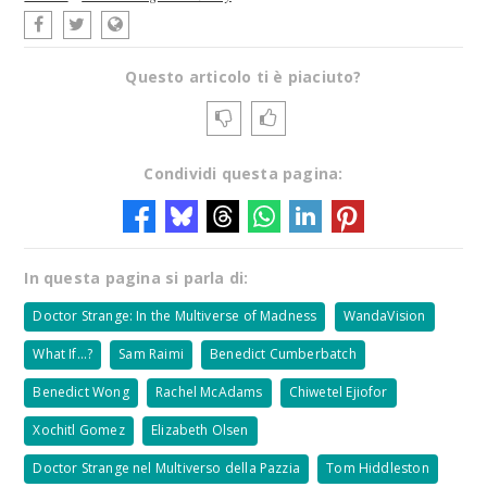
Questo articolo ti è piaciuto?
Condividi questa pagina:
In questa pagina si parla di:
Doctor Strange: In the Multiverse of Madness
WandaVision
What If…?
Sam Raimi
Benedict Cumberbatch
Benedict Wong
Rachel McAdams
Chiwetel Ejiofor
Xochitl Gomez
Elizabeth Olsen
Doctor Strange nel Multiverso della Pazzia
Tom Hiddleston