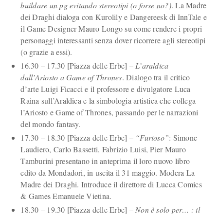
buildare un pg evitando stereotipi (o forse no?)
. La Madre
dei Draghi dialoga con Kurolily e Dangereesk di InnTale e
il Game Designer Mauro Longo su come rendere i propri
personaggi interessanti senza dover ricorrere agli stereotipi
(o grazie a essi).
16.30 – 17.30 [Piazza delle Erbe] –
L’araldica
dall’Ariosto a Game of Thrones
. Dialogo tra il critico
d’arte Luigi Ficacci e il professore e divulgatore Luca
Raina sull’Araldica e la simbologia artistica che collega
l’Ariosto e Game of Thrones, passando per le narrazioni
del mondo fantasy.
17.30 – 18.30 [Piazza delle Erbe] –
“Furioso”
: Simone
Laudiero, Carlo Bassetti, Fabrizio Luisi, Pier Mauro
Tamburini presentano in anteprima il loro nuovo libro
edito da Mondadori, in uscita il 31 maggio. Modera La
Madre dei Draghi.
Introduce il direttore di Lucca Comics
& Games Emanuele Vietina.
18.30 – 19.30 [Piazza delle Erbe] –
Non è solo per… : il