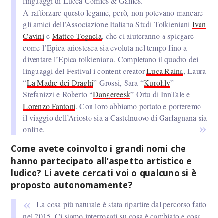
linguaggi di Lucca Comics & Games.
A rafforzare questo legame, però, non potevano mancare
gli amici dell’Associazione Italiana Studi Tolkieniani
Ivan
Cavini
e
Matteo Tognela
, che ci aiuteranno a spiegare
come l’Epica ariostesca sia evoluta nel tempo fino a
diventare l’Epica tolkieniana. Completano il quadro dei
linguaggi del Festival i content creator
Luca Raina
, Laura
“
La Madre dei Draghi
” Grossi, Sara “
Kurolily
”
Stefanizzi e Roberto “
Dangereesk
” Ortu di InnTale e
Lorenzo Fantoni
. Con loro abbiamo portato e porteremo
il viaggio dell’Ariosto sia a Castelnuovo di Garfagnana sia
online.
Come avete coinvolto i grandi nomi che
hanno partecipato all’aspetto artistico e
ludico? Li avete cercati voi o qualcuno si è
proposto autonomamente?
La cosa più naturale è stata ripartire dal percorso fatto
nel 2015. Ci siamo interrogati su cosa è cambiato e cosa