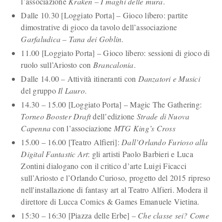
l’associazione
Kraken – I maghi delle mura
.
Dalle 10.30 [Loggiato Porta] – Gioco libero: partite
dimostrative di gioco da tavolo dell’associazione
Garfaludica – Tana dei Goblin
.
11.00 [Loggiato Porta] – Gioco libero: sessioni di gioco di
ruolo sull’Ariosto con
Brancalonia
.
Dalle 14.00 – Attività itineranti con
Danzatori e Musici
del gruppo
Il Lauro
.
14.30 – 15.00 [Loggiato Porta] – Magic The Gathering:
Torneo Booster Draft
dell’edizione
Strade di Nuova
Capenna
con l’associazione
MTG King’s Cross
15.00 – 16.00 [Teatro Alfieri]:
Dall’Orlando Furioso alla
Digital Fantastic Art
: gli artisti Paolo Barbieri e Luca
Zontini dialogano con il critico d’arte Luigi Ficacci
sull’Ariosto e l’Orlando Curioso, progetto del 2015 ripreso
nell'installazione di fantasy art al Teatro Alfieri. Modera il
direttore di Lucca Comics & Games Emanuele Vietina.
15:30 – 16:30 [Piazza delle Erbe] –
Che classe sei?
Come