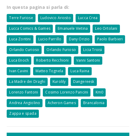
In questa pagina si parla di:
Terre Furiose
Ludovico Ariosto
Lucca Crea
Lucca Comics & Games
Emanuele Vietina
Leo Ortolani
Luca Zontini
Lucio Parrillo
Dany Orizio
Paolo Barbieri
Orlando Curioso
Orlando Furioso
Licia Troisi
Luca Enoch
Roberto Recchioni
Vanni Santoni
Ivan Cavini
Matteo Tognela
Luca Raina
La Madre dei Draghi
Kurolily
Dangereesk
Lorenzo Fantoni
Cosimo Lorenzo Pancini
Km0
Andrea Angiolino
Acheron Games
Brancalonia
Zappa e spada