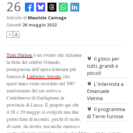
26
Articolo di
Maurizio Carnago
L'illustrazione di Luca Zontini per Terre Furiose.
Giovedì
26 maggio 2022
A
A
Terre Furiose
è un evento che richiama
Il gioco per
la furia del celebre Orlando,
tutti, grandi e
protagonista dell’opera letteraria più
piccoli
famosa di
Ludovico Ariosto
, che
quest’anno viene ricordato nel 500°
L'intervista a
anniversario del suo arrivo a
Emanuele
Castelnuovo di Garfagnana in
Vietina
provincia di Lucca. È proprio qui che
Il programma
il 28 e 29 maggio si svolgerà una due
di Terre Furiose
giorni fatta di incontri, giochi di ruolo,
di carte, da tavolo, ma anche musica e