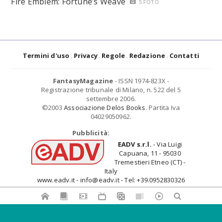
Fire Emblem: Fortune’s Weave
5 FOTO
Termini d'uso
Privacy
Regole
Redazione
Contatti
FantasyMagazine
- ISSN 1974-823X -
Registrazione tribunale di Milano, n. 522 del 5
settembre 2006.
©2003
Associazione Delos Books
. Partita Iva
04029050962.
Pubblicità:
EADV s.r.l.
- Via Luigi
Capuana, 11 - 95030
Tremestieri Etneo (CT) -
Italy
www.eadv.it - info@eadv.it - Tel: +39.0952830326