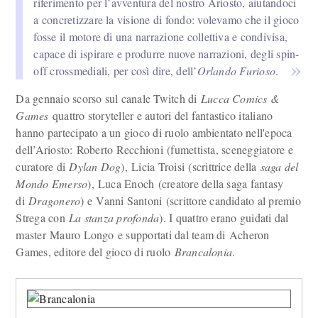
riferimento per l’avventura del nostro Ariosto, aiutandoci
a concretizzare la visione di fondo: volevamo che il gioco
fosse il motore di una narrazione collettiva e condivisa,
capace di ispirare e produrre nuove narrazioni, degli spin-
off crossmediali, per così dire, dell’
Orlando Furioso
.
Da gennaio scorso sul canale Twitch di
Lucca Comics &
Games
quattro storyteller e autori del fantastico italiano
hanno partecipato a un gioco di ruolo ambientato nell'epoca
dell’Ariosto: Roberto Recchioni (fumettista, sceneggiatore e
curatore di
Dylan Dog
), Licia Troisi (scrittrice della
saga del
Mondo Emerso
), Luca Enoch (creatore della saga fantasy
di
Dragonero
) e Vanni Santoni (scrittore candidato al premio
Strega con
La stanza profonda
). I quattro erano guidati dal
master Mauro Longo e supportati dal team di Acheron
Games, editore del gioco di ruolo
Brancalonia
.