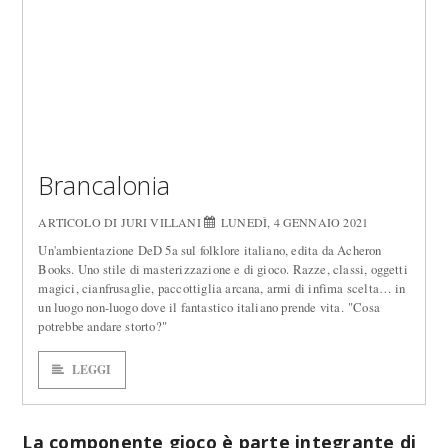
Brancalonia
ARTICOLO DI JURI VILLANI
LUNEDÌ, 4 GENNAIO 2021
Un'ambientazione DeD 5a sul folklore italiano, edita da Acheron
Books. Uno stile di masterizzazione e di gioco. Razze, classi, oggetti
magici, cianfrusaglie, paccottiglia arcana, armi di infima scelta… in
un luogo non-luogo dove il fantastico italiano prende vita. "Cosa
potrebbe andare storto?"
LEGGI
La componente gioco è parte integrante di