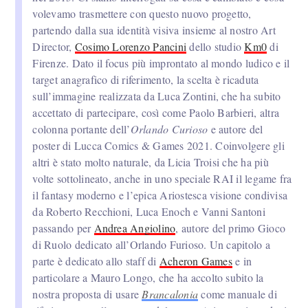
volevamo trasmettere con questo nuovo progetto,
partendo dalla sua identità visiva insieme al nostro Art
Director,
Cosimo Lorenzo Pancini
dello studio
Km0
di
Firenze. Dato il focus più improntato al mondo ludico e il
target anagrafico di riferimento, la scelta è ricaduta
sull’immagine realizzata da Luca Zontini, che ha subito
accettato di partecipare, così come Paolo Barbieri, altra
colonna portante dell’
Orlando Curioso
e autore del
poster di Lucca Comics & Games 2021. Coinvolgere gli
altri è stato molto naturale, da Licia Troisi che ha più
volte sottolineato, anche in uno speciale RAI il legame fra
il fantasy moderno e l’epica Ariostesca visione condivisa
da Roberto Recchioni, Luca Enoch e Vanni Santoni
passando per
Andrea Angiolino
, autore del primo Gioco
di Ruolo dedicato all’Orlando Furioso. Un capitolo a
parte è dedicato allo staff di
Acheron Games
e in
particolare a Mauro Longo, che ha accolto subito la
nostra proposta di usare
Brancalonia
come manuale di