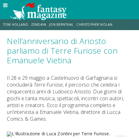
TOM HOLLAND
ZENDAYA
JON BERNTHAL
CHRISTOPHER NOLAN
Nell’anniversario di Ariosto
STRANIMONDI
LUCCA COMICS & GAMES
ODISSEA
JACOB BATALON
parliamo di Terre Furiose con
Emanuele Vietina
SPIDER-MAN: BRAND NEW DAY
MICHAEL MANDO
Il 28 e 29 maggio a Castelnuovo di Garfagnana si
concluderà
Terre Furiose
, il percorso che celebra i
cinquecento anni di Ludovico Ariosto. Due giorni di
giochi e tanta musica, spettacoli, incontri con autori,
artisti e creators. Ecco il programma completo e
un'intervista a Emanuele Vietina, direttore di Lucca
Comics & Games.