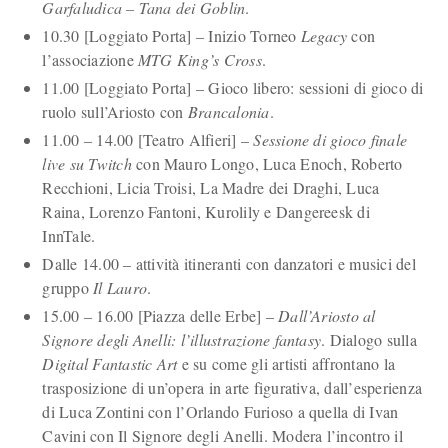
Garfaludica – Tana dei Goblin
.
10.30 [Loggiato Porta] – Inizio Torneo
Legacy
con
l’associazione
MTG King’s Cross
.
11.00 [Loggiato Porta] – Gioco libero: sessioni di gioco di
ruolo sull’Ariosto con
Brancalonia
.
11.00 – 14.00 [Teatro Alfieri] –
Sessione di gioco finale
live su Twitch
con Mauro Longo, Luca Enoch, Roberto
Recchioni, Licia Troisi, La Madre dei Draghi, Luca
Raina, Lorenzo Fantoni, Kurolily e Dangereesk di
InnTale.
Dalle 14.00 – attività itineranti con danzatori e musici del
gruppo
Il Lauro
.
15.00 – 16.00 [Piazza delle Erbe] –
Dall’Ariosto al
Signore degli Anelli: l’illustrazione fantasy
. Dialogo sulla
Digital Fantastic Art
e su come gli artisti affrontano la
trasposizione di un’opera in arte figurativa, dall’esperienza
di Luca Zontini con l’Orlando Furioso a quella di Ivan
Cavini con Il Signore degli Anelli. Modera l’incontro il