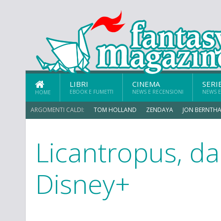
LIBRI
CINEMA
SERI
EBOOK E FUMETTI
NEWS E RECENSIONI
NEWS E
HOME
ARGOMENTI CALDI:
TOM HOLLAND
ZENDAYA
JON BERNTHA
Licantropus, da
Disney+