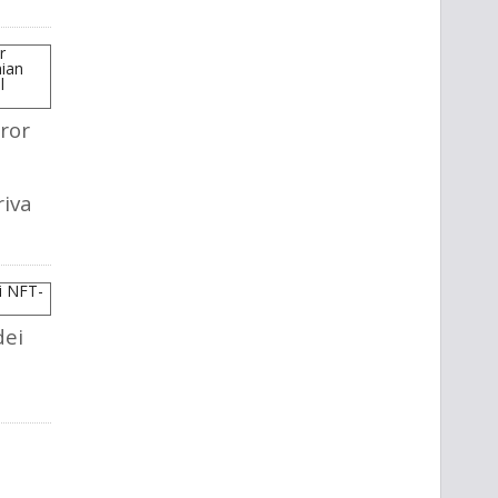
ror
riva
dei