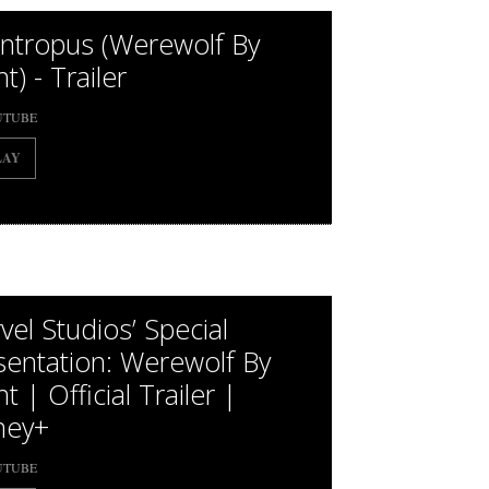
antropus (Werewolf By
t) - Trailer
UTUBE
LAY
vel Studios’ Special
sentation: Werewolf By
t | Official Trailer |
ney+
UTUBE