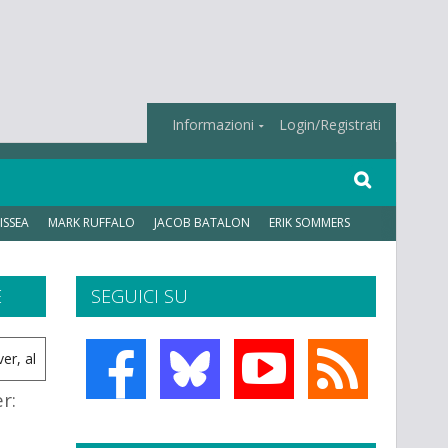
Informazioni
Login/Registrati
ISSEA
MARK RUFFALO
JACOB BATALON
ERIK SOMMERS
E
SEGUICI SU
r: