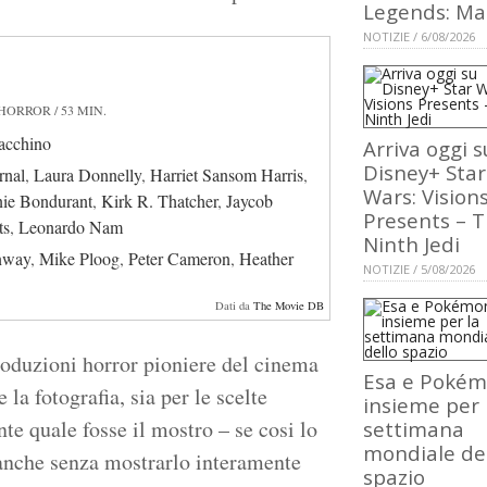
Legends: Ma
NOTIZIE / 6/08/2026
 HORROR / 53 MIN.
acchino
Arriva oggi s
Disney+ Star
rnal
,
Laura Donnelly
,
Harriet Sansom Harris
,
Wars: Vision
ie Bondurant
,
Kirk R. Thatcher
,
Jaycob
Presents – 
ts
,
Leonardo Nam
Ninth Jedi
nway
,
Mike Ploog
,
Peter Cameron
,
Heather
NOTIZIE / 5/08/2026
Dati da
The Movie DB
produzioni horror pioniere del cinema
Esa e Poké
 la fotografia, sia per le scelte
insieme per 
nte quale fosse il mostro – se cosi lo
settimana
mondiale de
anche senza mostrarlo interamente
spazio