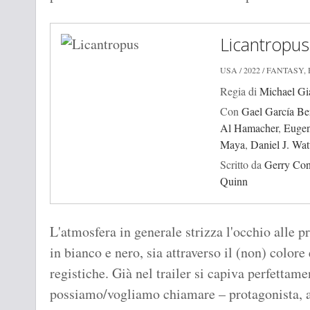
Licantropus
USA / 2022 / FANTASY,
Regia di
Michael Gi
Con
Gael García Be
Al Hamacher
,
Eugen
Maya
,
Daniel J. Wat
Scritto da
Gerry Co
Quinn
L'atmosfera in generale strizza l'occhio alle 
in bianco e nero, sia attraverso il (non) colore e
registiche. Già nel trailer si capiva perfettame
possiamo/vogliamo chiamare – protagonista, 