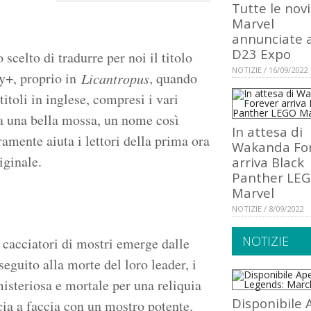
Tutte le nov
Marvel
annunciate a
D23 Expo
scelto di tradurre per noi il titolo
NOTIZIE / 16/09/2022
ey+, proprio in
, quando
Licantropus
itoli in inglese, compresi i vari
ta una bella mossa, un nome così
In attesa di
ramente aiuta i lettori della prima ora
Wakanda Fo
iginale.
arriva Black
Panther LE
Marvel
NOTIZIE / 8/09/2022
NOTIZIE
i cacciatori di mostri emerge dalle
eguito alla morte del loro leader, i
isteriosa e mortale per una reliquia
Disponibile 
ccia a faccia con un mostro potente.