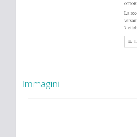
OTTOBR
La rec
versan
7 otto
L
Immagini