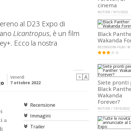
cinema
NOTIZIE / 9/11/2022
sereno al D23 Expo di
aliano
Licantropus
, è un film
Black Panthe
Wakanda Fo
ey+. Ecco la nostra
RECENSIONI FILM / 8/
A
Venerdì
A
Siete pronti
go
7 ottobre 2022
Black Panthe
Wakanda
Forever?
Recensione
NOTIZIE / 13/10/2022
ei
Immagini
i a
Trailer
di