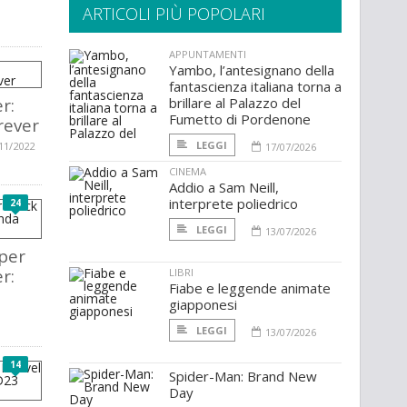
ARTICOLI PIÙ POPOLARI
APPUNTAMENTI
Yambo, l’antesignano della
fantascienza italiana torna a
r:
brillare al Palazzo del
Fumetto di Pordenone
rever
LEGGI
11/2022
17/07/2026
CINEMA
Addio a Sam Neill,
interprete poliedrico
24
LEGGI
13/07/2026
 per
r:
LIBRI
Fiabe e leggende animate
giapponesi
LEGGI
13/07/2026
14
Spider-Man: Brand New
Day