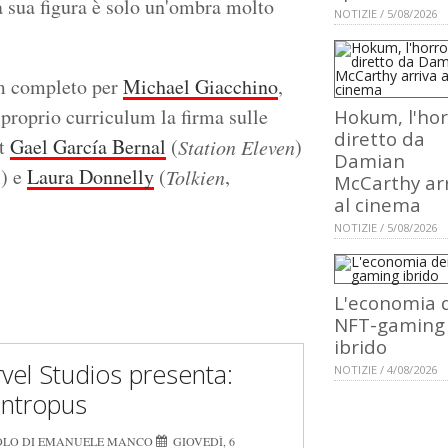
 sua figura è solo un'ombra molto
NOTIZIE / 5/08/2026
ilm completo per
Michael Giacchino
,
proprio curriculum la firma sulle
Hokum, l'hor
diretto da
st
Gael García Bernal
(
)
Station Eleven
Damian
) e
Laura Donnelly
(
,
Tolkien
McCarthy ar
al cinema
NOTIZIE / 5/08/2026
L'economia 
NFT-gaming
ibrido
vel Studios presenta:
NOTIZIE / 4/08/2026
antropus
OLO DI EMANUELE MANCO
GIOVEDÌ, 6