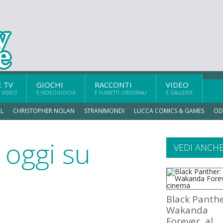
E TV
GIOCHI
RACCONTI
VIDEO
 VIDEO
E VIDEOGIOCHI
E FUMETTI ORIGINALI
E GALLERIE
L
CHRISTOPHER NOLAN
STRANIMONDI
LUCCA COMICS & GAMES
OD
 oggi su
VEDI ANCH
Black Panthe
Wakanda
Forever, al