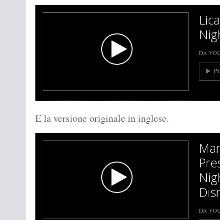
Lic
Nigh
DA YO
P
E la versione originale in inglese.
Mar
Pre
Nigh
Dis
DA YO