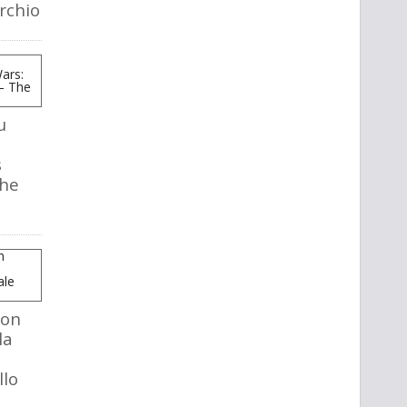
rchio
u
s
The
mon
la
llo