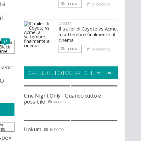
ità
LEGGI
29/07/2026
l
CINEMA
Il trailer di Coyote vs Acme,
a settembre finalmente al
cinema
24
LEGGI
23/07/2026
rever
GALLERIE FOTOGRAFICHE
Vedi tutte
GO
One Night Only - Quando tutto è
possibile
38 FOTO
Hokum
10 FOTO
Apex