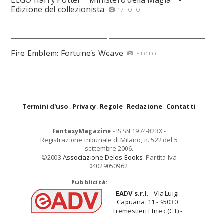
LEGO Harry Potter™ Ministero della Magia™ -
Edizione del collezionista
17 FOTO
Fire Emblem: Fortune’s Weave
5 FOTO
Termini d'uso
Privacy
Regole
Redazione
Contatti
FantasyMagazine
- ISSN 1974-823X -
Registrazione tribunale di Milano, n. 522 del 5
settembre 2006.
©2003
Associazione Delos Books
. Partita Iva
04029050962.
Pubblicità:
EADV s.r.l.
- Via Luigi
Capuana, 11 - 95030
Tremestieri Etneo (CT) -