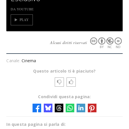
DA YOUTUBE
PLAY
Alcuni diritti riservati
Canale:
Cinema
Questo articolo ti è piaciuto?
Condividi questa pagina:
In questa pagina si parla di: