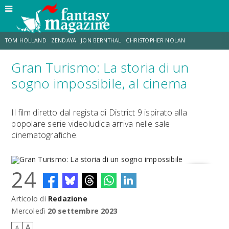
TOM HOLLAND
ZENDAYA
JON BERNTHAL
CHRISTOPHER NOLAN
Gran Turismo: La storia di un
STRANIMONDI
LUCCA COMICS & GAMES
ODISSEA
CHRIS MCKENNA
sogno impossibile, al cinema
DESTIN DANIEL CRETTON
ERIK SOMMERS
Il film diretto dal regista di District 9 ispirato alla
popolare serie videoludica arriva nelle sale
cinematografiche.
24
Articolo di
Redazione
Gran Turismo: La storia di un sogno impossibile
Mercoledì
20 settembre 2023
A
A