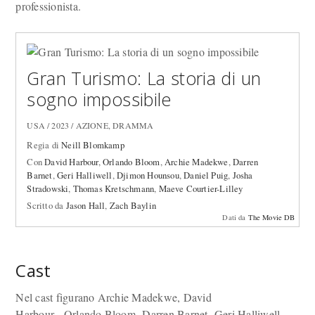
professionista.
Gran Turismo: La storia di un
sogno impossibile
USA / 2023 / AZIONE, DRAMMA
Regia di
Neill Blomkamp
Con
David Harbour
,
Orlando Bloom
,
Archie Madekwe
,
Darren
Barnet
,
Geri Halliwell
,
Djimon Hounsou
,
Daniel Puig
,
Josha
Stradowski
,
Thomas Kretschmann
,
Maeve Courtier-Lilley
Scritto da
Jason Hall
,
Zach Baylin
Dati da
The Movie DB
Cast
Nel cast figurano Archie Madekwe, David
Harbour, Orlando Bloom, Darren Barnet, Geri Halliwell