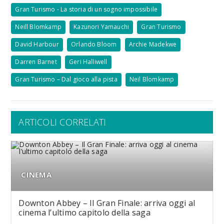
Gran Turismo - La storia di un sogno impossibile
Neill Blomkamp
Kazunori Yamauchi
Gran Turismo
David Harbour
Orlando Bloom
Archie Madekwe
Darren Barnet
Geri Halliwell
Gran Turismo – Dal gioco alla pista
Neil Blomkamp
ARTICOLI CORRELATI
CINEMA
Downton Abbey – Il Gran Finale: arriva oggi al
cinema l’ultimo capitolo della saga