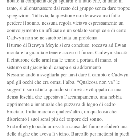
notato la complicità degli sguardi o il fatto che, di tanto in
tanto, si allontanassero dal resto del gruppo senza dare troppe
spiegazioni. Tuttavia, la questione non le aveva mai fatto
perdere il sonno, nessuna regola vietava espressamente un
coinvolgimento un ufficiale e un soldato semplice e di certo
Cadwyn non se ne sarebbe fatta un problema.
Il turno di Berwyn Moyle si era concluso, toccava ad Ewan
montare la guardia e tenere acceso il fuoco. Cadwyn slacciò
il cinturone delle armi ma le tenne a portata di mano, si
sistemò sul giaciglio di canapa e si addormentò.
Nessuno andò a svegliarla per farsi dare il cambio e Cadwyn
aprì gli occhi che era ormai l’alba. “Qualcosa non va” le
suggerì il suo istinto quando si ritrovò avviluppata da una
densa foschia che appestava l’accampamento, una nebbia
opprimente e innaturale che puzzava di legno di cedro
bruciato, frutta marcia e qualcos’altro, un qualcosa che
disorientò i suoi sensi più del torpore del sonno.
Si strofinò gli occhi arrossati a causa del fumo e sfoderò una
delle daghe che aveva lì vicino. Barcollò per mettersi in piedi