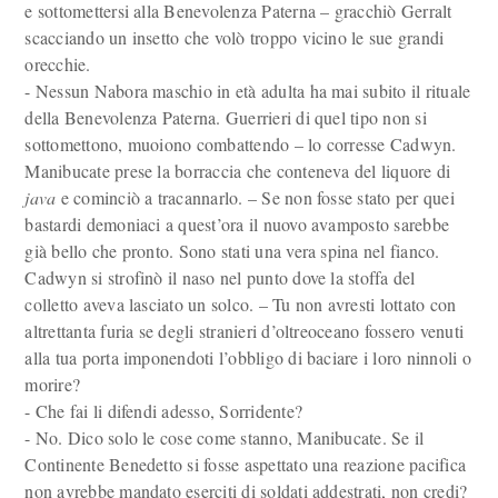
e sottomettersi alla Benevolenza Paterna – gracchiò Gerralt
scacciando un insetto che volò troppo vicino le sue grandi
orecchie.
- Nessun Nabora maschio in età adulta ha mai subito il rituale
della Benevolenza Paterna. Guerrieri di quel tipo non si
sottomettono, muoiono combattendo – lo corresse Cadwyn.
Manibucate prese la borraccia che conteneva del liquore di
java
e cominciò a tracannarlo. – Se non fosse stato per quei
bastardi demoniaci a quest’ora il nuovo avamposto sarebbe
già bello che pronto. Sono stati una vera spina nel fianco.
Cadwyn si strofinò il naso nel punto dove la stoffa del
colletto aveva lasciato un solco. – Tu non avresti lottato con
altrettanta furia se degli stranieri d’oltreoceano fossero venuti
alla tua porta imponendoti l’obbligo di baciare i loro ninnoli o
morire?
- Che fai li difendi adesso, Sorridente?
- No. Dico solo le cose come stanno, Manibucate. Se il
Continente Benedetto si fosse aspettato una reazione pacifica
non avrebbe mandato eserciti di soldati addestrati, non credi?