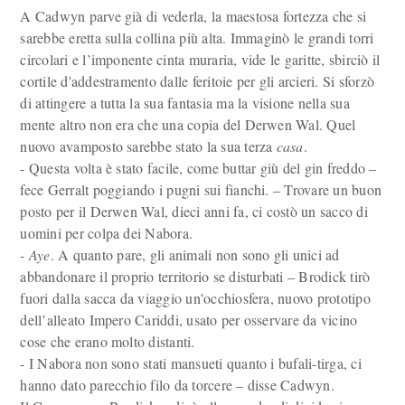
A Cadwyn parve già di vederla, la maestosa fortezza che si
sarebbe eretta sulla collina più alta. Immaginò le grandi torri
circolari e l’imponente cinta muraria, vide le garitte, sbirciò il
cortile d'addestramento dalle feritoie per gli arcieri. Si sforzò
di attingere a tutta la sua fantasia ma la visione nella sua
mente altro non era che una copia del Derwen Wal. Quel
nuovo avamposto sarebbe stato la sua terza
casa
.
- Questa volta è stato facile, come buttar giù del gin freddo –
fece Gerralt poggiando i pugni sui fianchi. – Trovare un buon
posto per il Derwen Wal, dieci anni fa, ci costò un sacco di
uomini per colpa dei Nabora.
-
Aye
. A quanto pare, gli animali non sono gli unici ad
abbandonare il proprio territorio se disturbati – Brodick tirò
fuori dalla sacca da viaggio un'occhiosfera, nuovo prototipo
dell’alleato Impero Cariddi, usato per osservare da vicino
cose che erano molto distanti.
- I Nabora non sono stati mansueti quanto i bufali-tirga, ci
hanno dato parecchio filo da torcere – disse Cadwyn.