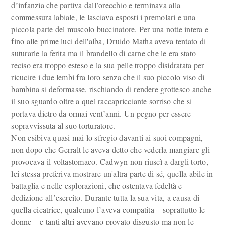
d’infanzia che partiva dall’orecchio e terminava alla
commessura labiale, le lasciava esposti i premolari e una
piccola parte del muscolo buccinatore. Per una notte intera e
fino alle prime luci dell'alba, Druido Matha aveva tentato di
suturarle la ferita ma il brandello di carne che le era stato
reciso era troppo esteso e la sua pelle troppo disidratata per
ricucire i due lembi fra loro senza che il suo piccolo viso di
bambina si deformasse, rischiando di rendere grottesco anche
il suo sguardo oltre a quel raccapricciante sorriso che si
portava dietro da ormai vent’anni. Un pegno per essere
sopravvissuta al suo torturatore.
Non esibiva quasi mai lo sfregio davanti ai suoi compagni,
non dopo che Gerralt le aveva detto che vederla mangiare gli
provocava il voltastomaco. Cadwyn non riuscì a dargli torto,
lei stessa preferiva mostrare un'altra parte di sé, quella abile in
battaglia e nelle esplorazioni, che ostentava fedeltà e
dedizione all’esercito. Durante tutta la sua vita, a causa di
quella cicatrice, qualcuno l’aveva compatita – soprattutto le
donne – e tanti altri avevano provato disgusto ma non le