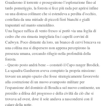
Guadarono il torrente e proseguirono l’esplorazione fino al
tardo pomeriggio, la foresta si fece più rada per aprirsi infine
su una distesa collinare che si estendeva a perdita d’occhio,
costellata da una miriade di piccoli fiori bianchi e gialli
trapuntati sul manto smeraldino.
Una fugace raffica di vento fresco si portò via una foglia di
cedro che era rimasta impigliata fra i capelli corvini di
Cadwyn. Poco distante da loro, un branco di cervi brucava su
una collina ma si dispersero non appena percepirono la
presenza umana, cercando rifugio nella profondità della
foresta.
- Questo posto andrà bene – constatò il Capo ranger Brodick.
La squadra Gardseren aveva compiuto la propria missione:
trovare un ampio spazio che fosse strategicamente favorevole
alla costruzione di un nuovo avamposto militare per
l'espansione del dominio di Boudica sul nuovo continente, un
presidio a difesa del progresso e della civiltà da ciò che si
trovava ad ovest, dove il sole andava a nascondersi con il
calare della notte.