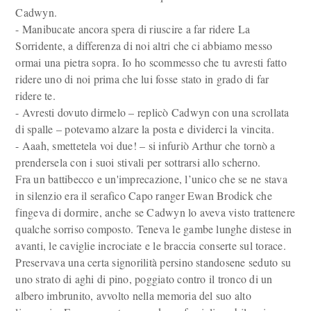
Cadwyn.
- Manibucate ancora spera di riuscire a far ridere La
Sorridente, a differenza di noi altri che ci abbiamo messo
ormai una pietra sopra. Io ho scommesso che tu avresti fatto
ridere uno di noi prima che lui fosse stato in grado di far
ridere te.
- Avresti dovuto dirmelo – replicò Cadwyn con una scrollata
di spalle – potevamo alzare la posta e dividerci la vincita.
- Aaah, smettetela voi due! – si infuriò Arthur che tornò a
prendersela con i suoi stivali per sottrarsi allo scherno.
Fra un battibecco e un'imprecazione, l’unico che se ne stava
in silenzio era il serafico Capo ranger Ewan Brodick che
fingeva di dormire, anche se Cadwyn lo aveva visto trattenere
qualche sorriso composto. Teneva le gambe lunghe distese in
avanti, le caviglie incrociate e le braccia conserte sul torace.
Preservava una certa signorilità persino standosene seduto su
uno strato di aghi di pino, poggiato contro il tronco di un
albero imbrunito, avvolto nella memoria del suo alto