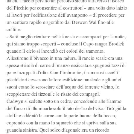
lattea. Tracciò persino un percorso sicuro attraverso il Bosco
del Picchio per consentire ai costruttori – una volta dato inizio
al lavori per l'edificazione dell’avamposto – di procedere per
un sentiero rapido e sgombro dal Derwen Wal fino alle
colline.
- Sarà meglio rientrare nella foresta e accamparci per la notte,
qui siamo troppo scoperti – concluse il Capo ranger Brodick
quando il cielo si incendiò dei colori del tramonto.
Allestirono il bivacco in una radura. Il rancio serale era una
spessa striscia di carne di manzo essiccata e spugnosi tozzi di
pane inzuppati d’olio. Con l’imbrunire, i rumorosi uccelli
picchiatori cessarono la loro esibizione musicale e gli unici
suoni erano lo scrosciare dell’acqua del torrente vicino, lo
scoppiettare dei tizzoni e le risate dei compagni.
Cadwyn si sedette sotto un cedro, concedendo alle fiamme
del fuoco di illuminarle solo il lato destro del viso. Tirò giù la
stoffa e addentò la carne con la parte buona della bocca,
coprendo con la mano lo squarcio che si apriva sulla sua
guancia sinistra. Quel solco diagonale era un ricordo