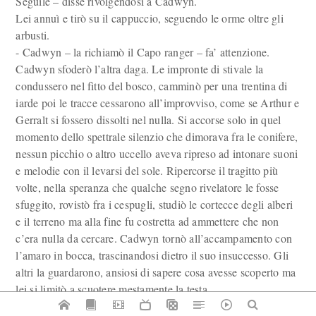
Seguile – disse rivolgendosi a Cadwyn.
Lei annuì e tirò su il cappuccio, seguendo le orme oltre gli
arbusti.
- Cadwyn – la richiamò il Capo ranger – fa’ attenzione.
Cadwyn sfoderò l’altra daga. Le impronte di stivale la
condussero nel fitto del bosco, camminò per una trentina di
iarde poi le tracce cessarono all’improvviso, come se Arthur e
Gerralt si fossero dissolti nel nulla. Si accorse solo in quel
momento dello spettrale silenzio che dimorava fra le conifere,
nessun picchio o altro uccello aveva ripreso ad intonare suoni
e melodie con il levarsi del sole. Ripercorse il tragitto più
volte, nella speranza che qualche segno rivelatore le fosse
sfuggito, rovistò fra i cespugli, studiò le cortecce degli alberi
e il terreno ma alla fine fu costretta ad ammettere che non
c’era nulla da cercare. Cadwyn tornò all’accampamento con
l’amaro in bocca, trascinandosi dietro il suo insuccesso. Gli
altri la guardarono, ansiosi di sapere cosa avesse scoperto ma
lei si limitò a scuotere mestamente la testa.
- E se fossero stati presi in trappola con l’inganno? I