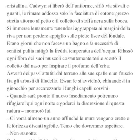
cristallina. Cadwyn si liberò dell’uniforme, sfilò via stivali e
guanti, le rimase addosso solo la fasciatura di cotone grezzo
stretta attorno al petto e il colletto di stoffa nera sulla bocca.
Si immerse lentamente tenendosi aggrappata ai margini della
riva per non perdere appiglio sulle pietre lisce del fondale.
Erano giorni che non faceva un bagno e la necessità di
sentirsi pulita mitigò la fredda temperatura dell’acqua. Rilassò
ogni fibra dei suoi muscoli costantemente tesi e scostò il
colletto dal naso per inspirare il profumo dell’erba.
Avvertì dei passi attutiti dal terreno alle sue spalle e un fruscìo
fra gli arbusti di filadelfo. Ewan le si avvicinò, chinandosi in
ginocchio per accarezzarle i lunghi capelli corvini.
- Quando sarà pronto il nuovo insediamento potremmo
rifugiarci qui ogni notte e goderci la discrezione di questa
radura – mormorò lui.
- Ci vorrà almeno un anno affinché le mura vengano erette e
la fortezza diventi agibile. Temo che dovremmo aspettare.
- Non stanotte.