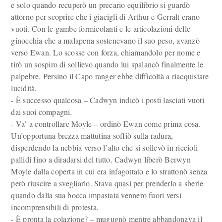
e solo quando recuperò un precario equilibrio si guardò
attorno per scoprire che i giacigli di Arthur e Gerralt erano
vuoti. Con le gambe formicolanti e le articolazioni delle
ginocchia che a malapena sostenevano il suo peso, avanzò
verso Ewan. Lo scosse con forza, chiamandolo per nome e
tirò un sospiro di sollievo quando lui spalancò finalmente le
palpebre. Persino il Capo ranger ebbe difficoltà a riacquistare
lucidità.
- È successo qualcosa – Cadwyn indicò i posti lasciati vuoti
dai suoi compagni.
- Va’ a controllare Moyle – ordinò Ewan come prima cosa.
Un’opportuna brezza mattutina soffiò sulla radura,
disperdendo la nebbia verso l’alto che si sollevò in riccioli
pallidi fino a diradarsi del tutto. Cadwyn liberò Berwyn
Moyle dalla coperta in cui era infagottato e lo strattonò senza
però riuscire a svegliarlo. Stava quasi per prenderlo a sberle
quando dalla sua bocca impastata vennero fuori versi
incomprensibili di protesta.
- È pronta la colazione? – mugugnò mentre abbandonava il