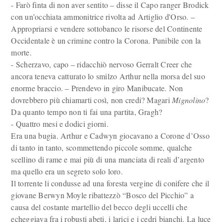
- Farò finta di non aver sentito – disse il Capo ranger Brodick
con un’occhiata ammonitrice rivolta ad Artiglio d'Orso. –
Appropriarsi e vendere sottobanco le risorse del Continente
Occidentale è un crimine contro la Corona. Punibile con la
morte.
- Scherzavo, capo – ridacchiò nervoso Gerralt Creer che
ancora teneva catturato lo smilzo Arthur nella morsa del suo
enorme braccio. – Prendevo in giro Manibucate. Non
dovrebbero più chiamarti così, non credi? Magari
Mignolino
?
Da quanto tempo non ti fai una partita, Gragh?
- Quattro mesi e dodici giorni.
Era una bugia. Arthur e Cadwyn giocavano a Corone d’Osso
di tanto in tanto, scommettendo piccole somme, qualche
scellino di rame e mai più di una manciata di reali d’argento
ma quello era un segreto solo loro.
Il torrente li condusse ad una foresta vergine di conifere che il
giovane Berwyn Moyle ribattezzò “Bosco del Picchio” a
causa del costante martellio del becco degli uccelli che
echeggiava fra i robusti abeti, i larici e i cedri bianchi. La luce