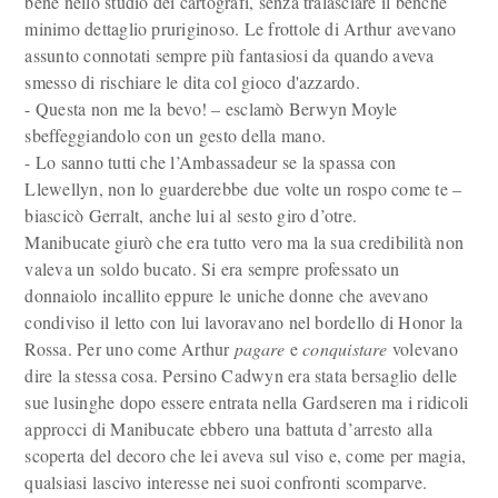
bene nello studio dei cartografi, senza tralasciare il benché
minimo dettaglio pruriginoso. Le frottole di Arthur avevano
assunto connotati sempre più fantasiosi da quando aveva
smesso di rischiare le dita col gioco d'azzardo.
- Questa non me la bevo! – esclamò Berwyn Moyle
sbeffeggiandolo con un gesto della mano.
- Lo sanno tutti che l’Ambassadeur se la spassa con
Llewellyn, non lo guarderebbe due volte un rospo come te –
biascicò Gerralt, anche lui al sesto giro d’otre.
Manibucate giurò che era tutto vero ma la sua credibilità non
valeva un soldo bucato. Si era sempre professato un
donnaiolo incallito eppure le uniche donne che avevano
condiviso il letto con lui lavoravano nel bordello di Honor la
Rossa. Per uno come Arthur
pagare
e
conquistare
volevano
dire la stessa cosa. Persino Cadwyn era stata bersaglio delle
sue lusinghe dopo essere entrata nella Gardseren ma i ridicoli
approcci di Manibucate ebbero una battuta d’arresto alla
scoperta del decoro che lei aveva sul viso e, come per magia,
qualsiasi lascivo interesse nei suoi confronti scomparve.