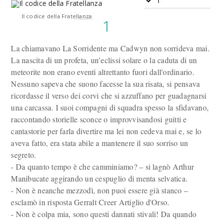
1
Il codice della Fratellanza
1
La chiamavano La Sorridente ma Cadwyn non sorrideva mai.
La nascita di un profeta, un’eclissi solare o la caduta di un
meteorite non erano eventi altrettanto fuori dall'ordinario.
Nessuno sapeva che suono facesse la sua risata, si pensava
ricordasse il verso dei corvi che si azzuffano per guadagnarsi
una carcassa. I suoi compagni di squadra spesso la sfidavano,
raccontando storielle sconce o improvvisandosi guitti e
cantastorie per farla divertire ma lei non cedeva mai e, se lo
aveva fatto, era stata abile a mantenere il suo sorriso un
segreto.
- Da quanto tempo è che camminiamo? – si lagnò Arthur
Manibucate aggirando un cespuglio di menta selvatica.
- Non è neanche mezzodì, non puoi essere già stanco –
esclamò in risposta Gerralt Creer Artiglio d'Orso.
- Non è colpa mia, sono questi dannati stivali! Da quando