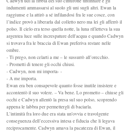
Cadwyn udì la fibbia del suo cinturone tintinnare e gli
indumenti ammassarsi al suolo gli uni sugli altri. Ewan la
raggiunse e la attirò a sé infilandosi fra le sue cosce, con
l’indice provò a liberarla dal colletto nero ma lei gli afferrò il
polso. Il cielo era terso quella notte, la luna rifletteva la sua
argentea luce sulle increspature dell'acqua e quando Cadwyn
si trovava fra le braccia di Ewan preferiva restare nelle
ombre.
- Ti prego, non celarti a me – le sussurrò all’orecchio.
- Prometti di tenere gli occhi chiusi.
- Cadwyn, non mi importa- -
- A me importa.
Ewan era ben consapevole quanto fosse inutile insistere e
accontentò il suo volere. – Va bene. Lo prometto – chiuse gli
occhi e Cadwyn allentò la presa sul suo polso, scoprendo
appena le labbra per permettergli di baciarla.
L’intimità fra loro due era stata un’ovvia e travolgente
conseguenza dell’eccessiva intesa e fiducia che li legava
reciprocamente. Cadwyn amava la pacatezza di Ewan, il