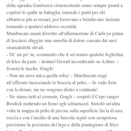
della squadra Gardseren ciononostante erano sempre pronti a
coprirsi le spalle in battaglia, tenendo i punti per chi
abbatteva più avversari, poi bevevano e brindavano insieme
tornando a sputarsi addosso oscenità.
Manibucate annuì divertito all'affermazione di Cadwyn prima
di lasciarsi sfuggire una smorfia di dolore causata dai suoi
stramaledetti stivali.
- Di’ un po’ tu, scommetto che ti sei tenuto qualche fogliolina
di felce da parte – insinuò Gerralt incombendo su Arthur. –
Svuota le tasche, Gragh!
- Non mi serve mica quella roba! – Manibucate reagì
all’affronto incrociando le braccia al petto. – Io vado forte
con le donne, me ne vengono dietro a centinaia!
- Ne siamo tutti al corrente, Gragh – sospirò il Capo ranger
Brodick mettendo un freno agli schiamazzi. Srotolò un'altra
volta la mappa in pelle di pecora sulla superficie liscia di una
roccia e con l’ausilio di una bussola segnò con scrupolosa
precisione la posizione del lago e della piantagione di felce