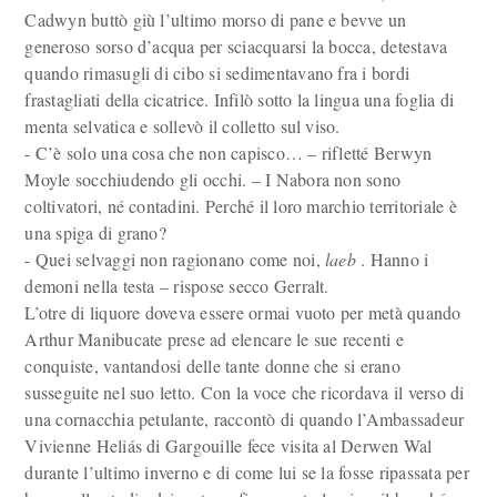
Cadwyn buttò giù l’ultimo morso di pane e bevve un
generoso sorso d’acqua per sciacquarsi la bocca, detestava
quando rimasugli di cibo si sedimentavano fra i bordi
frastagliati della cicatrice. Infilò sotto la lingua una foglia di
menta selvatica e sollevò il colletto sul viso.
- C’è solo una cosa che non capisco… – rifletté Berwyn
Moyle socchiudendo gli occhi. – I Nabora non sono
coltivatori, né contadini. Perché il loro marchio territoriale è
una spiga di grano?
- Quei selvaggi non ragionano come noi,
laeb
. Hanno i
demoni nella testa – rispose secco Gerralt.
L’otre di liquore doveva essere ormai vuoto per metà quando
Arthur Manibucate prese ad elencare le sue recenti e
conquiste, vantandosi delle tante donne che si erano
susseguite nel suo letto. Con la voce che ricordava il verso di
una cornacchia petulante, raccontò di quando l’Ambassadeur
Vivienne Heliás di Gargouille fece visita al Derwen Wal
durante l’ultimo inverno e di come lui se la fosse ripassata per