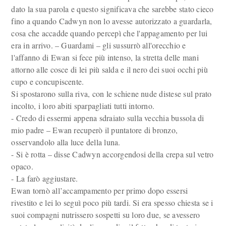
dato la sua parola e questo significava che sarebbe stato cieco
fino a quando Cadwyn non lo avesse autorizzato a guardarla,
cosa che accadde quando percepì che l'appagamento per lui
era in arrivo. – Guardami – gli sussurrò all'orecchio e
l'affanno di Ewan si fece più intenso, la stretta delle mani
attorno alle cosce di lei più salda e il nero dei suoi occhi più
cupo e concupiscente.
Si spostarono sulla riva, con le schiene nude distese sul prato
incolto, i loro abiti sparpagliati tutti intorno.
- Credo di essermi appena sdraiato sulla vecchia bussola di
mio padre – Ewan recuperò il puntatore di bronzo,
osservandolo alla luce della luna.
- Si è rotta – disse Cadwyn accorgendosi della crepa sul vetro
opaco.
- La farò aggiustare.
Ewan tornò all’accampamento per primo dopo essersi
rivestito e lei lo seguì poco più tardi. Si era spesso chiesta se i
suoi compagni nutrissero sospetti su loro due, se avessero