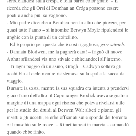
sbrodolandosi sulla crespa e folta barba color grano. – E
ricorda che gli Orsi di Domhan an Cróga possono essere
poeti e anche più, se vogliono.
- Mio padre dice che a Boudica non fa altro che piovere, per
quasi tutto l’anno – si intromise Berwyn Moyle ripulendosi le
unghie con la punta di un coltellino.
- Ed è proprio per questo che è così rigogliosa,
garr
sòroch
.
- Dannata Blodwen, me la pagherà cara! – frignò di nuovo
Arthur sfilandosi via uno stivale e sbirciandoci all’interno.
- Ti lagni peggio di un asino, Gragh – Cadwyn sollevò gli
occhi blu al cielo mentre risistemava sulla spalla la sacca da
viaggio.
Durante la sosta, mentre la sua squadra era intenta a prendersi
gioco l'uno dell'altro, il Capo ranger Brodick aveva segnato a
margine di una mappa ogni risorsa che poteva rivelarsi utile
per lo studio dei druidi al Derwen Wal: alberi e piante, gli
insetti e gli uccelli, le erbe officinali sulle sponde del torrente
e il muschio sulle rocce. – Rimettiamoci in marcia – comandò
quando ebbe finito.