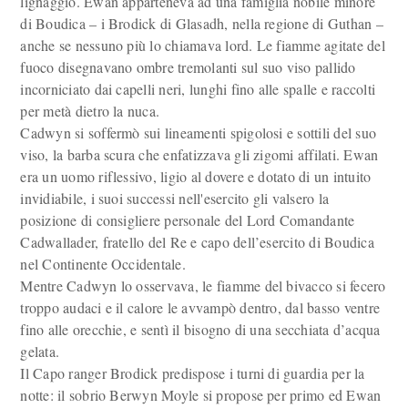
lignaggio. Ewan apparteneva ad una famiglia nobile minore
di Boudica – i Brodick di Glasadh, nella regione di Guthan –
anche se nessuno più lo chiamava lord. Le fiamme agitate del
fuoco disegnavano ombre tremolanti sul suo viso pallido
incorniciato dai capelli neri, lunghi fino alle spalle e raccolti
per metà dietro la nuca.
Cadwyn si soffermò sui lineamenti spigolosi e sottili del suo
viso, la barba scura che enfatizzava gli zigomi affilati. Ewan
era un uomo riflessivo, ligio al dovere e dotato di un intuito
invidiabile, i suoi successi nell'esercito gli valsero la
posizione di consigliere personale del Lord Comandante
Cadwallader, fratello del Re e capo dell’esercito di Boudica
nel Continente Occidentale.
Mentre Cadwyn lo osservava, le fiamme del bivacco si fecero
troppo audaci e il calore le avvampò dentro, dal basso ventre
fino alle orecchie, e sentì il bisogno di una secchiata d’acqua
gelata.
Il Capo ranger Brodick predispose i turni di guardia per la
notte: il sobrio Berwyn Moyle si propose per primo ed Ewan