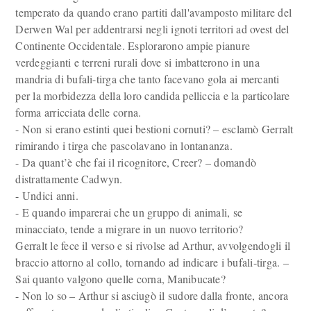
temperato da quando erano partiti dall'avamposto militare del
Derwen Wal per addentrarsi negli ignoti territori ad ovest del
Continente Occidentale. Esplorarono ampie pianure
verdeggianti e terreni rurali dove si imbatterono in una
mandria di bufali-tirga che tanto facevano gola ai mercanti
per la morbidezza della loro candida pelliccia e la particolare
forma arricciata delle corna.
- Non si erano estinti quei bestioni cornuti? – esclamò Gerralt
rimirando i tirga che pascolavano in lontananza.
- Da quant’è che fai il ricognitore, Creer? – domandò
distrattamente Cadwyn.
- Undici anni.
- E quando imparerai che un gruppo di animali, se
minacciato, tende a migrare in un nuovo territorio?
Gerralt le fece il verso e si rivolse ad Arthur, avvolgendogli il
braccio attorno al collo, tornando ad indicare i bufali-tirga. –
Sai quanto valgono quelle corna, Manibucate?
- Non lo so – Arthur si asciugò il sudore dalla fronte, ancora