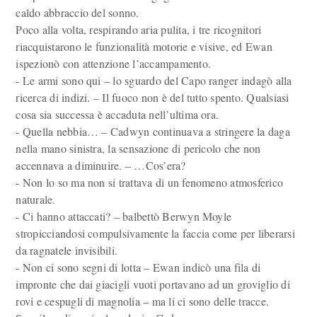
caldo abbraccio del sonno.
Poco alla volta, respirando aria pulita, i tre ricognitori
riacquistarono le funzionalità motorie e visive, ed Ewan
ispezionò con attenzione l’accampamento.
- Le armi sono qui – lo sguardo del Capo ranger indagò alla
ricerca di indizi. – Il fuoco non è del tutto spento. Qualsiasi
cosa sia successa è accaduta nell’ultima ora.
- Quella nebbia… – Cadwyn continuava a stringere la daga
nella mano sinistra, la sensazione di pericolo che non
accennava a diminuire. – …Cos’era?
- Non lo so ma non si trattava di un fenomeno atmosferico
naturale.
- Ci hanno attaccati? – balbettò Berwyn Moyle
stropicciandosi compulsivamente la faccia come per liberarsi
da ragnatele invisibili.
- Non ci sono segni di lotta – Ewan indicò una fila di
impronte che dai giacigli vuoti portavano ad un groviglio di
rovi e cespugli di magnolia – ma li ci sono delle tracce.