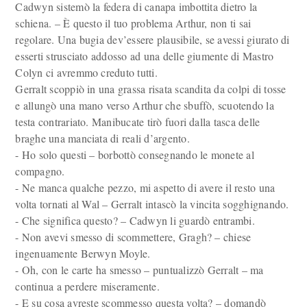
Cadwyn sistemò la federa di canapa imbottita dietro la
schiena. – È questo il tuo problema Arthur, non ti sai
regolare. Una bugia dev’essere plausibile, se avessi giurato di
esserti strusciato addosso ad una delle giumente di Mastro
Colyn ci avremmo creduto tutti.
Gerralt scoppiò in una grassa risata scandita da colpi di tosse
e allungò una mano verso Arthur che sbuffò, scuotendo la
testa contrariato. Manibucate tirò fuori dalla tasca delle
braghe una manciata di reali d’argento.
- Ho solo questi – borbottò consegnando le monete al
compagno.
- Ne manca qualche pezzo, mi aspetto di avere il resto una
volta tornati al Wal – Gerralt intascò la vincita sogghignando.
- Che significa questo? – Cadwyn li guardò entrambi.
- Non avevi smesso di scommettere, Gragh? – chiese
ingenuamente Berwyn Moyle.
- Oh, con le carte ha smesso – puntualizzò Gerralt – ma
continua a perdere miseramente.
- E su cosa avreste scommesso questa volta? – domandò