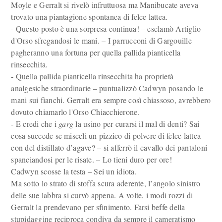
Moyle e Gerralt si rivelò infruttuosa ma Manibucate aveva
trovato una piantagione spontanea di felce lattea.
- Questo posto è una sorpresa continua! – esclamò Artiglio
d'Orso sfregandosi le mani. – I parrucconi di Gargouille
pagheranno una fortuna per quella pallida pianticella
rinsecchita.
- Quella pallida pianticella rinsecchita ha proprietà
analgesiche straordinarie – puntualizzò Cadwyn posando le
mani sui fianchi. Gerralt era sempre così chiassoso, avrebbero
dovuto chiamarlo l'Orso Chiacchierone.
- E credi che i
garg
la usino per curarsi il mal di denti? Sai
cosa succede se misceli un pizzico di polvere di felce lattea
con del distillato d’agave? – si afferrò il cavallo dei pantaloni
spanciandosi per le risate. – Lo tieni duro per ore!
Cadwyn scosse la testa – Sei un idiota.
Ma sotto lo strato di stoffa scura aderente, l’angolo sinistro
delle sue labbra si curvò appena. A volte, i modi rozzi di
Gerralt la prendevano per sfinimento. Farsi beffe della
stupidaggine reciproca condiva da sempre il cameratismo