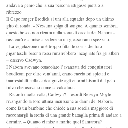
andava a genio che la sua persona istigasse pietà o al
ribrezzo.
Il Capo ranger Brodick si unì alla squadra dopo un ultimo
giro di ronda. – Nessuna spiga di sangue. A quanto sembra,
questo bosco non rientra nella zona di caccia dei Nabora –
rassicurò e si mise a sedere su un grosso ramo spezzato.
- La vegetazione qui è troppo fitta, le corna dei loro
giganteschi bisonti rossi rimarrebbero incagliate fra gli alberi
– osservò Cadwyn.
I Nabora avevano ostacolato l’avanzata dei conquistatori
boudicani per oltre vent’anni, erano cacciatori spietati e
inarrestabili nella carica grazie agli enormi bisonti dal pelo
fulvo che usavano come cavalcatura.
- Ricordi quella volta, Cadwyn? – esordì Berwyn Moyle
rivangando la loro ultima incursione ai danni dei Nabora,
come fa un bambino che chiede a sua sorella maggiore di
raccontargli la storia di una grande battaglia prima di andare a
dormire. – Quanto ci mise a morire quel Samarora?