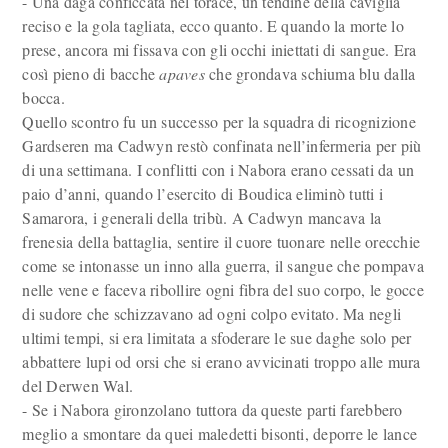
- Una daga conficcata nel torace, un tendine della caviglia
reciso e la gola tagliata, ecco quanto. E quando la morte lo
prese, ancora mi fissava con gli occhi iniettati di sangue. Era
così pieno di bacche
apaves
che grondava schiuma blu dalla
bocca.
Quello scontro fu un successo per la squadra di ricognizione
Gardseren ma Cadwyn restò confinata nell’infermeria per più
di una settimana. I conflitti con i Nabora erano cessati da un
paio d’anni, quando l’esercito di Boudica eliminò tutti i
Samarora, i generali della tribù. A Cadwyn mancava la
frenesia della battaglia, sentire il cuore tuonare nelle orecchie
come se intonasse un inno alla guerra, il sangue che pompava
nelle vene e faceva ribollire ogni fibra del suo corpo, le gocce
di sudore che schizzavano ad ogni colpo evitato. Ma negli
ultimi tempi, si era limitata a sfoderare le sue daghe solo per
abbattere lupi od orsi che si erano avvicinati troppo alle mura
del Derwen Wal.
- Se i Nabora gironzolano tuttora da queste parti farebbero
meglio a smontare da quei maledetti bisonti, deporre le lance