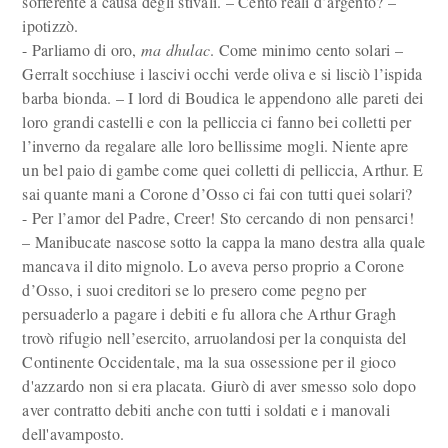
sofferente a causa degli stivali. – Cento reali d’argento? –
ipotizzò.
- Parliamo di oro,
ma dhulac
. Come minimo cento solari –
Gerralt socchiuse i lascivi occhi verde oliva e si lisciò l’ispida
barba bionda. – I lord di Boudica le appendono alle pareti dei
loro grandi castelli e con la pelliccia ci fanno bei colletti per
l’inverno da regalare alle loro bellissime mogli. Niente apre
un bel paio di gambe come quei colletti di pelliccia, Arthur. E
sai quante mani a Corone d’Osso ci fai con tutti quei solari?
- Per l’amor del Padre, Creer! Sto cercando di non pensarci!
– Manibucate nascose sotto la cappa la mano destra alla quale
mancava il dito mignolo. Lo aveva perso proprio a Corone
d’Osso, i suoi creditori se lo presero come pegno per
persuaderlo a pagare i debiti e fu allora che Arthur Gragh
trovò rifugio nell’esercito, arruolandosi per la conquista del
Continente Occidentale, ma la sua ossessione per il gioco
d'azzardo non si era placata. Giurò di aver smesso solo dopo
aver contratto debiti anche con tutti i soldati e i manovali
dell'avamposto.