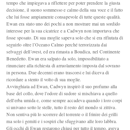
tempo che impiegava a riflettere per poter prendere la giusta
decisione, il suono sommesso e calmo della sua voce e il fatto
che lui fosse ampiamente consapevole di tutte queste qualità.
Ewan era stato uno dei pochi a non mostrare mai un sordido
interesse per la sua cicatrice e a Cadwyn non importava che
fosse sposato. Di sua moglie sapeva solo che si era rifiutata di
seguirlo oltre l’Oceano Calmo perché terrorizzata dai
selvaggi dell’ovest, ed era rimasta a Boudica, nel Continente
Benedetto. Ewan era salpato da solo, impossibilitato a
rinunciare alla richiesta di arruolamento imposta dal sovrano
in persona. Due decenni erano trascorsi e lui diceva di
ricordare a stento il volto di sua moglie.
Avvinghiata ad Ewan, Cadwyn inspirò il suo profumo alla
base del collo, dove l'odore di sudore si mischiava a quello
dell'erba umida e, come sempre accadeva quando i loro corpi
si univano sotto le stelle, tutto il resto del mondo si zittiva.
Non sentiva più lo scorrere del torrente o il frinire dei grilli
ma solo i gemiti e i sospiri che sfuggivano alle loro labbra.
Gli occhi di Ewan restarono chiusi per tutto il tempo, aveva