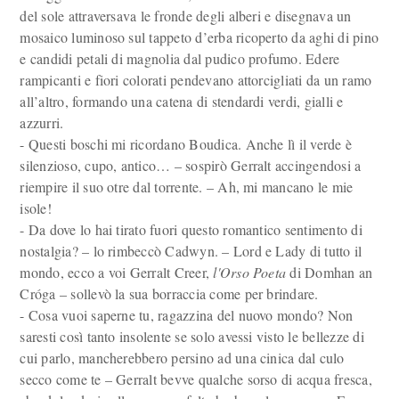
del sole attraversava le fronde degli alberi e disegnava un
mosaico luminoso sul tappeto d’erba ricoperto da aghi di pino
e candidi petali di magnolia dal pudico profumo. Edere
rampicanti e fiori colorati pendevano attorcigliati da un ramo
all’altro, formando una catena di stendardi verdi, gialli e
azzurri.
- Questi boschi mi ricordano Boudica. Anche lì il verde è
silenzioso, cupo, antico… – sospirò Gerralt accingendosi a
riempire il suo otre dal torrente. – Ah, mi mancano le mie
isole!
- Da dove lo hai tirato fuori questo romantico sentimento di
nostalgia? – lo rimbeccò Cadwyn. – Lord e Lady di tutto il
mondo, ecco a voi Gerralt Creer,
l'Orso Poeta
di Domhan an
Cróga – sollevò la sua borraccia come per brindare.
- Cosa vuoi saperne tu, ragazzina del nuovo mondo? Non
saresti così tanto insolente se solo avessi visto le bellezze di
cui parlo, mancherebbero persino ad una cinica dal culo
secco come te – Gerralt bevve qualche sorso di acqua fresca,