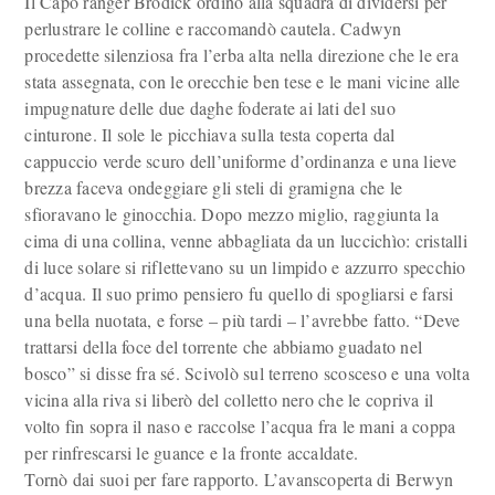
Il Capo ranger Brodick ordinò alla squadra di dividersi per
perlustrare le colline e raccomandò cautela. Cadwyn
procedette silenziosa fra l’erba alta nella direzione che le era
stata assegnata, con le orecchie ben tese e le mani vicine alle
impugnature delle due daghe foderate ai lati del suo
cinturone. Il sole le picchiava sulla testa coperta dal
cappuccio verde scuro dell’uniforme d’ordinanza e una lieve
brezza faceva ondeggiare gli steli di gramigna che le
sfioravano le ginocchia. Dopo mezzo miglio, raggiunta la
cima di una collina, venne abbagliata da un luccichìo: cristalli
di luce solare si riflettevano su un limpido e azzurro specchio
d’acqua. Il suo primo pensiero fu quello di spogliarsi e farsi
una bella nuotata, e forse – più tardi – l’avrebbe fatto. “Deve
trattarsi della foce del torrente che abbiamo guadato nel
bosco” si disse fra sé. Scivolò sul terreno scosceso e una volta
vicina alla riva si liberò del colletto nero che le copriva il
volto fin sopra il naso e raccolse l’acqua fra le mani a coppa
per rinfrescarsi le guance e la fronte accaldate.
Tornò dai suoi per fare rapporto. L’avanscoperta di Berwyn