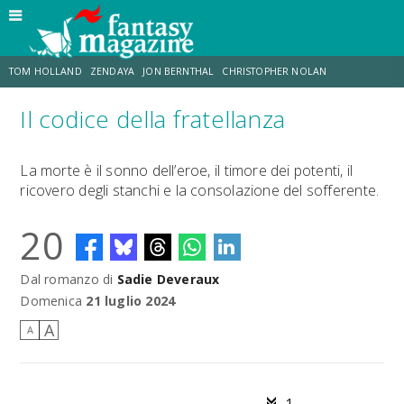
TOM HOLLAND
ZENDAYA
JON BERNTHAL
CHRISTOPHER NOLAN
Il codice della fratellanza
STRANIMONDI
LUCCA COMICS & GAMES
ODISSEA
CHRIS MCKENNA
La morte è il sonno dell’eroe, il timore dei potenti, il
ricovero degli stanchi e la consolazione del sofferente.
DESTIN DANIEL CRETTON
ERIK SOMMERS
20
Dal romanzo di
Sadie Deveraux
Domenica
21 luglio 2024
A
A