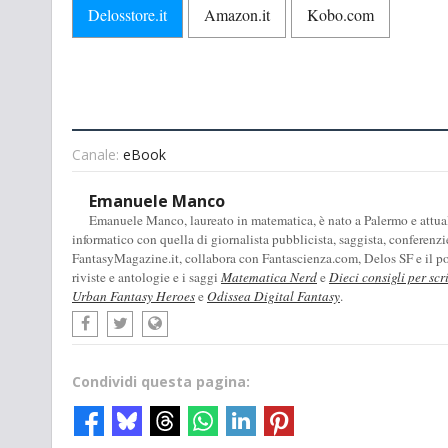
Delosstore.it
Amazon.it
Kobo.com
Canale:
eBook
Emanuele Manco
Emanuele Manco, laureato in matematica, è nato a Palermo e attualm
informatico con quella di giornalista pubblicista, saggista, conferenzi
FantasyMagazine.it, collabora con Fantascienza.com, Delos SF e il pod
riviste e antologie e i saggi
Matematica Nerd
e
Dieci consigli per scr
Urban Fantasy Heroes
e
Odissea Digital Fantasy
.
Condividi questa pagina: