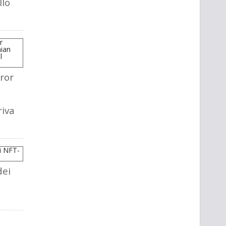
llo
ror
riva
dei