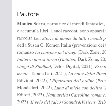
L'autore
Monica Serra
, narratrice di mondi fantastici
e accumula libri. I suoi racconti sono apparsi
raccolta
Lei. Storie di donne da tutti i mondi p
della Susan G. Komen Italia (prevenzione dei 
romanzo
(Dark Zone, 202
La canzone del drago
(
, Dark Zone, 20
Indietro non si torna
Gothica
, Delos Digital, 2021),
viaggi di Sindbad
Esser
, Tabula Fati, 2021),
mente
La notte della Pim
Edizioni, 2022),
(
I Riparatori dell’ordine
Prim
Mondadori, 2022),
(
Luna di miele con delitto
Editori, 2023),
(
Nannarella
Cartoline romane
2023),
(
Il volo del falco
Sounds&Visions. Trib