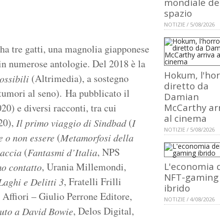
mondiale de
spazio
NOTIZIE / 5/08/2026
, ha tre gatti, una magnolia giapponese
 in numerose antologie. Del 2018 è la
Hokum, l'hor
(Altrimedia), a sostegno
ossibili
diretto da
tumori al seno). Ha pubblicato il
Damian
0) e diversi racconti, tra cui
McCarthy ar
al cinema
20),
(
Il primo viaggio di Sindbad
I
NOTIZIE / 5/08/2026
(
e o non essere
Metamorfosi della
(
, NPS
paccia
Fantasmi d’Italia
, Urania Millemondi,
L'economia 
o contatto
NFT-gaming
, Fratelli Frilli
Laghi e Delitti 3
ibrido
, Affiori – Giulio Perrone Editore,
NOTIZIE / 4/08/2026
, Delos Digital,
uto a David Bowie