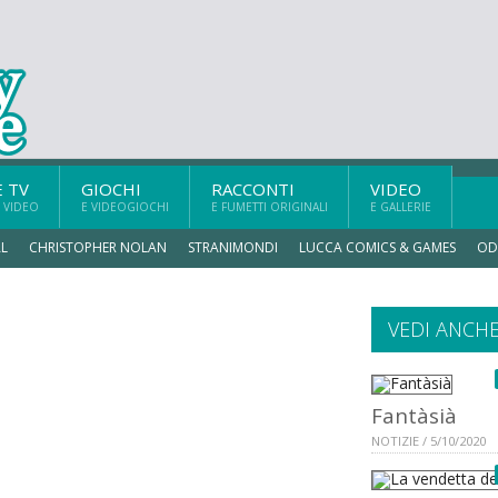
E TV
GIOCHI
RACCONTI
VIDEO
 VIDEO
E VIDEOGIOCHI
E FUMETTI ORIGINALI
E GALLERIE
L
CHRISTOPHER NOLAN
STRANIMONDI
LUCCA COMICS & GAMES
OD
VEDI ANCH
Fantàsià
NOTIZIE / 5/10/2020