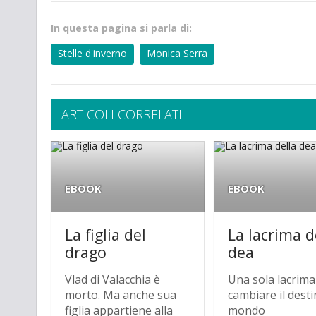
In questa pagina si parla di:
Stelle d'inverno
Monica Serra
ARTICOLI CORRELATI
EBOOK
EBOOK
La figlia del
La lacrima d
drago
dea
Vlad di Valacchia è
Una sola lacrim
morto. Ma anche sua
cambiare il desti
figlia appartiene alla
mondo