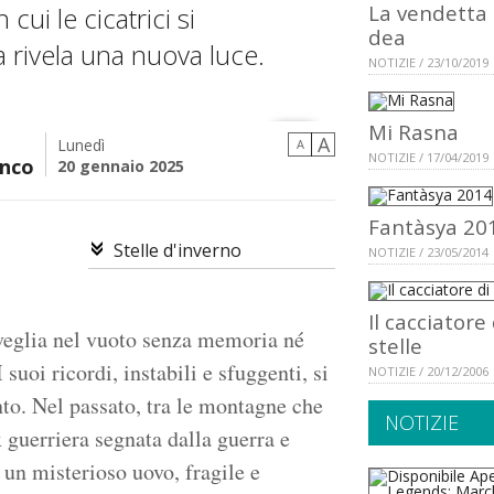
La vendetta 
cui le cicatrici si
dea
 rivela una nuova luce.
NOTIZIE / 23/10/2019
Mi Rasna
A
Lunedì
A
NOTIZIE / 17/04/2019
nco
20 gennaio 2025
Fantàsya 20
Stelle d'inverno
NOTIZIE / 23/05/2014
Il cacciatore 
isveglia nel vuoto senza memoria né
stelle
suoi ricordi, instabili e sfuggenti, si
NOTIZIE / 20/12/2006
to. Nel passato, tra le montagne che
NOTIZIE
 guerriera segnata dalla guerra e
o un misterioso uovo, fragile e