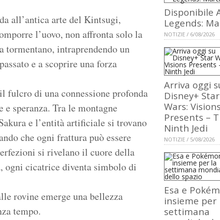
Disponibile 
ida all’antica arte del Kintsugi,
Legends: Ma
comporre l’uovo, non affronta solo la
NOTIZIE / 6/08/2026
e la tormentano, intraprendendo un
 passato e a scoprire una forza
Arriva oggi s
 il fulcro di una connessione profonda
Disney+ Star
Wars: Vision
re e speranza. Tra le montagne
Presents – 
akura e l’entità artificiale si trovano
Ninth Jedi
arando che ogni frattura può essere
NOTIZIE / 5/08/2026
rfezioni si rivelano il cuore della
, ogni cicatrice diventa simbolo di
Esa e Poké
alle rovine emerge una bellezza
insieme per 
enza tempo.
settimana