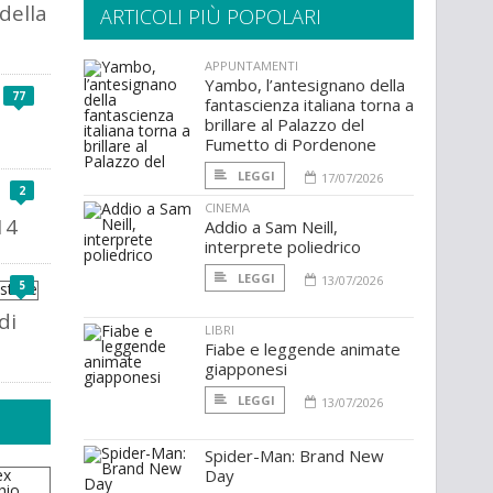
della
ARTICOLI PIÙ POPOLARI
APPUNTAMENTI
Yambo, l’antesignano della
77
fantascienza italiana torna a
brillare al Palazzo del
Fumetto di Pordenone
LEGGI
17/07/2026
2
CINEMA
14
Addio a Sam Neill,
interprete poliedrico
LEGGI
13/07/2026
5
di
LIBRI
Fiabe e leggende animate
giapponesi
LEGGI
13/07/2026
Spider-Man: Brand New
Day