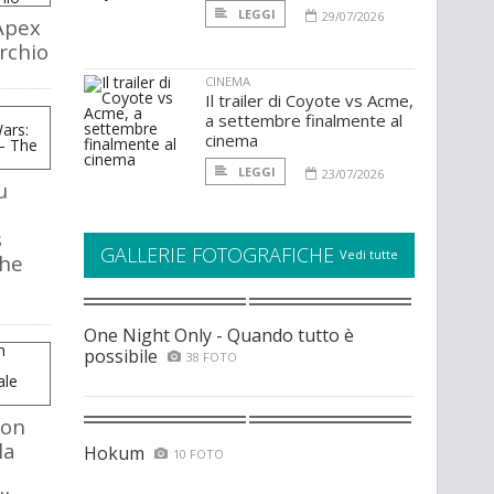
LEGGI
29/07/2026
Apex
rchio
CINEMA
Il trailer di Coyote vs Acme,
a settembre finalmente al
cinema
LEGGI
23/07/2026
u
s
GALLERIE FOTOGRAFICHE
Vedi tutte
The
One Night Only - Quando tutto è
possibile
38 FOTO
mon
la
Hokum
10 FOTO