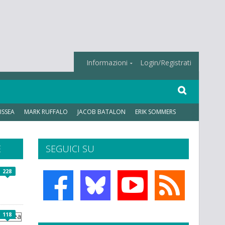
Informazioni
Login/Registrati
ISSEA
MARK RUFFALO
JACOB BATALON
ERIK SOMMERS
E
SEGUICI SU
228
118