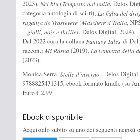
2023),
(
, Delos Digi
Nel blu
Tempesta dal nulla
categoria antologia di sci-fi),
La figlia del dra
(
, NP
ruganza de Trastevere
Maschere d’Italia
, Delos Digital, 2024).
– gialli, noir e thriller
Dal 2022 cura la collana
di Delo
Fantasy Tales
racconti
(2019),
Mi Rasna
La vendetta della d
(2023).
Monica Serra,
, Delos Digital,
Stelle d'inverno
9788825431315, ebook formato kindle (su Amazo
Euro
€
2,99
Ebook disponibile
Acquistalo subito su uno dei seguenti negozi o