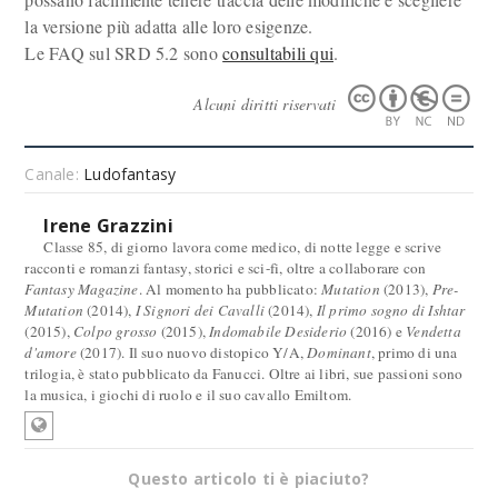
la versione più adatta alle loro esigenze.
Le FAQ sul SRD 5.2 sono
consultabili qui
.
Alcuni diritti riservati
Canale:
Ludofantasy
Irene Grazzini
Classe 85, di giorno lavora come medico, di notte legge e scrive
racconti e romanzi fantasy, storici e sci-fi, oltre a collaborare con
Fantasy Magazine
. Al momento ha pubblicato:
Mutation
(2013),
Pre-
Mutation
(2014),
I Signori dei Cavalli
(2014),
Il primo sogno di Ishtar
(2015),
Colpo grosso
(2015),
Indomabile Desiderio
(2016) e
Vendetta
d'amore
(2017). Il suo nuovo distopico Y/A,
Dominant
, primo di una
trilogia, è stato pubblicato da Fanucci. Oltre ai libri, sue passioni sono
la musica, i giochi di ruolo e il suo cavallo Emiltom.
Questo articolo ti è piaciuto?