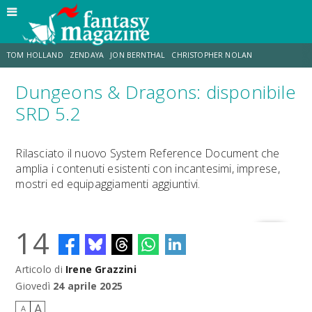
TOM HOLLAND
ZENDAYA
JON BERNTHAL
CHRISTOPHER NOLAN
Dungeons & Dragons: disponibile
STRANIMONDI
LUCCA COMICS & GAMES
ODISSEA
CHRIS MCKENNA
SRD 5.2
DESTIN DANIEL CRETTON
ERIK SOMMERS
Rilasciato il nuovo System Reference Document che
amplia i contenuti esistenti con incantesimi, imprese,
mostri ed equipaggiamenti aggiuntivi.
14
Articolo di
Irene Grazzini
Giovedì
24 aprile 2025
A
A