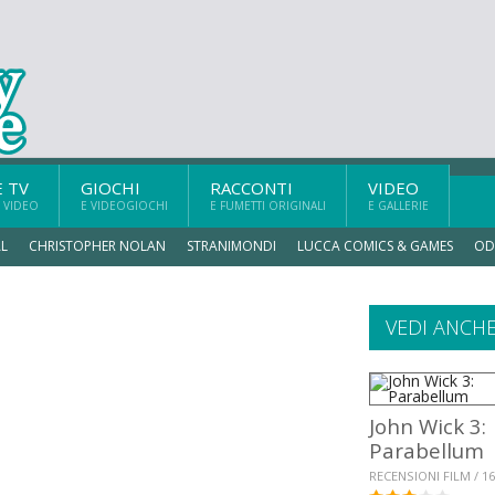
E TV
GIOCHI
RACCONTI
VIDEO
 VIDEO
E VIDEOGIOCHI
E FUMETTI ORIGINALI
E GALLERIE
L
CHRISTOPHER NOLAN
STRANIMONDI
LUCCA COMICS & GAMES
OD
VEDI ANCH
John Wick 3:
Parabellum
RECENSIONI FILM / 16