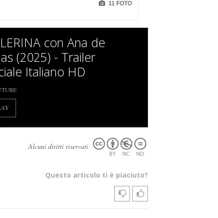
11 FOTO
LERINA con Ana de
as (2025) - Trailer
ciale Italiano HD
UTUBE
LAY
Alcuni diritti riservati
Questo articolo ti è piaciuto?