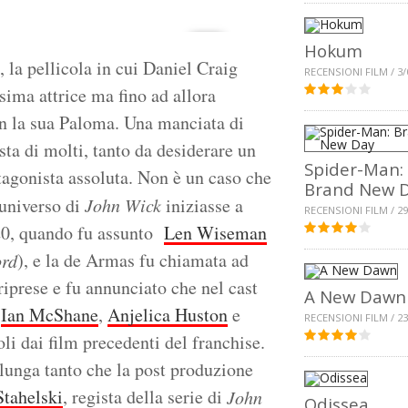
Hokum
, la pellicola in cui Daniel Craig
RECENSIONI FILM / 3/
sima attrice ma fino ad allora
n la sua Paloma. Una manciata di
sta di molti, tanto da desiderare un
Spider-Man:
agonista assoluta. Non è un caso che
Brand New 
’universo di
John Wick
iniziasse a
RECENSIONI FILM / 29
’20, quando fu assunto
Len Wiseman
), e la de Armas fu chiamata ad
rd
riprese e fu annunciato che nel cast
A New Dawn
,
Ian McShane
,
Anjelica Huston
e
RECENSIONI FILM / 23
li dai film precedenti del franchise.
 lunga tanto che la post produzione
tahelski
, regista della serie di
John
Odissea