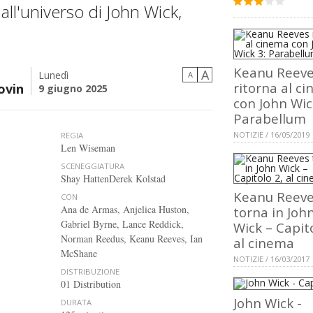
all'universo di John Wick,
Keanu Reev
A
Lunedì
A
ritorna al c
ovin
9 giugno 2025
con John Wic
Parabellum
NOTIZIE / 16/05/2019
REGIA
Len Wiseman
SCENEGGIATURA
Shay HattenDerek Kolstad
Keanu Reev
CON
Ana de Armas, Anjelica Huston,
torna in Joh
Gabriel Byrne, Lance Reddick,
Wick – Capito
Norman Reedus, Keanu Reeves, Ian
al cinema
McShane
NOTIZIE / 16/03/2017
DISTRIBUZIONE
01 Distribution
John Wick -
DURATA