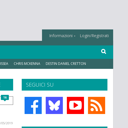
Informazioni
Login/Registrati
ISSEA
CHRIS MCKENNA
DESTIN DANIEL CRETTON
E
SEGUICI SU
16
/05/2019