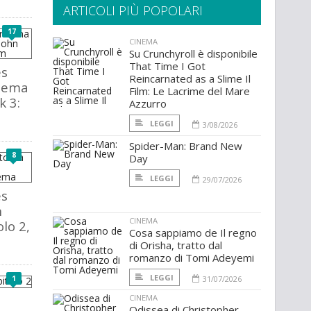
ARTICOLI PIÙ POPOLARI
17
CINEMA
Su Crunchyroll è disponibile
That Time I Got
es
Reincarnated as a Slime Il
inema
Film: Le Lacrime del Mare
k 3:
Azzurro
LEGGI
3/08/2026
Spider-Man: Brand New
8
Day
LEGGI
29/07/2026
es
n
CINEMA
lo 2,
Cosa sappiamo de Il regno
di Orisha, tratto dal
romanzo di Tomi Adeyemi
LEGGI
1
31/07/2026
CINEMA
Odissea di Christopher