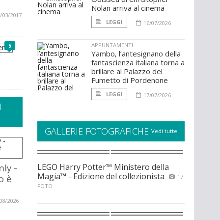
Nolan arriva al cinema
/03/2017
LEGGI
16/07/2026
APPUNTAMENTI
5
Yambo, l’antesignano della
fantascienza italiana torna a
brillare al Palazzo del
Fumetto di Pordenone
LEGGI
17/07/2026
I
GALLERIE FOTOGRAFICHE
Vedi tutte
ly -
LEGO Harry Potter™ Ministero della
Magia™ - Edizione del collezionista
o è
17
FOTO
08/2026