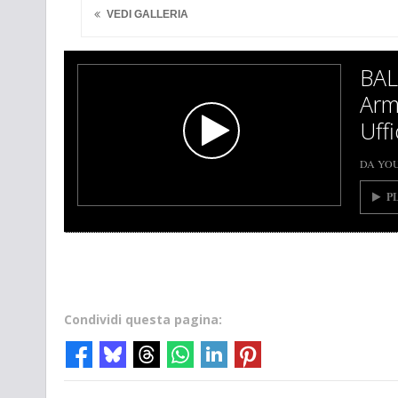
VEDI GALLERIA
BAL
Arm
Uffi
DA YO
P
Condividi questa pagina: