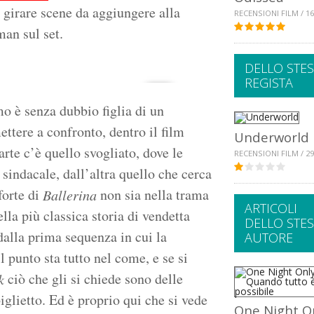
a girare scene da aggiungere alla
RECENSIONI FILM / 16
man sul set.
DELLO STE
REGISTA
mo è senza dubbio figlia di un
ttere a confronto, dentro il film
Underworld
rte c’è quello svogliato, dove le
RECENSIONI FILM / 29
indacale, dall’altra quello che cerca
forte di
non sia nella trama
Ballerina
ARTICOLI
lla più classica storia di vendetta
DELLO STE
dalla prima sequenza in cui la
AUTORE
 punto sta tutto nel come, e se si
ciò che gli si chiede sono delle
k
iglietto. Ed è proprio qui che si vede
One Night On