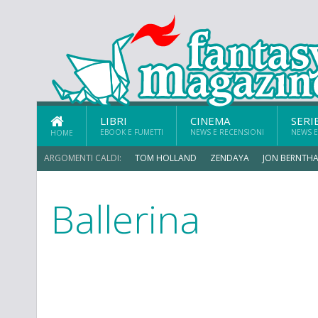
LIBRI
CINEMA
SERI
EBOOK E FUMETTI
NEWS E RECENSIONI
NEWS E
HOME
ARGOMENTI CALDI:
TOM HOLLAND
ZENDAYA
JON BERNTHA
Ballerina
ERIK SOMMERS