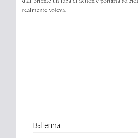
dall’oriente un’idea di action e portarla ad H
realmente voleva.
Ballerina