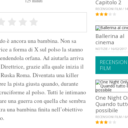
125 minuti
Capitolo 2
RECENSIONI FILM / 14
Ballerina al
ndo è ancora una bambina. Non sa
cinema
ice a forma di X sul polso la stanno
NOTIZIE / 16/02/2017
rendendola orfana. Ad aiutarla arriva
RECENSION
irettrice, grazie alla quale inizia il
FILM
a Ruska Roma. Diventata una killer
pre la pista giusta quando, durante
ruciforme al polso. Tutti le intimano
One Night On
care una guerra con quella che sembra
Quando tutt
ra una bambina finita nell’obiettivo
possibile
o.
RECENSIONI FILM / 6/