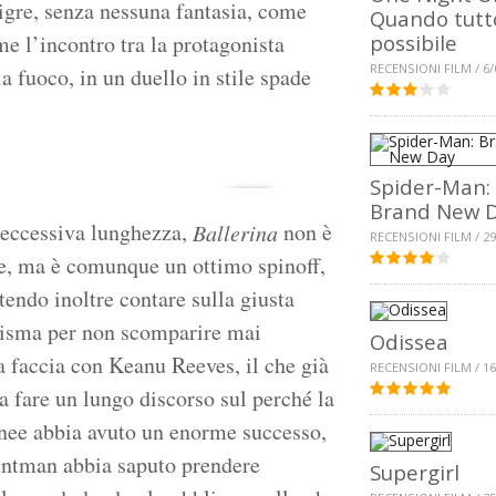
igre, senza nessuna fantasia, come
Quando tutt
me l’incontro tra la protagonista
possibile
RECENSIONI FILM / 6/
a fuoco, in un duello in stile spade
.
Spider-Man:
Brand New 
a eccessiva lunghezza,
non è
Ballerina
RECENSIONI FILM / 29
te, ma è comunque un ottimo spinoff,
otendo inoltre contare sulla giusta
risma per non scomparire mai
Odissea
a faccia con Keanu Reeves, il che già
RECENSIONI FILM / 16
 fare un lungo discorso sul perché la
nee abbia avuto un enorme successo,
tuntman abbia saputo prendere
Supergirl