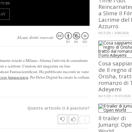
Time I Got
UTUBE
Reincarnate
a Slime Il Fil
LAY
Lacrime del
Azzurro
NOTIZIE / 3/08/2026
Alcuni diritti riservati
ente risiede a Milano. Alterna l'attività di consulente
Cosa sappi
ere e scrittore. Curatore del magazine on line
de Il regno d
cast Fantascientificast. Ha pubblicato racconti in varie
Orisha, tratt
ivere fantascienza
. Per Delos Digital ha creato le collane
romanzo di 
Adeyemi
NOTIZIE / 31/07/2026
Questo articolo ti è piaciuto?
Il trailer di
1
Jumanji: Op
World