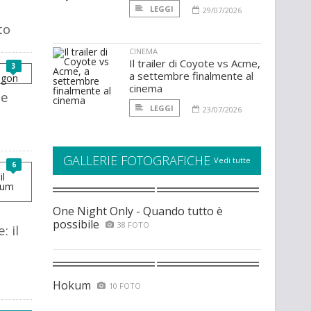
LEGGI
29/07/2026
to
CINEMA
Il trailer di Coyote vs Acme,
3
a settembre finalmente al
cinema
he
LEGGI
23/07/2026
GALLERIE FOTOGRAFICHE
Vedi tutte
6
One Night Only - Quando tutto è
possibile
38 FOTO
 il
Hokum
10 FOTO