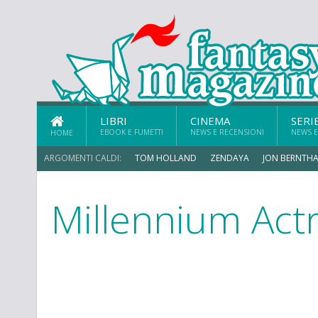
LIBRI
CINEMA
SERI
EBOOK E FUMETTI
NEWS E RECENSIONI
NEWS E
HOME
ARGOMENTI CALDI:
TOM HOLLAND
ZENDAYA
JON BERNTHA
Millennium Act