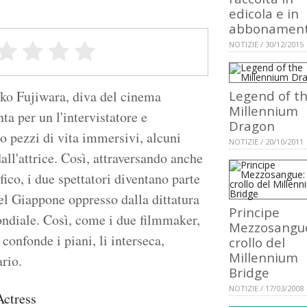
edicola e in
abbonamen
NOTIZIE / 30/12/2015
oko Fujiwara, diva del cinema
Legend of t
Millennium
nta per un l'intervistatore e
Dragon
o pezzi di vita immersivi, alcuni
NOTIZIE / 20/10/2011
 dall'attrice. Così, attraversando anche
fico, i due spettatori diventano parte
 del Giappone oppresso dalla dittatura
Principe
ondiale. Così, come i due filmmaker,
Mezzosangue:
onfonde i piani, li interseca,
crollo del
Millennium
rio.
Bridge
NOTIZIE / 17/03/2008