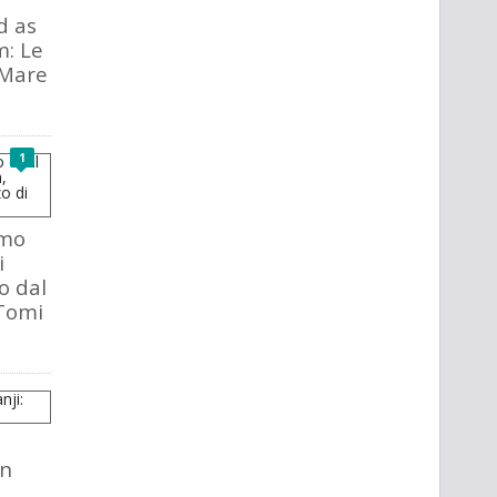
d as
m: Le
 Mare
1
amo
i
o dal
Tomi
en