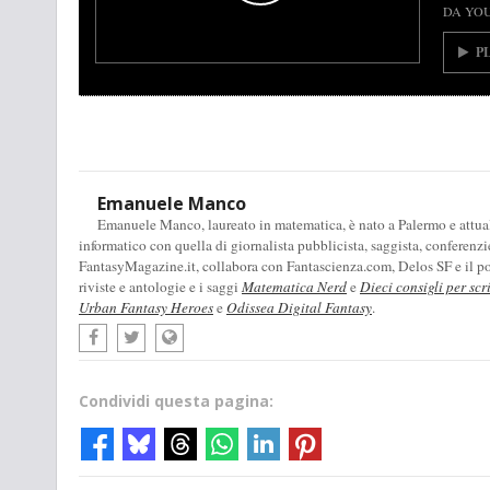
DA YO
P
Emanuele Manco
Emanuele Manco, laureato in matematica, è nato a Palermo e attualm
informatico con quella di giornalista pubblicista, saggista, conferenzi
FantasyMagazine.it, collabora con Fantascienza.com, Delos SF e il pod
riviste e antologie e i saggi
Matematica Nerd
e
Dieci consigli per scr
Urban Fantasy Heroes
e
Odissea Digital Fantasy
.
Condividi questa pagina: