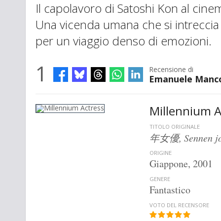
Il capolavoro di Satoshi Kon al cinem
Una vicenda umana che si intreccia 
per un viaggio denso di emozioni.
1
Recensione di
Emanuele Manc
Millennium A
TITOLO ORIGINALE
年女優, Sennen j
ORIGINE
Giappone, 2001
GENERE
Fantastico
VOTO DEL RECENSORE