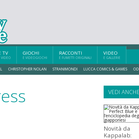
E TV
GIOCHI
RACCONTI
VIDEO
 VIDEO
E VIDEOGIOCHI
E FUMETTI ORIGINALI
E GALLERIE
L
CHRISTOPHER NOLAN
STRANIMONDI
LUCCA COMICS & GAMES
OD
ress
VEDI ANCH
Novità da
Kappalab: