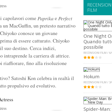
RECENSION
ress
FILM
di capolavori come
e
Paprika
Perfect
 da un MacGuffin, un pretesto narrativo
ne Chiyoko conosce un giovane
One Night On
 prima di essere catturato. Chiyoko
Quando tutt
possibile
 il suo destino. Cerca indizi,
RECENSIONI FILM / 6/
 intraprende la carriera di attrice.
 riaffiorare, fino alla risoluzione
Hokum
tivo? Satoshi Kon celebra in realtà il
RECENSIONI FILM / 3/
atto propulsivo ed evolutivo.
ress
Spider-Man: