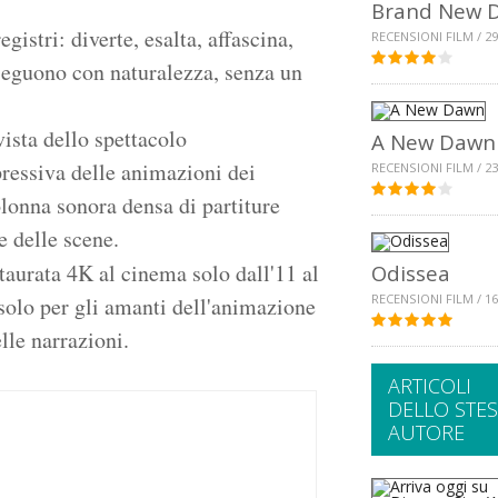
Brand New 
egistri: diverte, esalta, affascina,
RECENSIONI FILM / 29
seguono con naturalezza, senza un
vista dello spettacolo
A New Dawn
pressiva delle animazioni dei
RECENSIONI FILM / 23
olonna sonora densa di partiture
e delle scene.
staurata 4K al cinema solo dall'11 al
Odissea
RECENSIONI FILM / 16
olo per gli amanti dell'animazione
lle narrazioni.
ARTICOLI
DELLO STE
AUTORE