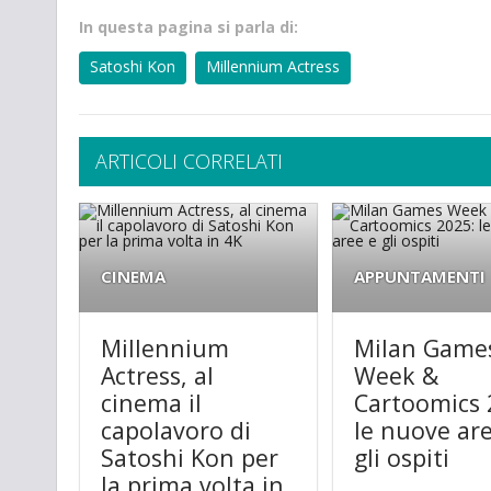
In questa pagina si parla di:
Satoshi Kon
Millennium Actress
ARTICOLI CORRELATI
CINEMA
APPUNTAMENTI
Millennium
Milan Game
Actress, al
Week &
cinema il
Cartoomics 
capolavoro di
le nuove ar
Satoshi Kon per
gli ospiti
la prima volta in