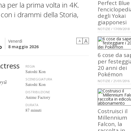
Perfect Blue
a per la prima volta in 4K.
l’enciclopedi
con i drammi della Storia,
degli Yokai
giapponesi
NOTIZIE / 17/09/2018
A
Venerdì
A
o
8 maggio 2026
6 cose da sa
per festeggia
ctress
REGIA
20 anni dei
Satoshi Kon
Pokémon
SCENEGGIATURA
oyū
NOTIZIE / 21/01/2016
Satoshi Kon
DISTRIBUZIONE
Anime Factory
DURATA
87 minuti
Costruisci il
Millennium
Falcon, la
raccolta in