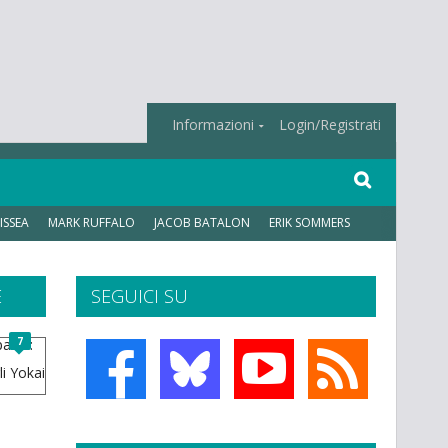
Informazioni
Login/Registrati
ISSEA
MARK RUFFALO
JACOB BATALON
ERIK SOMMERS
E
SEGUICI SU
7