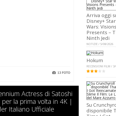
Arriva oggi s
Disney+ Star
Wars: Vision
Presents – 
Ninth Jedi
NOTIZIE / 5/08/2026
Hokum
RECENSIONI FILM / 3/
13 FOTO
lennium Actress di Satoshi
 per la prima volta in 4K |
Su Crunchyro
ler Italiano Ufficiale
disponibile 