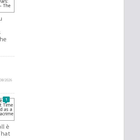
u
s
The
08/2026
1
ll è
That