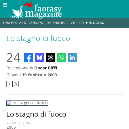
TOM HOLLAND
ZENDAYA
JON BERNTHAL
CHRISTOPHER NOLAN
Lo stagno di fuoco
STRANIMONDI
LUCCA COMICS & GAMES
ODISSEA
JACOB BATALON
24
SPIDER-MAN: BRAND NEW DAY
MICHAEL MANDO
Recensione di
Oscar Biffi
Giovedì
19 febbraio 2009
A
A
Lo stagno di fuoco
PRIMA EDIZIONE
2005