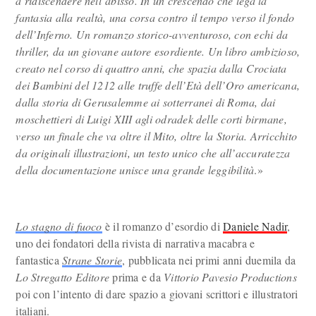
a ridiscendere nell’abisso. In un crescendo che lega la
fantasia alla realtà, una corsa contro il tempo verso il fondo
dell’Inferno. Un romanzo storico-avventuroso, con echi da
thriller, da un giovane autore esordiente. Un libro ambizioso,
creato nel corso di quattro anni, che spazia dalla Crociata
dei Bambini del 1212 alle truffe dell’Età dell’Oro americana,
dalla storia di Gerusalemme ai sotterranei di Roma, dai
moschettieri di Luigi XIII agli odradek delle corti birmane,
verso un finale che va oltre il Mito, oltre la Storia. Arricchito
da originali illustrazioni, un testo unico che all’accuratezza
della documentazione unisce una grande leggibilità
.»
Lo stagno di fuoco
è il romanzo d’esordio di
Daniele Nadir
,
uno dei fondatori della rivista di narrativa macabra e
fantastica
Strane Storie
, pubblicata nei primi anni duemila da
Lo Stregatto Editore
prima e da
Vittorio Pavesio Productions
poi con l’intento di dare spazio a giovani scrittori e illustratori
italiani.