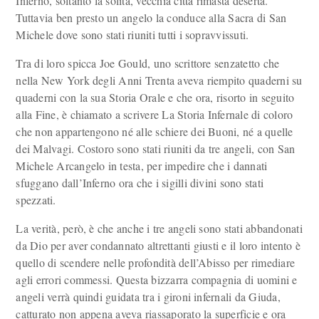
Inferno, soltanto la solita, vecchia città rimasta deserta.
Tuttavia ben presto un angelo la conduce alla Sacra di San
Michele dove sono stati riuniti tutti i sopravvissuti.
Tra di loro spicca Joe Gould, uno scrittore senzatetto che
nella New York degli Anni Trenta aveva riempito quaderni su
quaderni con la sua Storia Orale e che ora, risorto in seguito
alla Fine, è chiamato a scrivere La Storia Infernale di coloro
che non appartengono né alle schiere dei Buoni, né a quelle
dei Malvagi. Costoro sono stati riuniti da tre angeli, con San
Michele Arcangelo in testa, per impedire che i dannati
sfuggano dall’Inferno ora che i sigilli divini sono stati
spezzati.
La verità, però, è che anche i tre angeli sono stati abbandonati
da Dio per aver condannato altrettanti giusti e il loro intento è
quello di scendere nelle profondità dell’Abisso per rimediare
agli errori commessi. Questa bizzarra compagnia di uomini e
angeli verrà quindi guidata tra i gironi infernali da Giuda,
catturato non appena aveva riassaporato la superficie e ora