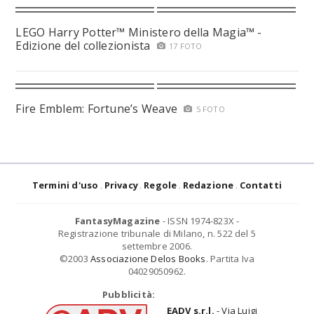
LEGO Harry Potter™ Ministero della Magia™ -
Edizione del collezionista
17 FOTO
Fire Emblem: Fortune’s Weave
5 FOTO
Termini d'uso
Privacy
Regole
Redazione
Contatti
FantasyMagazine
- ISSN 1974-823X -
Registrazione tribunale di Milano, n. 522 del 5
settembre 2006.
©2003
Associazione Delos Books
. Partita Iva
04029050962.
Pubblicità:
EADV s.r.l.
- Via Luigi