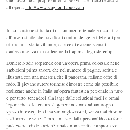
che nasconde al proprio interno può visitare il sito dedicato
all’opera:
http://www.stagnodifuoco.com
In conclusione si tratta di un romanzo originale e ricco fino
all’inverosimile che travalica i confini dei generi letterari per
offrirci una storia vibrante, capace di evocare scenari
danteschi senza mai cadere nella trappola degli stereotipi.
Daniele Nadir sorprende con un’opera prima colossale nelle
ambizioni prima ancora che nel numero di pagine, scritta e
illustrata con una maestria che il panorama italiano offre di
rado. Il giovane autore torinese dimostra come sia possibile
realizzare anche in Italia un’opera fantastica personale in tutto
e per tutto, tenendosi alla larga dalle soluzioni facili e ormai
logore che la letteratura di genere nostrana adotta troppo
spesso in ossequio ai maestri anglosassoni, senza mai riuscire
a sfiorarne le vette. Certo, un testo dalla personalità così forte
può essere odiato anziché amato, non accetta compromessi,