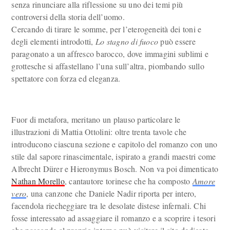
senza rinunciare alla riflessione su uno dei temi più
controversi della storia dell’uomo.
Cercando di tirare le somme, per l’eterogeneità dei toni e
degli elementi introdotti,
Lo stagno di fuoco
può essere
paragonato a un affresco barocco, dove immagini sublimi e
grottesche si affastellano l’una sull’altra, piombando sullo
spettatore con forza ed eleganza.
Fuor di metafora, meritano un plauso particolare le
illustrazioni di Mattia Ottolini: oltre trenta tavole che
introducono ciascuna sezione e capitolo del romanzo con uno
stile dal sapore rinascimentale, ispirato a grandi maestri come
Albrecht Dürer e Hieronymus Bosch. Non va poi dimenticato
Nathan Morello
, cantautore torinese che ha composto
Amore
vero
, una canzone che Daniele Nadir riporta per intero,
facendola riecheggiare tra le desolate distese infernali. Chi
fosse interessato ad assaggiare il romanzo e a scoprire i tesori