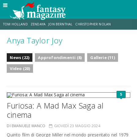
TOM HOLLAND
ZENDAYA
JON BERNTHAL
CHRISTOPHER NOLAN
Anya Taylor Joy
STRANIMONDI
LUCCA COMICS & GAMES
ODISSEA
MARK RUFFALO
News (22)
Approfondimenti (8)
Gallerie (11)
JACOB BATALON
ERIK SOMMERS
Video (20)
5
Furiosa: A Mad Max Saga al
cinema
DI EMANUELE MANCO
GIOVEDÌ 23 MAGGIO 2024
Quinto film di George Miller nel mondo presentato nel 1979