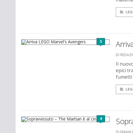
LEG
5
Arri
DI REDAZ
Il nuov
epici tr
fumetti
LEG
4
Sopra
DI EMANU