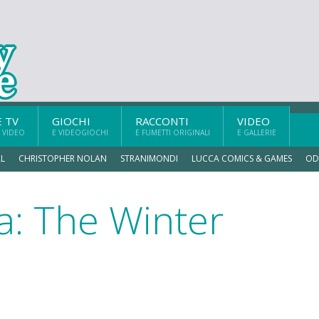
E TV
GIOCHI
RACCONTI
VIDEO
 VIDEO
E VIDEOGIOCHI
E FUMETTI ORIGINALI
E GALLERIE
L
CHRISTOPHER NOLAN
STRANIMONDI
LUCCA COMICS & GAMES
OD
a: The Winter