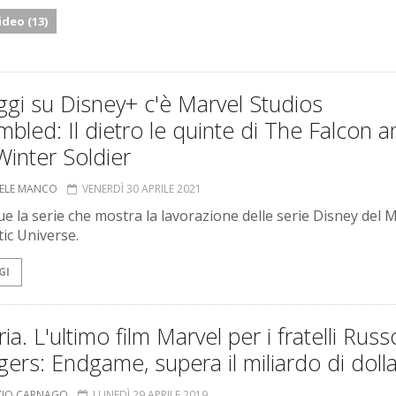
ideo (13)
gi su Disney+ c'è Marvel Studios
bled: Il dietro le quinte di The Falcon a
inter Soldier
ELE MANCO
VENERDÌ 30 APRILE 2021
e la serie che mostra la lavorazione delle serie Disney del 
ic Universe.
GI
ria. L'ultimo film Marvel per i fratelli Russ
ers: Endgame, supera il miliardo di dolla
ZIO CARNAGO
LUNEDÌ 29 APRILE 2019