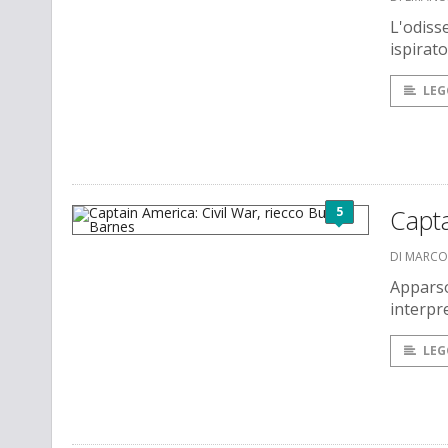
L'odiss
ispirat
LEG
5
Capta
DI MARCO
Apparso
interpr
LEG