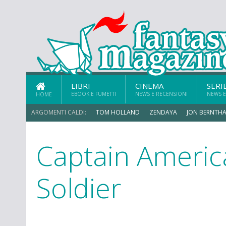
LIBRI
CINEMA
SERI
EBOOK E FUMETTI
NEWS E RECENSIONI
NEWS E
HOME
ARGOMENTI CALDI:
TOM HOLLAND
ZENDAYA
JON BERNTHA
Captain Americ
ERIK SOMMERS
Soldier