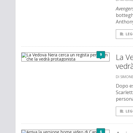
Avenger
botteghi
Anthony
LEG
9
La Ve
vedr
DI SIMO
Dopo es
Scarlet
persona
LEG
6