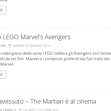
GI
va LEGO Marvel's Avengers
IONE
VENERDÌ 29 GENNAIO 2016
o videogioco della serie LEGO celebra gli Avengers con mome
atti da sei film Marvel e i contenuti preferiti dai fan tratti dai
 Marvel.
GI
vvissuto – The Martian è al cinema
ELE MANCO
GIOVEDÌ 1 OTTOBRE 2015