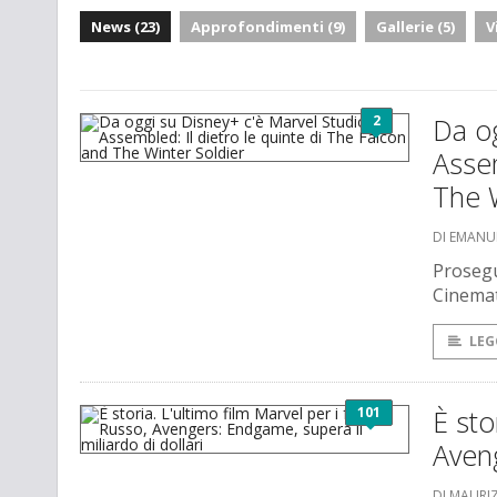
News (23)
Approfondimenti (9)
Gallerie (5)
V
2
Da og
Assem
The W
DI EMANU
Prosegu
Cinemat
LEG
101
È sto
Aveng
DI MAURI