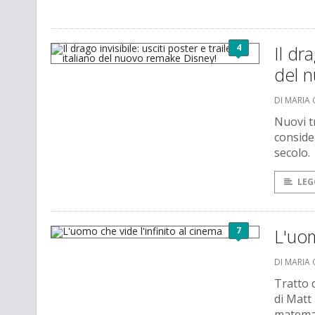
4
Il dra
del 
DI MARIA 
Nuovi t
conside
secolo.
LEG
7
L'uom
DI MARIA 
Tratto d
di Matt
matemat