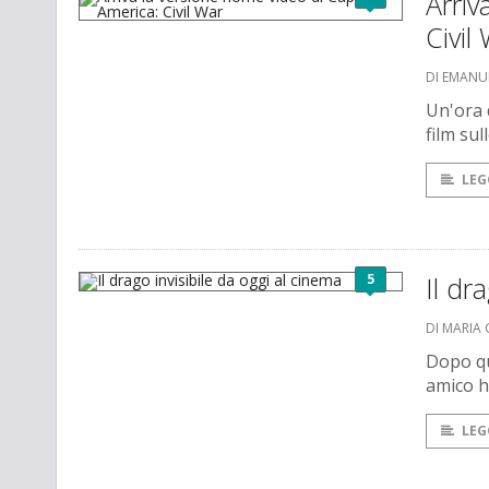
Arriv
Civil
DI EMANU
Un'ora d
film su
LEG
5
Il dr
DI MARIA 
Dopo qu
amico h
LEG