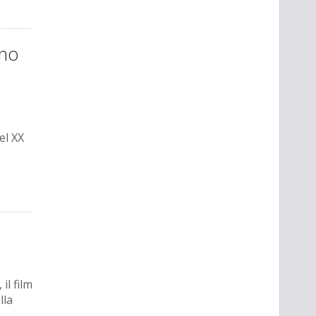
ano
el XX
il film
lla