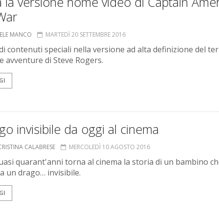
a la versione home video di Captain Amer
 War
ELE MANCO
MARTEDÌ 20 SETTEMBRE 2016
i contenuti speciali nella versione ad alta definizione del te
lle avventure di Steve Rogers.
GI
ago invisibile da oggi al cinema
CRISTINA CALABRESE
MERCOLEDÌ 10 AGOSTO 2016
asi quarant'anni torna al cinema la storia di un bambino ch
a un drago… invisibile.
GI