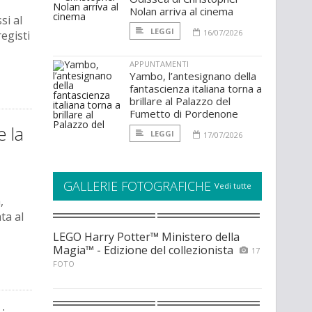
Nolan arriva al cinema
si al
LEGGI
16/07/2026
egisti
APPUNTAMENTI
Yambo, l’antesignano della
fantascienza italiana torna a
brillare al Palazzo del
Fumetto di Pordenone
e la
LEGGI
17/07/2026
GALLERIE FOTOGRAFICHE
Vedi tutte
,
ta al
LEGO Harry Potter™ Ministero della
Magia™ - Edizione del collezionista
17
FOTO