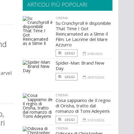
ARTICOLI PIÙ POPOLARI
CINEMA
Su Crunchyroll è disponibile
That Time I Got
Reincarnated as a Slime Il
Film: Le Lacrime del Mare
nd
Azzurro
LEGGI
3/08/2026
Spider-Man: Brand New
Day
Marvel
LEGGI
29/07/2026
CINEMA
Cosa sappiamo de Il regno
di Orisha, tratto dal
romanzo di Tomi Adeyemi
o,
LEGGI
ri
31/07/2026
CINEMA
Odissea di Christopher