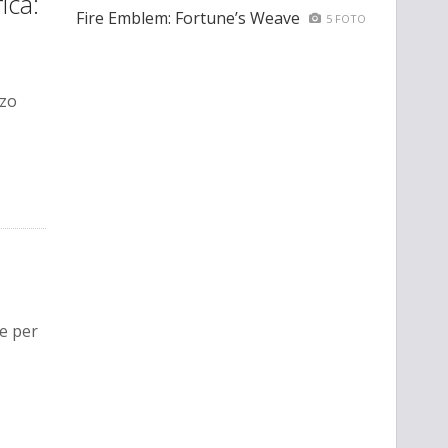
ica:
Fire Emblem: Fortune’s Weave
5 FOTO
rzo
e per