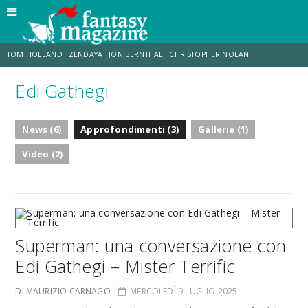
TOM HOLLAND
ZENDAYA
JON BERNTHAL
CHRISTOPHER NOLAN
Edi Gathegi
STRANIMONDI
LUCCA COMICS & GAMES
ODISSEA
MARK RUFFALO
News (6)
Approfondimenti (3)
Gallerie (1)
JACOB BATALON
ERIK SOMMERS
Video (2)
Superman: una conversazione con
Edi Gathegi – Mister Terrific
DI MAURIZIO CARNAGO
MERCOLEDÌ 9 LUGLIO 2025