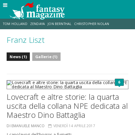
TOM HOLLAND
ZENDAYA
JON BERNTHAL
CHRISTOPHER NOLAN
Franz Liszt
STRANIMONDI
LUCCA COMICS & GAMES
ODISSEA
MARK RUFFALO
News (1)
Gallerie (1)
JACOB BATALON
ERIK SOMMERS
6
Lovecraft e altre storie: la quarta
uscita della collana NPE dedicata al
Maestro Dino Battaglia
DI EMANUELE MANCO
VENERDÌ 14 APRILE 2017
I capolavori dell'horror a fumetti.