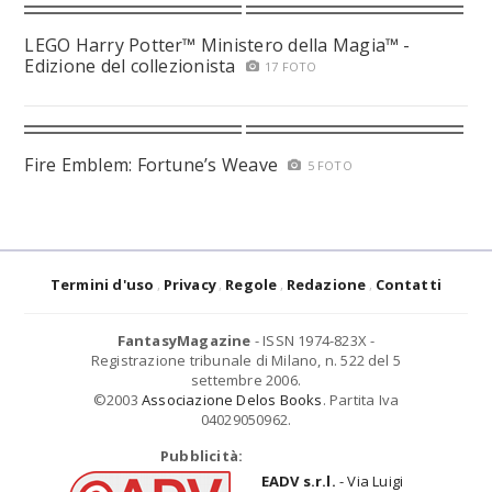
LEGO Harry Potter™ Ministero della Magia™ -
Edizione del collezionista
17 FOTO
Fire Emblem: Fortune’s Weave
5 FOTO
Termini d'uso
Privacy
Regole
Redazione
Contatti
FantasyMagazine
- ISSN 1974-823X -
Registrazione tribunale di Milano, n. 522 del 5
settembre 2006.
©2003
Associazione Delos Books
. Partita Iva
04029050962.
Pubblicità:
EADV s.r.l.
- Via Luigi