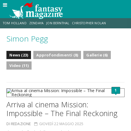
TOM HOLLAND
ZENDAYA
JON BERNTHAL
CHRISTOPHER NOLAN
Simon Pegg
STRANIMONDI
LUCCA COMICS & GAMES
ODISSEA
CHRIS MCKENNA
News (23)
Approfondimenti (8)
Gallerie (6)
DESTIN DANIEL CRETTON
ERIK SOMMERS
Video (11)
1
Arriva al cinema Mission:
Impossible – The Final Reckoning
DI REDAZIONE
GIOVEDÌ 22 MAGGIO 2025