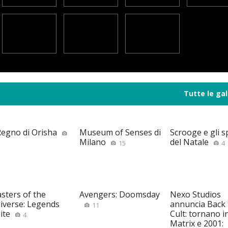
Tutte le gal
 Regno di Orisha
Museum of Senses di
Scrooge e gli sp
Milano
del Natale
15
4
sters of the
Avengers: Doomsday
Nexo Studios
iverse: Legends
annuncia Back 
11
ite
Cult: tornano i
4
Matrix e 2001: