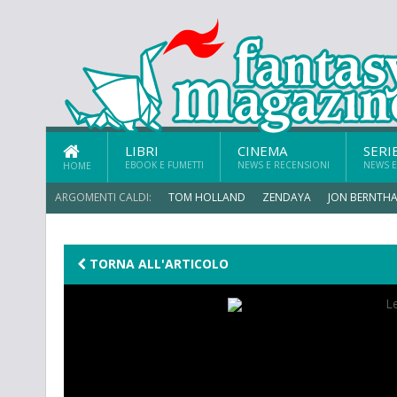
LIBRI
CINEMA
SERI
EBOOK E FUMETTI
NEWS E RECENSIONI
NEWS E
HOME
ARGOMENTI CALDI:
TOM HOLLAND
ZENDAYA
JON BERNTHA
TRAMELL TILLMAN
TORNA ALL'ARTICOLO