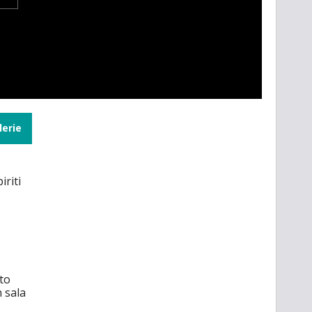
lerie
iriti
to
n sala