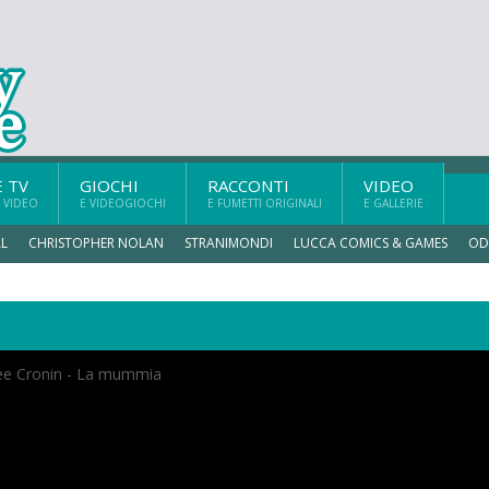
E TV
GIOCHI
RACCONTI
VIDEO
 VIDEO
E VIDEOGIOCHI
E FUMETTI ORIGINALI
E GALLERIE
L
CHRISTOPHER NOLAN
STRANIMONDI
LUCCA COMICS & GAMES
OD