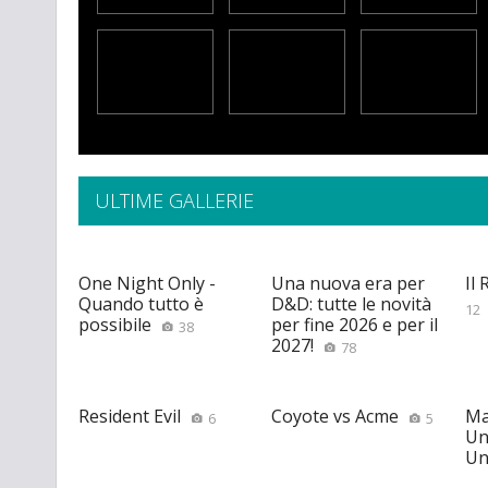
ULTIME GALLERIE
One Night Only -
Una nuova era per
Il
Quando tutto è
D&D: tutte le novità
12
possibile
per fine 2026 e per il
38
2027!
78
Resident Evil
Coyote vs Acme
Ma
6
5
Un
Un