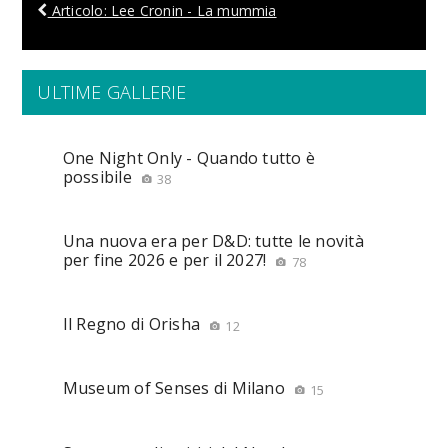
Articolo: Lee Cronin - La mummia
ULTIME GALLERIE
One Night Only - Quando tutto è
possibile
38
Una nuova era per D&D: tutte le novità
per fine 2026 e per il 2027!
78
Il Regno di Orisha
12
Museum of Senses di Milano
15