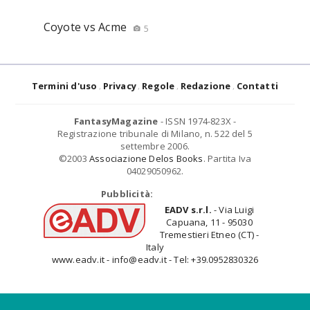
Coyote vs Acme
5
Termini d'uso
Privacy
Regole
Redazione
Contatti
FantasyMagazine
- ISSN 1974-823X -
Registrazione tribunale di Milano, n. 522 del 5
settembre 2006.
©2003
Associazione Delos Books
. Partita Iva
04029050962.
Pubblicità:
EADV s.r.l.
- Via Luigi
Capuana, 11 - 95030
Tremestieri Etneo (CT) -
Italy
www.eadv.it - info@eadv.it - Tel: +39.0952830326