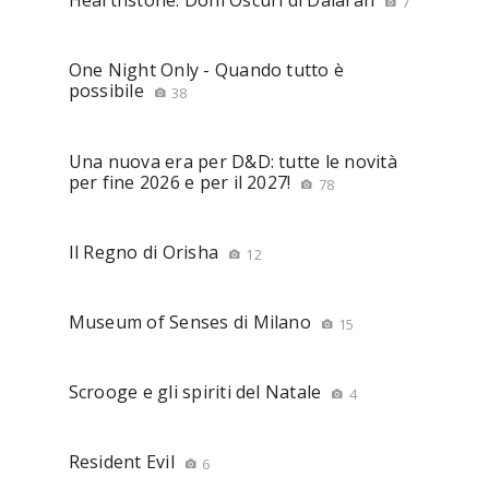
Hearthstone: Doni Oscuri di Dalaran
7
One Night Only - Quando tutto è
possibile
38
Una nuova era per D&D: tutte le novità
per fine 2026 e per il 2027!
78
Il Regno di Orisha
12
Museum of Senses di Milano
15
Scrooge e gli spiriti del Natale
4
Resident Evil
6