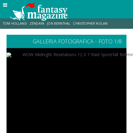
TOM HOLLAND
ZENDAYA
JON BERNTHAL
CHRISTOPHER NOLAN
GALLERIA FOTOGRAFICA - FOTO 1/8
STRANIMONDI
LUCCA COMICS & GAMES
ODISSEA
CHRIS MCKENNA
DESTIN DANIEL CRETTON
ERIK SOMMERS