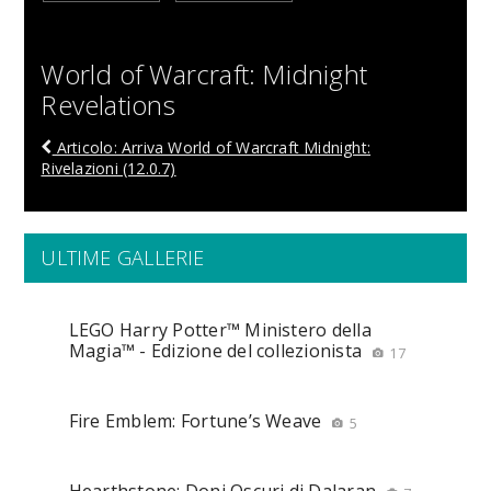
World of Warcraft: Midnight
Revelations
Articolo: Arriva World of Warcraft Midnight:
Rivelazioni (12.0.7)
ULTIME GALLERIE
LEGO Harry Potter™ Ministero della
Magia™ - Edizione del collezionista
17
Fire Emblem: Fortune’s Weave
5