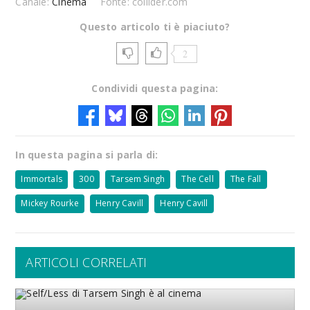
Canale:
Cinema
Fonte: collider.com
Questo articolo ti è piaciuto?
2
Condividi questa pagina:
In questa pagina si parla di:
Immortals
300
Tarsem Singh
The Cell
The Fall
Mickey Rourke
Henry Cavill
Henry Cavill
ARTICOLI CORRELATI