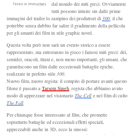
dal mondo dei miti greci. Ovviamente
Teseo in Immortals
tutti possono intuire sin dalle prime
immagini del trailer lo zampino dei produttori di
300
, il che
potrebbe senza dubbio far salire il gradimento della pellicola
per gli amanti dei film in stile graphic novel.
Questa volta però non sarà un evento storico a essere
rappresentato, ma entreranno in gioco i famosi miti greci: déi,
semidei, oracoli, titani e, non meno importanti, gli umani, che
garantiscono un film dalle eccezionali battaglie epiche,
realizzate in perfetto stile
300
.
Nuovo film, nuovo regista: il compito di portare avanti questo
filone è passato a
Tarsem Singh
, regista che abbiamo avuto
modo di apprezzare nel visionario
The Cell
e nel film di culto
The Fall
.
Per chiunque fosse interessato al film, che promette
soprattutto battaglie ed eccezionali effetti speciali,
apprezzabili anche in 3D, ecco la sinossi: