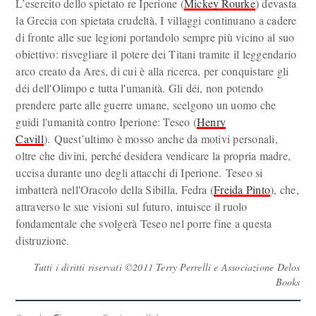
L’esercito dello spietato re Iperione (
Mickey Rourke
) devasta
la Grecia con spietata crudeltà. I villaggi continuano a cadere
di fronte alle sue legioni portandolo sempre più vicino al suo
obiettivo: risvegliare il potere dei Titani tramite il leggendario
arco creato da Ares, di cui è alla ricerca, per conquistare gli
déi dell'Olimpo e tutta l'umanità. Gli déi, non potendo
prendere parte alle guerre umane, scelgono un uomo che
guidi l'umanità contro Iperione: Teseo (
Henry
Cavill
). Quest’ultimo è mosso anche da motivi personali,
oltre che divini, perché desidera vendicare la propria madre,
uccisa durante uno degli attacchi di Iperione. Teseo si
imbatterà nell'Oracolo della Sibilla, Fedra (
Freida Pinto
), che,
attraverso le sue visioni sul futuro, intuisce il ruolo
fondamentale che svolgerà Teseo nel porre fine a questa
distruzione.
Tutti i diritti riservati ©2011 Terry Perrelli e Associazione Delos
Books