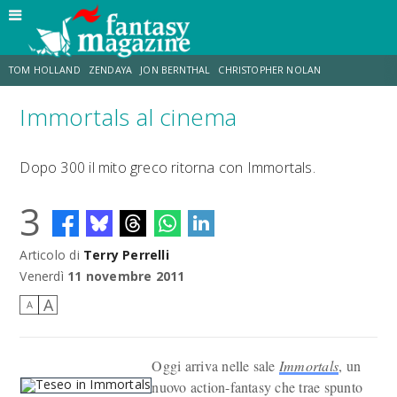
TOM HOLLAND
ZENDAYA
JON BERNTHAL
CHRISTOPHER NOLAN
Immortals al cinema
STRANIMONDI
LUCCA COMICS & GAMES
ODISSEA
JACOB BATALON
Dopo 300 il mito greco ritorna con Immortals.
SPIDER-MAN: BRAND NEW DAY
MICHAEL MANDO
3
Articolo di
Terry Perrelli
Venerdì
11 novembre 2011
A
A
Oggi arriva nelle sale
Immortals
, un
nuovo action-fantasy che trae spunto