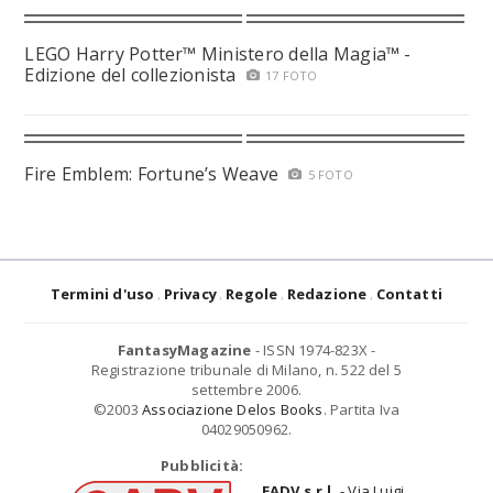
LEGO Harry Potter™ Ministero della Magia™ -
Edizione del collezionista
17 FOTO
Fire Emblem: Fortune’s Weave
5 FOTO
Termini d'uso
Privacy
Regole
Redazione
Contatti
FantasyMagazine
- ISSN 1974-823X -
Registrazione tribunale di Milano, n. 522 del 5
settembre 2006.
©2003
Associazione Delos Books
. Partita Iva
04029050962.
Pubblicità:
EADV s.r.l.
- Via Luigi