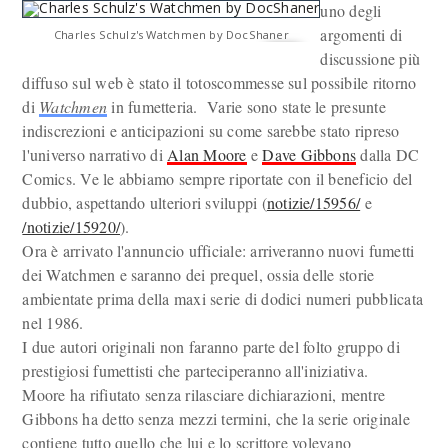
uno degli
argomenti di
Charles Schulz's Watchmen by DocShaner
discussione più
diffuso sul web è stato il totoscommesse sul possibile ritorno
di
Watchmen
in fumetteria. Varie sono state le presunte
indiscrezioni e anticipazioni su come sarebbe stato ripreso
l'universo narrativo di
Alan Moore
e
Dave Gibbons
dalla DC
Comics. Ve le abbiamo sempre riportate con il beneficio del
dubbio, aspettando ulteriori sviluppi (
notizie/15956/
e
/notizie/15920/
).
Ora è arrivato l'annuncio ufficiale: arriveranno nuovi fumetti
dei Watchmen e saranno dei prequel, ossia delle storie
ambientate prima della maxi serie di dodici numeri pubblicata
nel 1986.
I due autori originali non faranno parte del folto gruppo di
prestigiosi fumettisti che parteciperanno all'iniziativa.
Moore ha rifiutato senza rilasciare dichiarazioni, mentre
Gibbons ha detto senza mezzi termini, che la serie originale
contiene tutto quello che lui e lo scrittore volevano