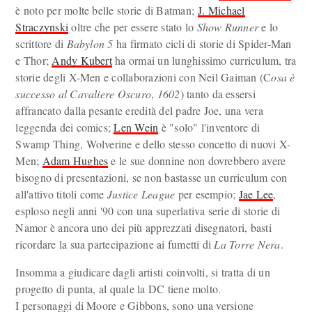
è noto per molte belle storie di Batman;
J. Michael
Straczynski
oltre che per essere stato lo
Show Runner
e lo
scrittore di
Babylon 5
ha firmato cicli di storie di Spider-Man
e Thor;
Andy Kubert
ha ormai un lunghissimo curriculum, tra
storie degli X-Men e collaborazioni con Neil Gaiman (C
osa è
successo al Cavaliere Oscuro
,
1602
) tanto da essersi
affrancato dalla pesante eredità del padre Joe, una vera
leggenda dei comics;
Len Wein
è "solo" l'inventore di
Swamp Thing, Wolverine e dello stesso concetto di nuovi X-
Men;
Adam Hughes
e le sue donnine non dovrebbero avere
bisogno di presentazioni, se non bastasse un curriculum con
all'attivo titoli come
Justice League
per esempio;
Jae Lee
,
esploso negli anni '90 con una superlativa serie di storie di
Namor è ancora uno dei più apprezzati disegnatori, basti
ricordare la sua partecipazione ai fumetti di
La Torre Nera
.
Insomma a giudicare dagli artisti coinvolti, si tratta di un
progetto di punta, al quale la DC tiene molto.
I personaggi di Moore e Gibbons, sono una versione