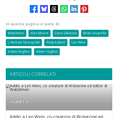
In questa pagina si parla di:
Watchmen
Alan Moore
Dave Gibbons
Brian Azzarello
J. Michael Straczynski
Andy Kubert
Len Wein
Adam Hughes
Adam Hughes
ARTICOLI CORRELATI
FUMETTI
Addio a Len Wein, co-creatore di Wolverine ed