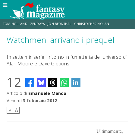
TOM HOLLAND
ZENDAYA
JON BERNTHAL
CHRISTOPHER NOLAN
Watchmen: arrivano i prequel
STRANIMONDI
LUCCA COMICS & GAMES
ODISSEA
MARK RUFFALO
In sette miniserie il ritorno in fumetteria dell'universo di
Alan Moore e Dave Gibbons.
JACOB BATALON
ERIK SOMMERS
12
Articolo di
Emanuele Manco
Venerdì
3 febbraio 2012
A
A
Ultimamente,