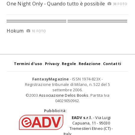
One Night Only - Quando tutto è possibile
38 FOTO
Hokum
10 FOTO
Termini d'uso
Privacy
Regole
Redazione
Contatti
FantasyMagazine
- ISSN 1974-823X -
Registrazione tribunale di Milano, n. 522 del 5
settembre 2006.
©2003
Associazione Delos Books
. Partita Iva
04029050962.
Pubblicità:
EADV s.r.l.
- Via Luigi
Capuana, 11 - 95030
Tremestieri Etneo (CT) -
Italy