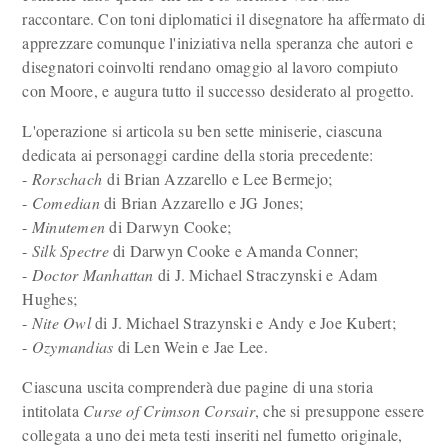
raccontare. Con toni diplomatici il disegnatore ha affermato di
apprezzare comunque l'iniziativa nella speranza che autori e
disegnatori coinvolti rendano omaggio al lavoro compiuto
con Moore, e augura tutto il successo desiderato al progetto.
L'operazione si articola su ben sette miniserie, ciascuna
dedicata ai personaggi cardine della storia precedente:
-
Rorschach
di Brian Azzarello e Lee Bermejo;
-
Comedian
di Brian Azzarello e JG Jones;
-
Minutemen
di Darwyn Cooke;
-
Silk Spectre
di Darwyn Cooke e Amanda Conner;
-
Doctor Manhattan
di J. Michael Straczynski e Adam
Hughes;
-
Nite Owl
di J. Michael Strazynski e Andy e Joe Kubert;
-
Ozymandias
di Len Wein e Jae Lee.
Ciascuna uscita comprenderà due pagine di una storia
intitolata
Curse of Crimson Corsair
, che si presuppone essere
collegata a uno dei meta testi inseriti nel fumetto originale,