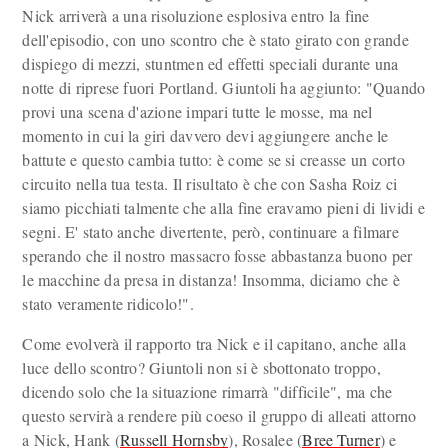
Nick arriverà a una risoluzione esplosiva entro la fine
dell'episodio, con uno scontro che è stato girato con grande
dispiego di mezzi, stuntmen ed effetti speciali durante una
notte di riprese fuori Portland. Giuntoli ha aggiunto: "Quando
provi una scena d'azione impari tutte le mosse, ma nel
momento in cui la giri davvero devi aggiungere anche le
battute e questo cambia tutto: è come se si creasse un corto
circuito nella tua testa. Il risultato è che con Sasha Roiz ci
siamo picchiati talmente che alla fine eravamo pieni di lividi e
segni. E' stato anche divertente, però, continuare a filmare
sperando che il nostro massacro fosse abbastanza buono per
le macchine da presa in distanza! Insomma, diciamo che è
stato veramente ridicolo!".
Come evolverà il rapporto tra Nick e il capitano, anche alla
luce dello scontro? Giuntoli non si è sbottonato troppo,
dicendo solo che la situazione rimarrà "difficile", ma che
questo servirà a rendere più coeso il gruppo di alleati attorno
a Nick, Hank (
Russell Hornsby
), Rosalee (
Bree Turner
) e