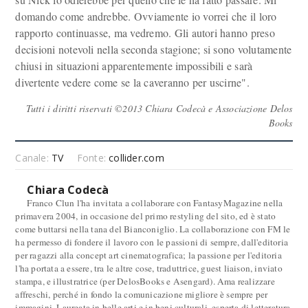
domando come andrebbe. Ovviamente io vorrei che il loro
rapporto continuasse, ma vedremo. Gli autori hanno preso
decisioni notevoli nella seconda stagione; si sono volutamente
chiusi in situazioni apparentemente impossibili e sarà
divertente vedere come se la caveranno per uscirne".
Tutti i diritti riservati ©2013 Chiara Codecà e Associazione Delos
Books
Canale:
TV
Fonte:
collider.com
Chiara Codecà
Franco Clun l'ha invitata a collaborare con FantasyMagazine nella
primavera 2004, in occasione del primo restyling del sito, ed è stato
come buttarsi nella tana del Bianconiglio. La collaborazione con FM le
ha permesso di fondere il lavoro con le passioni di sempre, dall'editoria
per ragazzi alla concept art cinematografica; la passione per l'editoria
l'ha portata a essere, tra le altre cose, traduttrice, guest liaison, inviato
stampa, e illustratrice (per DelosBooks e Asengard). Ama realizzare
affreschi, perché in fondo la comunicazione migliore è sempre per
immagini. Laureata in belle arti e in beni culturali, esperta di letteratura