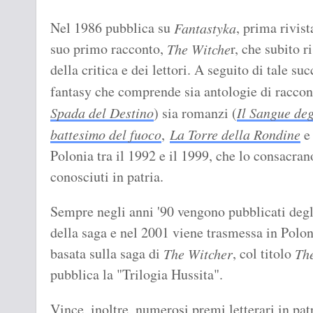
Nel 1986 pubblica su
, prima rivist
Fantastyka
suo primo racconto,
r, che subito 
The Witche
della critica e dei lettori. A seguito di tale su
fantasy che comprende sia antologie di raccont
Spada del Destino
) sia romanzi (
Il Sangue degl
battesimo del fuoco
,
La Torre della Rondin
e
Polonia tra il 1992 e il 1999, che lo consacra
conosciuti in patria.
Sempre negli anni '90 vengono pubblicati degli 
della saga e nel 2001 viene trasmessa in Poloni
basata sulla saga di
, col titolo
The Witcher
Th
pubblica la "Trilogia Hussita".
Vince, inoltre, numerosi premi letterari in pat