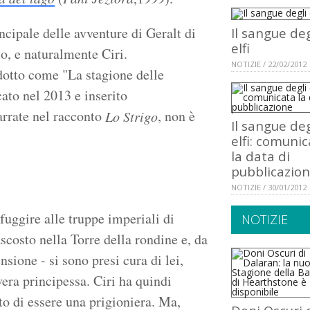
ncipale delle avventure di Geralt di
Il sangue deg
elfi
o, e naturalmente Ciri.
NOTIZIE / 22/02/2012
adotto come "La stagione delle
cato nel 2013 e inserito
rrate nel racconto
, non è
Lo Strigo
Il sangue deg
elfi: comuni
la data di
pubblicazio
NOTIZIE / 30/01/2012
fuggire alle truppe imperiali di
NOTIZIE
scosto nella Torre della rondine e, da
nsione - si sono presi cura di lei,
era principessa. Ciri ha quindi
to di essere una prigioniera. Ma,