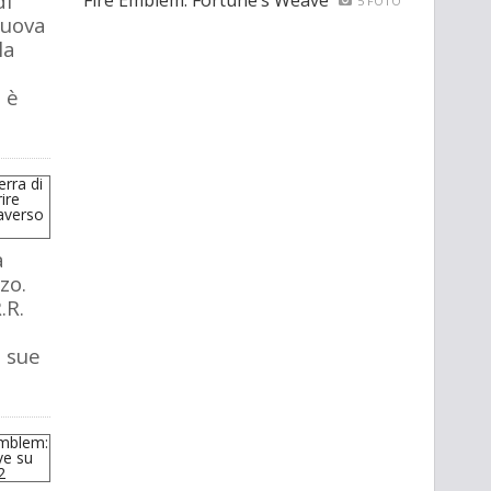
di
Fire Emblem: Fortune’s Weave
5 FOTO
nuova
la
 è
a
zo.
.R.
e sue