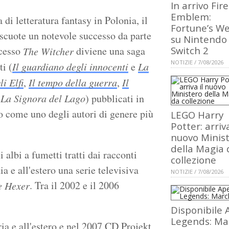
In arrivo Fire
Emblem:
a di letteratura fantasy in Polonia, il
Fortune’s W
riscuote un notevole successo da parte
su Nintendo
ccesso
diviene una saga
Switch 2
The Witcher
NOTIZIE / 7/08/2026
i (
Il guardiano degli innocenti
e
La
i Elfi
,
Il tempo della guerra
,
Il
e
La Signora del Lago
) pubblicati in
no come uno degli autori di genere più
LEGO Harry
Potter: arriva
nuovo Minis
della Magia 
albi a fumetti tratti dai racconti
collezione
a e all'estero una serie televisiva
NOTIZIE / 7/08/2026
. Tra il 2002 e il 2006
e Hexer
Disponibile 
Legends: Ma
ria e all'estero e nel 2007 CD Projekt