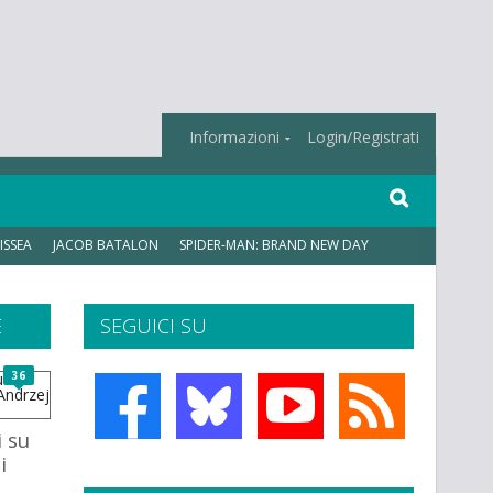
Informazioni
Login/Registrati
ISSEA
JACOB BATALON
SPIDER-MAN: BRAND NEW DAY
E
SEGUICI SU
36
i su
i