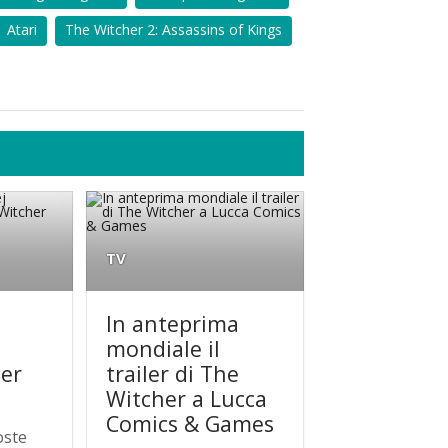
Atari
The Witcher 2: Assassins of Kings
TV
n
In anteprima
mondiale il
er
trailer di The
r
Witcher a Lucca
Comics & Games
oste