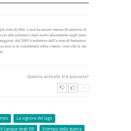
gni sorta di libri e non ha ancora smesso.Si interessa di
ccio alla scrittura è stato molto discontinuo negli anni,
ggiori: dal 2005 è redattrice dell’e-zine di fantastico
e non sa se considerarsi edita o meno, visto che le sue
ie.
Questo articolo ti è piaciuto?
5
ames
La signora del lago
Il Sangue degli Elfi
Il tempo della guerra