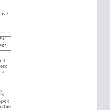
eave
 il
tero
da
Apex
rchio