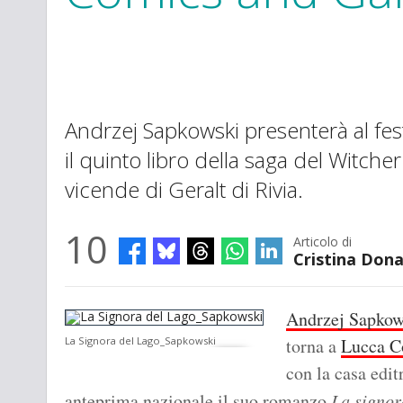
Andrzej Sapkowski presenterà al fest
il quinto libro della saga del Witche
vicende di Geralt di Rivia.
10
Articolo di
Cristina Dona
Andrzej Sapkow
La Signora del Lago_Sapkowski
torna a
Lucca C
con la casa edit
anteprima nazionale il suo romanzo
La signor