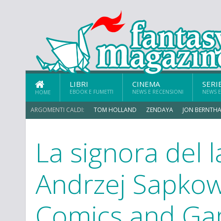
LIBRI
CINEMA
SERI
EBOOK E FUMETTI
NEWS E RECENSIONI
NEWS E
HOME
ARGOMENTI CALDI:
TOM HOLLAND
ZENDAYA
JON BERNTHA
La signora del l
MICHAEL MANDO
Andrzej Sapkow
Comics and Ga