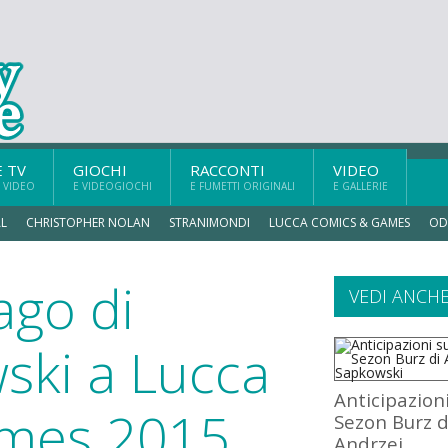
E TV
GIOCHI
RACCONTI
VIDEO
 VIDEO
E VIDEOGIOCHI
E FUMETTI ORIGINALI
E GALLERIE
L
CHRISTOPHER NOLAN
STRANIMONDI
LUCCA COMICS & GAMES
OD
ago di
VEDI ANCH
ski a Lucca
Anticipazion
mes 2015
Sezon Burz d
Andrzej