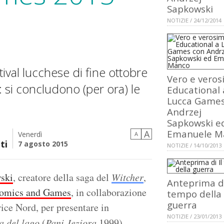
Sapkowski
NOTIZIE / 24/12/2014
ival lucchese di fine ottobre
Vero e veros
r: si concludono (per ora) le
Educational 
Lucca Games
Andrzej
Sapkowski e
Emanuele M
A
Venerdì
A
ti
7 agosto 2015
NOTIZIE / 14/10/2013
ski
, creatore della saga del
Witcher
,
Anteprima di
omics and Games
, in collaborazione
tempo della
guerra
rice Nord, per presentare in
NOTIZIE / 23/01/2013
a del lago
(
Pani Jeziora
,1999).