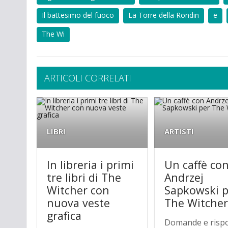
Il battesimo del fuoco
La Torre della Rondin
e
The Wi
ARTICOLI CORRELATI
LIBRI
ARTISTI
In libreria i primi
Un caffè co
tre libri di The
Andrzej
Witcher con
Sapkowski p
nuova veste
The Witche
grafica
Domande e risp