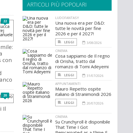
ARTICOLI PIÙ POPOLARI
LUDOFANTASY
22
Una nuova era per D&D:
tutte le novità per fine
2026 e per il 2027!
LEGGI
3/08/2026
imile:
CINEMA
a
Cosa sappiamo de Il regno
 con
di Orisha, tratto dal
romanzo di Tomi Adeyemi
d
LEGGI
31/07/2026
anco
APPUNTAMENTI
Mauro Repetto ospite
italiano di Stranimondi 2026
20
LEGGI
20/07/2026
 Il
CINEMA
Su Crunchyroll è disponibile
That Time I Got
Reincarnated as a Slime Il