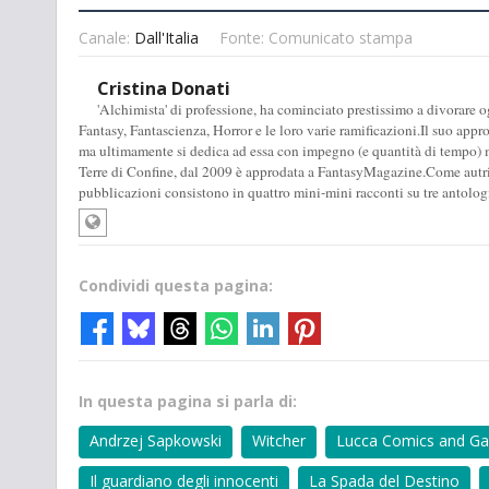
Canale:
Dall'Italia
Fonte: Comunicato stampa
Cristina Donati
'Alchimista' di professione, ha cominciato prestissimo a divorare o
Fantasy, Fantascienza, Horror e le loro varie ramificazioni.Il suo appro
ma ultimamente si dedica ad essa con impegno (e quantità di tempo) ma
Terre di Confine, dal 2009 è approdata a FantasyMagazine.Come autric
pubblicazioni consistono in quattro mini-mini racconti su tre antolog
Condividi questa pagina:
In questa pagina si parla di:
Andrzej Sapkowski
Witcher
Lucca Comics and G
Il guardiano degli innocenti
La Spada del Destino