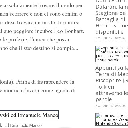
Doni Oscuri 
ole assolutamente trovare il modo per
Dalaran: la 
Stagione del
non scorrere e non ci sono confini o
Battaglia di
iri deve trovare un modo di riunirsi
Hearthstone
del suo peggiore incubo: Leo Bonhart.
disponibile
 le profezie, l'unica che possa
NOTIZIE / 7/08/2026
empo che il suo destino si compia...
Appunti sull
Terra di Mez
Riscoprire J.R
onia). Prima di intraprendere la
Tolkien
i economia e lavora come agente di
attraverso l
parole
NOTIZIE / 7/08/2026
ski ed Emanuele Manco