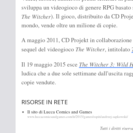
sviluppa un videogioco di genere RPG basato su
). Il gioco, distribuito da CD Proj
The Witcher
mondo, vende oltre un milione di copie.
A maggio 2011, CD Projekt in collaborazione
sequel del videogioco
The Witcher
, intitolato
Il 19 maggio 2015 esce
The Witcher 3: Wild 
ludica che a due sole settimane dall'uscita rag
copie vendute.
RISORSE IN RETE
Il sito di Lucca Comics and Games
www.luccacomicsandgames.com/it/2015/games/ospiti/andrzej-sapkowski/
Tutti i diritti ris