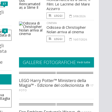
Film: Le Lacrime del Mare
37
Azzurro
li
LEGGI
3/08/2026
CINEMA
Odissea di Christopher
6
Nolan arriva al cinema
LEGGI
16/07/2026
li
cata
ne
GALLERIE FOTOGRAFICHE
Vedi tutte
LEGO Harry Potter™ Ministero della
Magia™ - Edizione del collezionista
17
FOTO