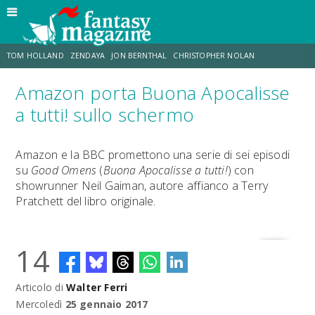
TOM HOLLAND
ZENDAYA
JON BERNTHAL
CHRISTOPHER NOLAN
Amazon porta Buona Apocalisse
STRANIMONDI
LUCCA COMICS & GAMES
ODISSEA
JACOB BATALON
a tutti! sullo schermo
SPIDER-MAN: BRAND NEW DAY
MICHAEL MANDO
Amazon e la BBC promettono una serie di sei episodi
su
Good Omens
(
Buona Apocalisse a tutti!
) con
showrunner Neil Gaiman, autore affianco a Terry
Pratchett del libro originale.
14
Articolo di
Walter Ferri
Mercoledì
25 gennaio 2017