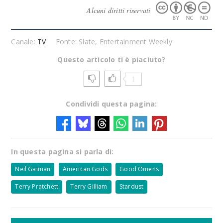
Alcuni diritti riservati
Canale:
TV
Fonte: Slate, Entertainment Weekly
Questo articolo ti è piaciuto?
1
Condividi questa pagina:
In questa pagina si parla di:
Neil Gaiman
American Gods
Good Omens
Terry Pratchett
Terry Gilliam
Stardust