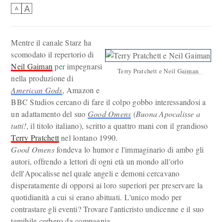
A
A
Mentre il canale Starz ha
scomodato il repertorio di
Neil Gaiman
per impegnarsi
Terry Pratchett e Neil Gaiman
nella produzione di
American Gods
, Amazon e
BBC Studios cercano di fare il colpo gobbo interessandosi a
un adattamento del suo
Good Omens
(
Buona Apocalisse a
tutti!
, il titolo italiano), scritto a quattro mani con il grandioso
Terry Pratchett
nel lontano 1990.
Good Omens
fondeva lo humor e l'immaginario di ambo gli
autori, offrendo a lettori di ogni età un mondo all'orlo
dell'Apocalisse nel quale angeli e demoni cercavano
disperatamente di opporsi ai loro superiori per preservare la
quotidianità a cui si erano abituati. L'unico modo per
contrastare gli eventi? Trovare l'anticristo undicenne e il suo
temibile cerbero da compagnia.