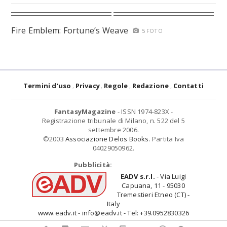
Fire Emblem: Fortune’s Weave
5 FOTO
Termini d'uso
Privacy
Regole
Redazione
Contatti
FantasyMagazine
- ISSN 1974-823X -
Registrazione tribunale di Milano, n. 522 del 5
settembre 2006.
©2003
Associazione Delos Books
. Partita Iva
04029050962.
Pubblicità:
EADV s.r.l.
- Via Luigi
Capuana, 11 - 95030
Tremestieri Etneo (CT) -
Italy
www.eadv.it - info@eadv.it - Tel: +39.0952830326