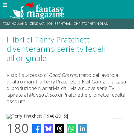
TOM HOLLAND
ZENDAYA
JON BERNTHAL
CHRISTOPHER NOLAN
I libri di Terry Pratchett
STRANIMONDI
LUCCA COMICS & GAMES
ODISSEA
CHRIS MCKENNA
diventeranno serie tv fedeli
all'originale
DESTIN DANIEL CRETTON
ERIK SOMMERS
Visto il successo di
Good Omens
, tratto dal lavoro a
quattro mani tra Terry Pratchett e Neil Gaiman, la casa
di produzione Narrativia dà il via a nuove serie TV
ispirate al
Mondo Disco
di Pratchett e promette fedeltà
assoluta.
180