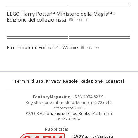
LEGO Harry Potter™ Ministero della Magia™ -
Edizione del collezionista
17 FOTO
Fire Emblem: Fortune’s Weave
5 FOTO
Termini d'uso
Privacy
Regole
Redazione
Contatti
FantasyMagazine
- ISSN 1974-823X -
Registrazione tribunale di Milano, n. 522 del 5
settembre 2006.
©2003
Associazione Delos Books
. Partita Iva
04029050962.
Pubblicità:
EADV s.r.l.
- Via Luigi