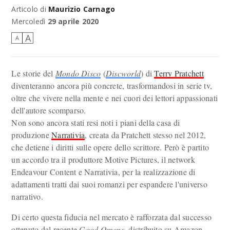
Articolo di
Maurizio Carnago
Terry Pratchett (1948-2015)
Mercoledì
29 aprile 2020
A
A
Le storie del
Mondo Disco
(
Discworld
) di
Terry Pratchett
diventeranno ancora più concrete, trasformandosi in serie tv,
oltre che vivere nella mente e nei cuori dei lettori appassionati
dell'autore scomparso.
Non sono ancora stati resi noti i piani della casa di
produzione
Narrativia
, creata da Pratchett stesso nel 2012,
che detiene i diritti sulle opere dello scrittore. Però è partito
un accordo tra il produttore Motive Pictures, il network
Endeavour Content e Narrativia, per la realizzazione di
adattamenti tratti dai suoi romanzi per espandere l'universo
narrativo.
Di certo questa fiducia nel mercato è rafforzata dal successo
ottenuto dal recente
Good Omens
, distribuito su Amazon