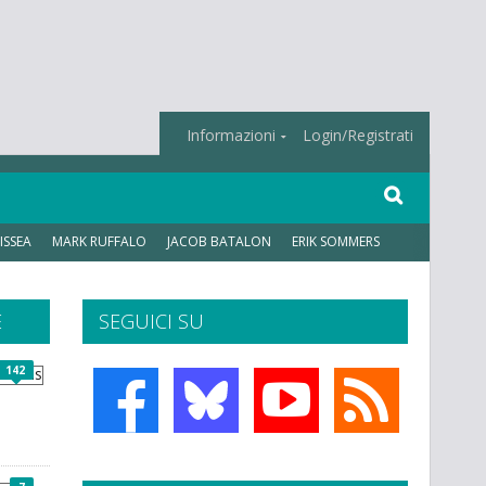
Informazioni
Login/Registrati
ISSEA
MARK RUFFALO
JACOB BATALON
ERIK SOMMERS
E
SEGUICI SU
142