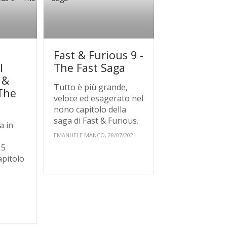
Fast & Furious 9 -
l
The Fast Saga
 &
Tutto è più grande,
 The
veloce ed esagerato nel
nono capitolo della
saga di Fast & Furious.
a in
EMANUELE MANCO, 28/07/2021
 5
apitolo