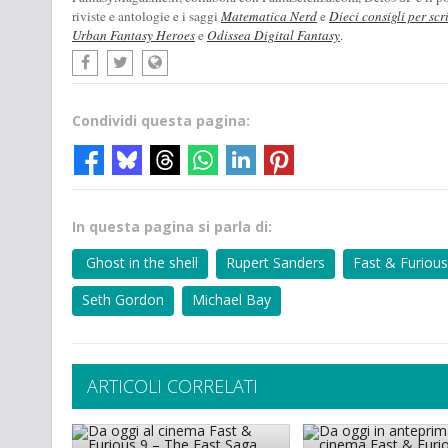
riviste e antologie e i saggi
Matematica Nerd
e
Dieci consigli per scr
Urban Fantasy Heroes
e
Odissea Digital Fantasy
.
Condividi questa pagina:
In questa pagina si parla di:
Ghost in the shell
Rupert Sanders
Fast & Furious
Seth Gordon
Michael Bay
ARTICOLI CORRELATI