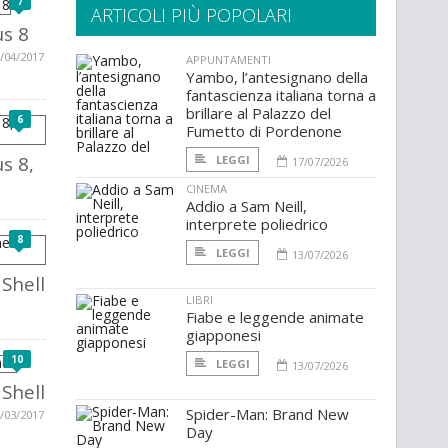
7
ARTICOLI PIÙ POPOLARI
us 8
/04/2017
APPUNTAMENTI
Yambo, l’antesignano della
fantascienza italiana torna a
brillare al Palazzo del
6
Fumetto di Pordenone
s 8,
LEGGI
17/07/2026
CINEMA
Addio a Sam Neill,
interprete poliedrico
8
LEGGI
13/07/2026
 Shell
LIBRI
Fiabe e leggende animate
giapponesi
10
LEGGI
13/07/2026
 Shell
Spider-Man: Brand New
/03/2017
Day