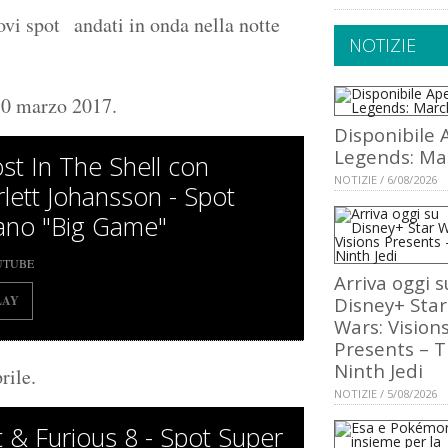
ovi spot andati in onda nella notte
NOTIZIE
 30 marzo 2017.
Disponibile 
Legends: Ma
st In The Shell con
NOTIZIE / 6/08/2026
rlett Johansson - Spot
liano "Big Game"
UTUBE
Arriva oggi s
LAY
Disney+ Star
Wars: Vision
Presents – 
Ninth Jedi
rile.
NOTIZIE / 5/08/2026
t & Furious 8 - Spot Super