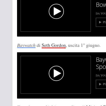
Bow
DA YO
P
Baywatch
di
Seth Gordon
, uscita 1° giugno.
Bay
Spo
DA YO
P