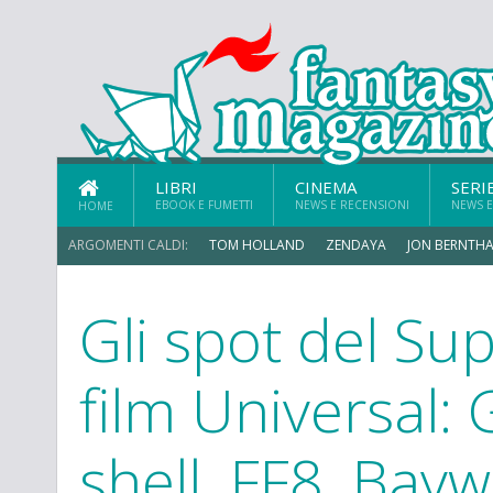
LIBRI
CINEMA
SERI
EBOOK E FUMETTI
NEWS E RECENSIONI
NEWS E
HOME
ARGOMENTI CALDI:
TOM HOLLAND
ZENDAYA
JON BERNTHA
Gli spot del Su
film Universal: 
shell, FF8, Bay