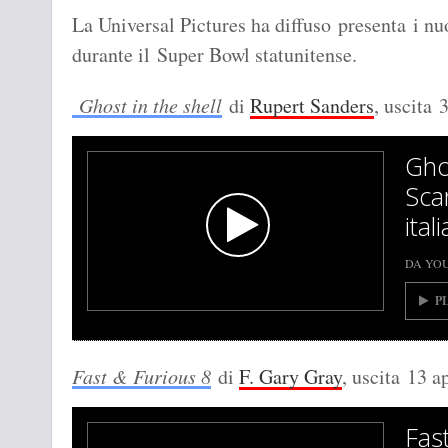
La Universal Pictures ha diffuso presenta i nu
durante il Super Bowl statunitense.
Ghost in the shell
di
Rupert Sanders
, uscita
Gho
Sca
ita
DA YO
P
Fast & Furious 8
di
F. Gary Gray
, uscita
13 ap
Fas