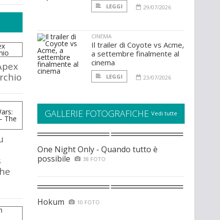
LEGGI
29/07/2026
CINEMA
Il trailer di Coyote vs Acme,
a settembre finalmente al
cinema
Apex
rchio
LEGGI
23/07/2026
GALLERIE FOTOGRAFICHE
Vedi tutte
u
One Night Only - Quando tutto è
possibile
s
38 FOTO
The
Hokum
10 FOTO