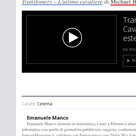
Transfomers – L'ultimo cavaliere
di
Michael B
Tra
Cava
est
DA YO
P
Canale:
Cinema
Emanuele Manco
Emanuele Manco, laureato in matematica, è nato a Palermo e attualm
informatico con quella di giornalista pubblicista, saggista, conferenzi
FantasyMagazine.it, collabora con Fantascienza.com, Delos SF e il pod