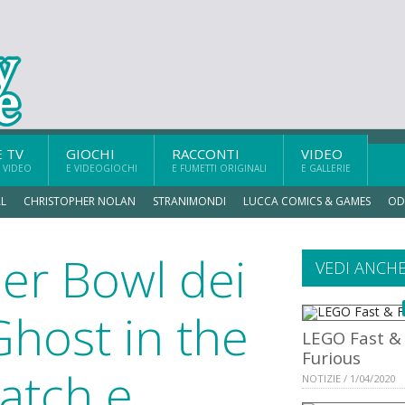
E TV
GIOCHI
RACCONTI
VIDEO
 VIDEO
E VIDEOGIOCHI
E FUMETTI ORIGINALI
E GALLERIE
L
CHRISTOPHER NOLAN
STRANIMONDI
LUCCA COMICS & GAMES
OD
per Bowl dei
VEDI ANCH
Ghost in the
LEGO Fast &
Furious
watch e
NOTIZIE / 1/04/2020