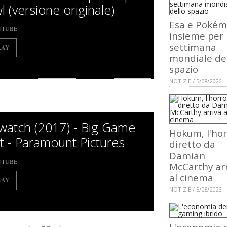
l (versione originale)
Esa e Poké
UTUBE
insieme per 
settimana
LAY
mondiale de
spazio
NOTIZIE / 5/08/2026
watch (2017) - Big Game
Hokum, l'hor
t - Paramount Pictures
diretto da
Damian
UTUBE
McCarthy ar
al cinema
LAY
NOTIZIE / 5/08/2026