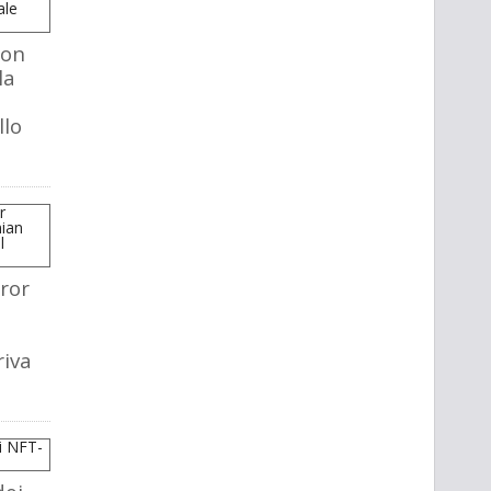
mon
la
llo
ror
riva