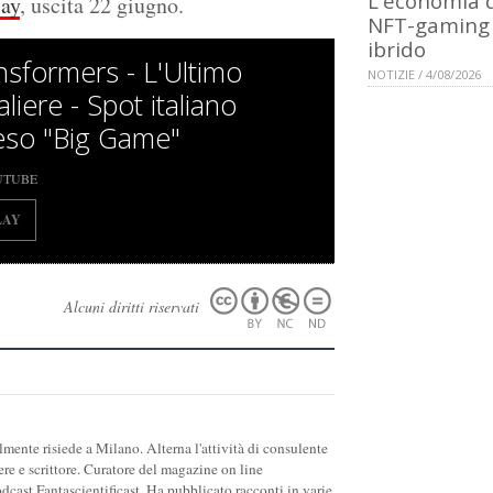
L'economia 
ay
, uscita 22 giugno.
NFT-gaming
ibrido
nsformers - L'Ultimo
NOTIZIE / 4/08/2026
liere - Spot italiano
eso "Big Game"
UTUBE
LAY
Alcuni diritti riservati
ente risiede a Milano. Alterna l'attività di consulente
ere e scrittore. Curatore del magazine on line
cast Fantascientificast. Ha pubblicato racconti in varie