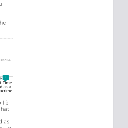
u
s
The
08/2026
1
ll è
That
d as
m: Le