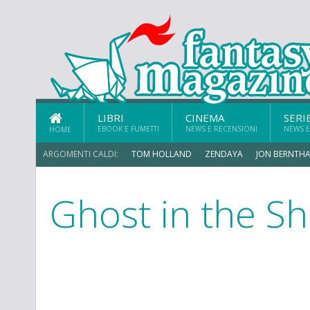
LIBRI
CINEMA
SERI
EBOOK E FUMETTI
NEWS E RECENSIONI
NEWS E
HOME
ARGOMENTI CALDI:
TOM HOLLAND
ZENDAYA
JON BERNTHA
Ghost in the Sh
MICHAEL MANDO