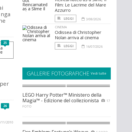
Film: Le Lacrime del Mare
ai
Azzurro
anga
LEGGI
the
3/08/2026
CINEMA
Odissea di Christopher
Nolan arriva al cinema
25
LEGGI
16/07/2026
GALLERIE FOTOGRAFICHE
Vedi tutte
 per
LEGO Harry Potter™ Ministero della
Magia™ - Edizione del collezionista
17
26
FOTO
/11/2010