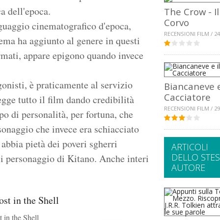
ca dell'epoca.
The Crow - Il
Corvo
guaggio cinematografico d'epoca,
RECENSIONI FILM / 24
nema ha aggiunto al genere in questi
formati, appare epigono quando invece
gonisti, è praticamente al servizio
Biancaneve e
Cacciatore
ge tutto il film dando credibilità
RECENSIONI FILM / 29
o di personalità, per fortuna, che
ersonaggio che invece era schiacciato
 abbia pietà dei poveri sgherri
ARTICOLI
DELLO STE
si personaggio di Kitano. Anche interi
AUTORE
 in the Shell