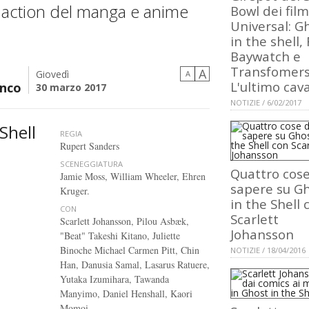
e action del manga e anime
Bowl dei film
Universal: G
in the shell, 
Baywatch e
Transfomers
A
Giovedì
A
L'ultimo cava
nco
30 marzo 2017
NOTIZIE / 6/02/2017
Shell
REGIA
Rupert Sanders
SCENEGGIATURA
Quattro cos
Jamie Moss, William Wheeler, Ehren
sapere su G
Kruger.
in the Shell 
CON
Scarlett
Scarlett Johansson, Pilou Asbæk,
Johansson
"Beat" Takeshi Kitano, Juliette
Binoche Michael Carmen Pitt, Chin
NOTIZIE / 18/04/2016
Han, Danusia Samal, Lasarus Ratuere,
Yutaka Izumihara, Tawanda
Manyimo, Daniel Henshall, Kaori
Momoi