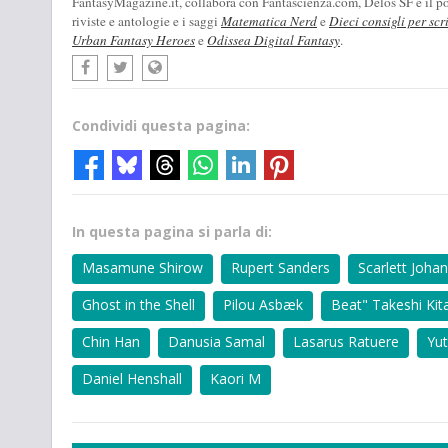
FantasyMagazine.it, collabora con Fantascienza.com, Delos SF e il pod
riviste e antologie e i saggi
Matematica Nerd
e
Dieci consigli per scr
Urban Fantasy Heroes
e
Odissea Digital Fantasy
.
Condividi questa pagina:
In questa pagina si parla di:
Masamune Shirow
Rupert Sanders
Scarlett Joha
Ghost in the Shell
Pilou Asbæk
Beat" Takeshi Kit
Chin Han
Danusia Samal
Lasarus Ratuere
Yut
Daniel Henshall
Kaori M