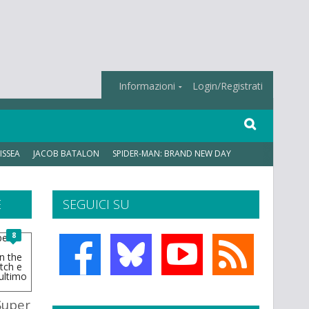
Informazioni
Login/Registrati
ISSEA
JACOB BATALON
SPIDER-MAN: BRAND NEW DAY
E
SEGUICI SU
8
 Super