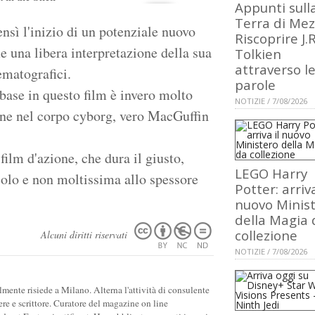
Appunti sull
Terra di Mez
nsì l'inizio di un potenziale nuovo
Riscoprire J.R
 una libera interpretazione della sua
Tolkien
attraverso l
nematografici.
parole
 base in questo film è invero molto
NOTIZIE / 7/08/2026
ane nel corpo cyborg, vero MacGuffin
ilm d'azione, che dura il giusto,
LEGO Harry
colo e non moltissima allo spessore
Potter: arriva
nuovo Minis
della Magia 
collezione
Alcuni diritti riservati
NOTIZIE / 7/08/2026
ente risiede a Milano. Alterna l'attività di consulente
ere e scrittore. Curatore del magazine on line