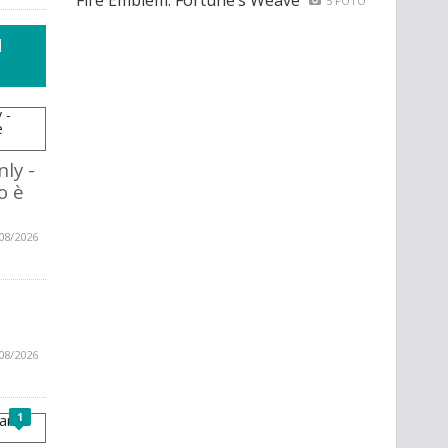
Fire Emblem: Fortune’s Weave
5 FOTO
I
ly -
o è
08/2026
08/2026
1