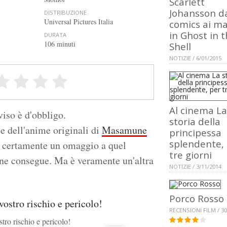
Scarlett
Johansson d
DISTRIBUZIONE
Universal Pictures Italia
comics ai m
in Ghost in 
DURATA
106 minuti
Shell
NOTIZIE / 6/01/2015
Al cinema La
viso è d'obbligo.
storia della
e dell'anime originali di
Masamune
principessa
splendente,
 certamente un omaggio a quel
tre giorni
 ne consegue. Ma è veramente un'altra
NOTIZIE / 3/11/2014
Porco Rosso
RECENSIONI FILM / 30
stro rischio e pericolo!