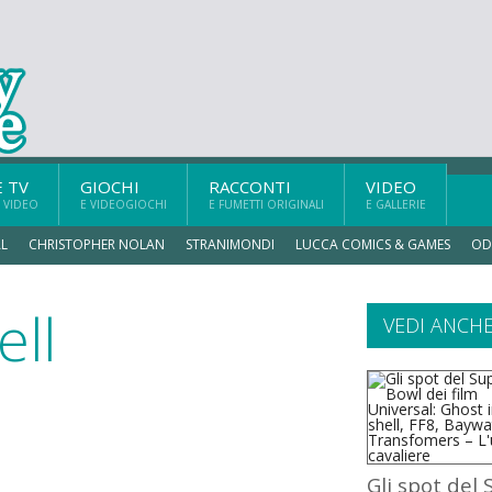
E TV
GIOCHI
RACCONTI
VIDEO
 VIDEO
E VIDEOGIOCHI
E FUMETTI ORIGINALI
E GALLERIE
L
CHRISTOPHER NOLAN
STRANIMONDI
LUCCA COMICS & GAMES
OD
ell
VEDI ANCH
Gli spot del