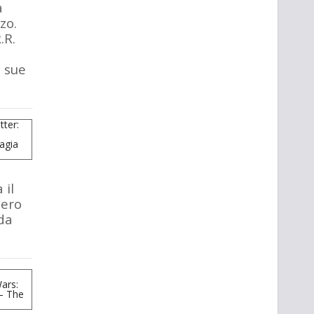
a
zo.
.R.
e sue
 il
tero
da