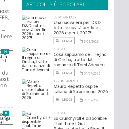
ARTICOLI PIÙ POPOLARI
host
FF8,
LUDOFANTASY
Una nuova era per D&D:
tutte le novità per fine
 –
2026 e per il 2027!
liere
LEGGI
3/08/2026
CINEMA
14
Cosa sappiamo de Il regno
di Orisha, tratto dal
romanzo di Tomi Adeyemi
e da
LEGGI
31/07/2026
host
APPUNTAMENTI
con
Mauro Repetto ospite
italiano di Stranimondi 2026
LEGGI
20/07/2026
CINEMA
8
Su Crunchyroll è disponibile
That Time I Got
Reincarnated as a Slime Il