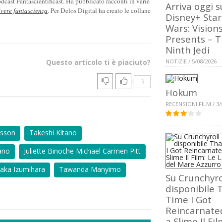
cast Fantascientificast. Ha pubblicato racconti in varie
Arriva oggi s
ivere fantascienza
. Per Delos Digital ha creato le collane
Disney+ Star
Wars: Vision
Presents – 
Ninth Jedi
Questo articolo ti è piaciuto?
NOTIZIE / 5/08/2026
3
Hokum
RECENSIONI FILM / 3/
nsson
Takeshi Kitano
ano
Juliette Binoche Michael Carmen Pitt
aka Izumihara
Tawanda Manyimo
Su Crunchyro
disponibile 
Time I Got
Reincarnate
a Slime Il Fil