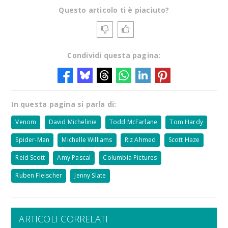
Questo articolo ti è piaciuto?
Condividi questa pagina:
In questa pagina si parla di:
Venom
David Michelinie
Todd McFarlane
Tom Hardy
Spider-Man
Michelle Williams
Riz Ahmed
Scott Haze
Reid Scott
Amy Pascal
Columbia Pictures
Ruben Fleischer
Jenny Slate
ARTICOLI CORRELATI