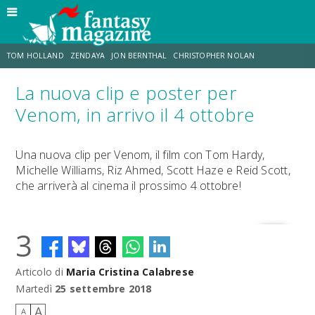
TOM HOLLAND
ZENDAYA
JON BERNTHAL
CHRISTOPHER NOLAN
La nuova clip e poster per
STRANIMONDI
LUCCA COMICS & GAMES
ODISSEA
CHRIS MCKENNA
Venom, in arrivo il 4 ottobre
DESTIN DANIEL CRETTON
ERIK SOMMERS
Una nuova clip per Venom, il film con Tom Hardy,
Michelle Williams, Riz Ahmed, Scott Haze e Reid Scott,
che arriverà al cinema il prossimo 4 ottobre!
3
Articolo di
Maria Cristina Calabrese
Martedì
25 settembre 2018
A
A