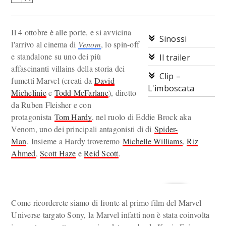
Il 4 ottobre è alle porte, e si avvicina
Sinossi
l'arrivo al cinema di
Venom
, lo spin-off
e standalone su uno dei più
Il trailer
affascinanti villains della storia dei
Clip –
fumetti Marvel (creati da
David
L'imboscata
Michelinie
e
Todd McFarlane
), diretto
da Ruben Fleisher e con
protagonista
Tom Hardy
, nel ruolo di Eddie Brock aka
Venom, uno dei principali antagonisti di di
Spider-
Man
. Insieme a Hardy troveremo
Michelle Williams
,
Riz
Ahmed
,
Scott Haze
e
Reid Scott
.
Come ricorderete siamo di fronte al primo film del Marvel
Universe targato Sony, la Marvel infatti non è stata coinvolta