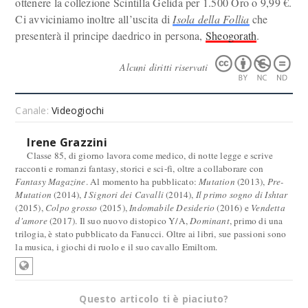
ottenere la collezione Scintilla Gelida per 1.500 Oro o 9,99 €.
Ci avviciniamo inoltre all’uscita di
Isola della Follia
che
presenterà il principe daedrico in persona,
Sheogorath
.
Alcuni diritti riservati
Canale:
Videogiochi
Irene Grazzini
Classe 85, di giorno lavora come medico, di notte legge e scrive
racconti e romanzi fantasy, storici e sci-fi, oltre a collaborare con
Fantasy Magazine
. Al momento ha pubblicato:
Mutation
(2013),
Pre-
Mutation
(2014),
I Signori dei Cavalli
(2014),
Il primo sogno di Ishtar
(2015),
Colpo grosso
(2015),
Indomabile Desiderio
(2016) e
Vendetta
d'amore
(2017). Il suo nuovo distopico Y/A,
Dominant
, primo di una
trilogia, è stato pubblicato da Fanucci. Oltre ai libri, sue passioni sono
la musica, i giochi di ruolo e il suo cavallo Emiltom.
Questo articolo ti è piaciuto?