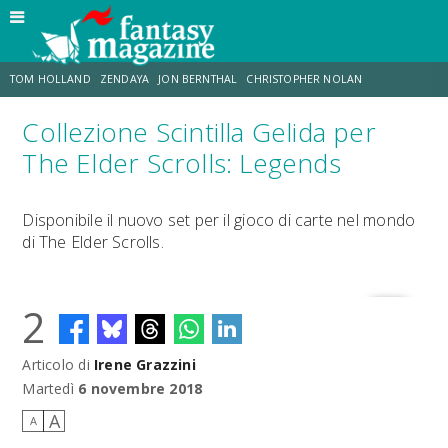
TOM HOLLAND
ZENDAYA
JON BERNTHAL
CHRISTOPHER NOLAN
Collezione Scintilla Gelida per
STRANIMONDI
LUCCA COMICS & GAMES
ODISSEA
TRAMELL TILLMAN
The Elder Scrolls: Legends
CHRIS MCKENNA
ERIK SOMMERS
Disponibile il nuovo set per il gioco di carte nel mondo
di The Elder Scrolls.
2
Articolo di
Irene Grazzini
Martedì
6 novembre 2018
A
A