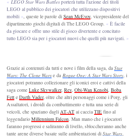
LEGO Star Wars Battles
porterà tutta l'azione dei titoli
LEGO al pubblico dei giocatori che utilizzano dispositivi
mobili
, queste le parole di
Sean McEvoy
, vicepresidente del
dipartimento giochi digitali di The LEGO Group.
È facile
da giocare e offre uno stile di gioco divertente e concitato
tutto LEGO sia per i giocatori nuovi che quelli più navigati.
Grazie ai contenuti da tutti e nove i film della saga, da
Star
Wars: The Clone Wars
e da
Rogue One: A Star Wars Story
, i
giocatori potranno collezionare gli iconici eroi e cattivi della
saga come
Luke Skywalker
,
Rey
,
Obi-Wan Kenobi
,
Boba
Fett
e
Darth Vader
, oltre che altri personaggi come i Porg, gli
Assaltatori, i droidi da combattimento e tutta una serie di
veicoli, che spaziano dagli
AT-AT
ai caccia
TIE
fino al
leggendario
Millennium Falcon
. Man mano che i giocatori
faranno progressi e saliranno di livello, sbloccheranno anche
tante arene diverse basate sulle ambientazioni di
Star Wars
,