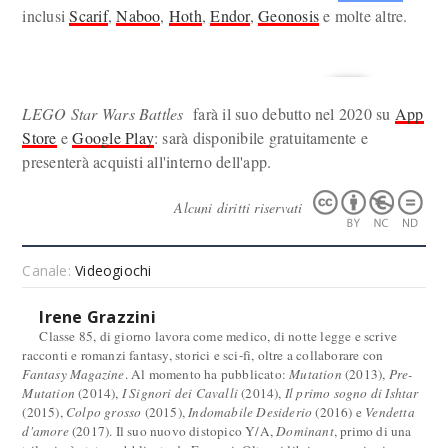
inclusi
Scarif
,
Naboo
,
Hoth
,
Endor
,
Geonosis
e molte altre.
LEGO Star Wars Battles
f
arà il suo debutto nel 2020 su
App
Store
e
Google Play
: sarà disponibile gratuitamente e
presenterà acquisti all'interno dell'app.
Alcuni diritti riservati
Canale:
Videogiochi
Irene Grazzini
Classe 85, di giorno lavora come medico, di notte legge e scrive
racconti e romanzi fantasy, storici e sci-fi, oltre a collaborare con
Fantasy Magazine
. Al momento ha pubblicato:
Mutation
(2013),
Pre-
Mutation
(2014),
I Signori dei Cavalli
(2014),
Il primo sogno di Ishtar
(2015),
Colpo grosso
(2015),
Indomabile Desiderio
(2016) e
Vendetta
d'amore
(2017). Il suo nuovo distopico Y/A,
Dominant
, primo di una