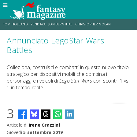
TOM HOLLAND
ZENDAYA
JON BERNTHAL
CHRISTOPHER NOLAN
Annunciato LegoStar Wars
STRANIMONDI
LUCCA COMICS & GAMES
ODISSEA
CHRIS MCKENNA
Battles
DESTIN DANIEL CRETTON
ERIK SOMMERS
Colleziona, costruisci e combatti in questo nuovo titolo
strategico per dispositivi mobili che combina i
personaggi e i veicoli di
Lego Star Wars
con scontri 1 vs
1 in tempo reale.
3
Articolo di
Irene Grazzini
Giovedì
5 settembre 2019