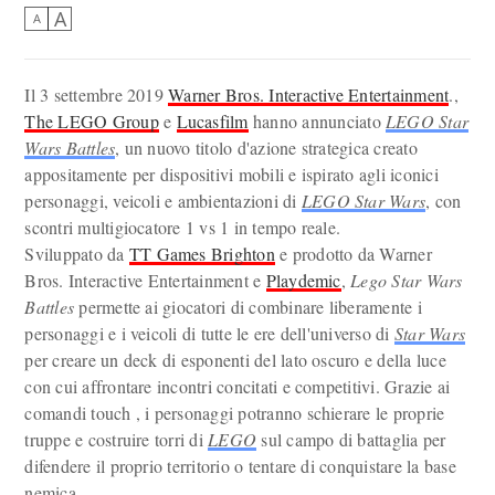
A
A
Il 3 settembre 2019
Warner Bros. Interactive Entertainment
.,
The LEGO Group
e
Lucasfilm
hanno annunciato
LEGO Star
Wars Battles
, un nuovo titolo d'azione strategica creato
appositamente per dispositivi mobili e ispirato agli iconici
personaggi, veicoli e ambientazioni di
LEGO Star Wars
, con
scontri multigiocatore 1 vs 1 in tempo reale.
Sviluppato da
TT Games Brighton
e prodotto da Warner
Bros. Interactive Entertainment e
Playdemic
,
Lego Star Wars
Battles
permette ai giocatori di combinare liberamente i
personaggi e i veicoli di tutte le ere dell'universo di
Star Wars
per creare un deck di esponenti del lato oscuro e della luce
con cui affrontare incontri concitati e competitivi. Grazie ai
comandi touch , i personaggi potranno schierare le proprie
truppe e costruire torri di
LEGO
sul campo di battaglia per
difendere il proprio territorio o tentare di conquistare la base
nemica.