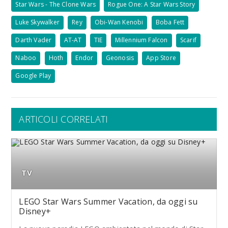
Star Wars - The Clone Wars
Rogue One: A Star Wars Story
Luke Skywalker
Rey
Obi-Wan Kenobi
Boba Fett
Darth Vader
AT-AT
TIE
Millennium Falcon
Scarif
Naboo
Hoth
Endor
Geonosis
App Store
Google Play
ARTICOLI CORRELATI
TV
LEGO Star Wars Summer Vacation, da oggi su
Disney+