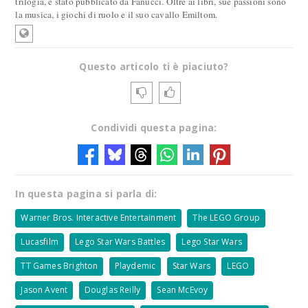
trilogia, è stato pubblicato da Fanucci. Oltre ai libri, sue passioni sono
la musica, i giochi di ruolo e il suo cavallo Emiltom.
Questo articolo ti è piaciuto?
Condividi questa pagina:
In questa pagina si parla di:
Warner Bros. Interactive Entertainment
The LEGO Group
Lucasfilm
Lego Star Wars Battles
Lego Star Wars
TT Games Brighton
Playdemic
Star Wars
LEGO
Jason Avent
Douglas Reilly
Sean McEvoy