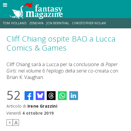
TOM HOLLAND
ZENDAYA
JON BERNTHAL
CHRISTOPHER NOLAN
Cliff Chiang ospite BAO a Lucca
STRANIMONDI
LUCCA COMICS & GAMES
ODISSEA
JACOB BATALON
Comics & Games
SPIDER-MAN: BRAND NEW DAY
MICHAEL MANDO
Cliff Chiang sarà a Lucca per la conclusione di
Paper
Girls
: nel volume 6 l'epilogo della serie co-creata con
Brian K. Vaughan.
52
Articolo di
Irene Grazzini
Venerdì
4 ottobre 2019
A
A