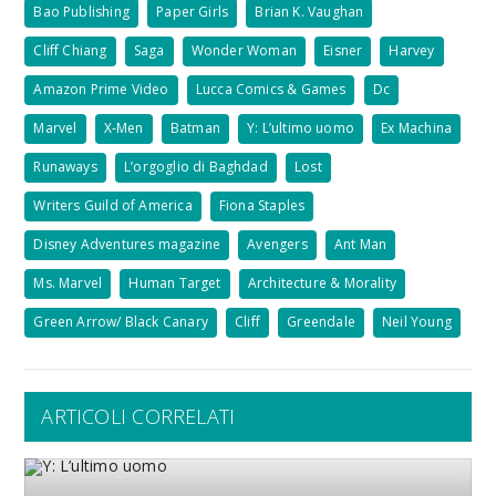
Bao Publishing
Paper Girls
Brian K. Vaughan
Cliff Chiang
Saga
Wonder Woman
Eisner
Harvey
Amazon Prime Video
Lucca Comics & Games
Dc
Marvel
X-Men
Batman
Y: L’ultimo uomo
Ex Machina
Runaways
L’orgoglio di Baghdad
Lost
Writers Guild of America
Fiona Staples
Disney Adventures magazine
Avengers
Ant Man
Ms. Marvel
Human Target
Architecture & Morality
Green Arrow/ Black Canary
Cliff
Greendale
Neil Young
ARTICOLI CORRELATI