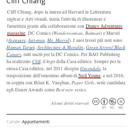
Cliff Chiang
Cliff Chiang, dopo la laurea ad Harvard in Letteratura
inglese e Arti visuali, inizia l'attività di illustratore e
fumettista grazie alla collaborazione con
Disney Adventures
magazine
, DC Comics (
Wonderwoman
,
Batman
) e Marvel
(
Avengers
,
Ant-man
,
Ms. Marvel
). I suoi lavori più noti sono
Human Target
,
Architecture & Morality
,
Green Arrow/ Black
Canary
, tutti usciti per la DC Comics. Per BAO Publishing
ha realizzato
Cliff
, il logo della Casa editrice. Sempre per la
stessa Casa editrice, nel 2011 disegna
Greendale
, la
trasposizione dell'omonimo album di
Neil Young
, e nel 2016,
in coppia con Brian K. Vaughan,
Paper Girls
, serie candidata
agli Eisner Awards come
Best new series
.
Alcuni diritti riservati
Canale:
Appuntamenti