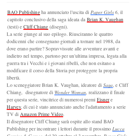
BAO Publishing
ha annunciato l'uscita di
Paper Girls
6
, il
capitolo conclusivo della saga ideata da
Brian K. Vaughan
(testi) e
Cliff Chiang
(disegni).
La serie giunge al suo epilogo. Riusciranno le quattro
dodicenni che consegnano giornali a tornare nel 1988, da
dove erano partire? Sopravvissute alle avventure avanti e
indietro nel tempo, partono per un'ultima impresa, legata alla
guerra tra i Vecchi e i giovani ribelli, che non esitano a
modificare il corso della Storia per proteggere la propria
libertà.
Lo sceneggiatore Brian K. Vaughan, ideatore di
Saga
, e Cliff
Chiang, disegnatore di
Wonder Woman
, realizzano il finale
per questa serie, vincitrice di numerosi premi
Eisner
e
Harvey
, di cui è stato annunciato anche l'adattamento a serie
TV di
Amazon Prime Video
.
Il disegnatore Cliff Chiang sarà ospite allo stand BAO
Publishing per incontrare i lettori durante il prossimo
Lucca
Comics & Games
, dal 30 ottobre al 3 novembre.
Paper Girls