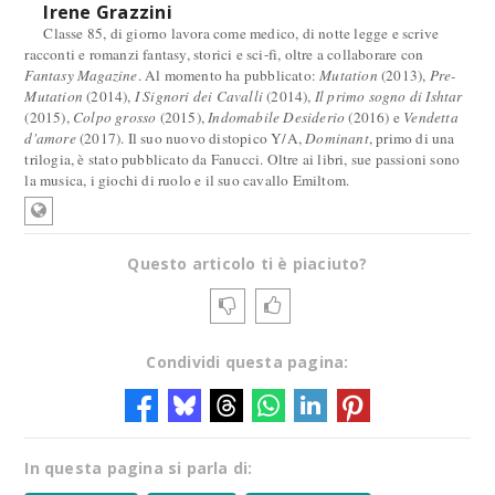
Irene Grazzini
Classe 85, di giorno lavora come medico, di notte legge e scrive
racconti e romanzi fantasy, storici e sci-fi, oltre a collaborare con
Fantasy Magazine
. Al momento ha pubblicato:
Mutation
(2013),
Pre-
Mutation
(2014),
I Signori dei Cavalli
(2014),
Il primo sogno di Ishtar
(2015),
Colpo grosso
(2015),
Indomabile Desiderio
(2016) e
Vendetta
d'amore
(2017). Il suo nuovo distopico Y/A,
Dominant
, primo di una
trilogia, è stato pubblicato da Fanucci. Oltre ai libri, sue passioni sono
la musica, i giochi di ruolo e il suo cavallo Emiltom.
Questo articolo ti è piaciuto?
Condividi questa pagina:
In questa pagina si parla di: