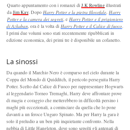
Quarto appuntamento con i romanzi di
J.K Rowling
illustrati
da
Jim Kay
. Dopo
Harry Potter e la pietra filosofale
,
Harry
Potter e la camera dei segreti
, e
Harry Potter e il prigioniero
di Azkaban
, ora è la volta di
Harry Potter e il Calice di fuoco
.
I primi due volumi sono stati recentemente ripubblicati in
edizione economica, dei primi tre è disponibile un cofanetto.
La sinossi
Da quando il Marchio Nero è comparso nel cielo durante la
Coppa del Mondo di Quidditch, il pericolo perseguita Harry
Potter. Scelto dal Calice di Fuoco per rappresentare Hogwarts
al leggendario Torneo Tremaghi, Harry deve affrontare prove
di magia e coraggio che metterebbero in difficoltà persino i
maghi più eccezionali, a cominciare da quella che lo pone
davanti a un feroce Ungaro Spinato. Ma per Harry la gara è
solo il preludio a un ben più inquietante confronto. Nella
nebbia di Little Hangleton, dove sono sepolti gli antenati di