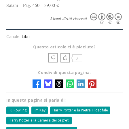
Salani – Pag. 450 – 39,00 €
Alcuni diritti riservati
Canale:
Libri
Questo articolo ti è piaciuto?
3
Condividi questa pagina:
In questa pagina si parla di:
JK. Rowling
Jim Kay
Harry Potter e la Pietra Filosofale
Harry Potter e la Camera dei Segreti