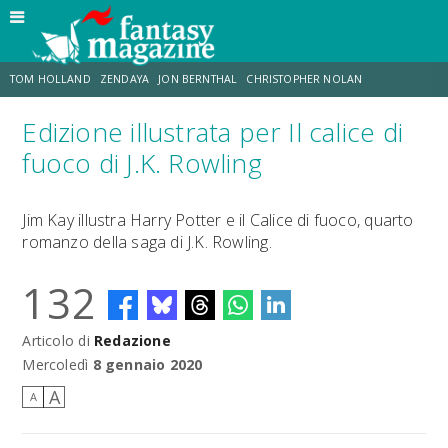
TOM HOLLAND
ZENDAYA
JON BERNTHAL
CHRISTOPHER NOLAN
Edizione illustrata per Il calice di
STRANIMONDI
LUCCA COMICS & GAMES
ODISSEA
TRAMELL TILLMAN
fuoco di J.K. Rowling
CHRIS MCKENNA
ERIK SOMMERS
Jim Kay illustra Harry Potter e il Calice di fuoco, quarto
romanzo della saga di J.K. Rowling.
132
Articolo di
Redazione
Mercoledì
8 gennaio 2020
A
A