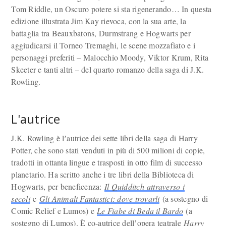
Tom Riddle, un Oscuro potere si sta rigenerando… In questa
edizione illustrata Jim Kay rievoca, con la sua arte, la
battaglia tra Beauxbatons, Durmstrang e Hogwarts per
aggiudicarsi il Torneo Tremaghi, le scene mozzafiato e i
personaggi preferiti – Malocchio Moody, Viktor Krum, Rita
Skeeter e tanti altri – del quarto romanzo della saga di J.K.
Rowling.
L'autrice
J.K. Rowling è lʼautrice dei sette libri della saga di Harry
Potter, che sono stati venduti in più di 500 milioni di copie,
tradotti in ottanta lingue e trasposti in otto film di successo
planetario. Ha scritto anche i tre libri della Biblioteca di
Hogwarts, per beneficenza:
Il Quidditch attraverso i
secoli
e
Gli Animali Fantastici: dove trovarli
(a sostegno di
Comic Relief e Lumos) e
Le Fiabe di Beda il Bardo
(a
sostegno di Lumos). È co-autrice dellʼopera teatrale
Harry