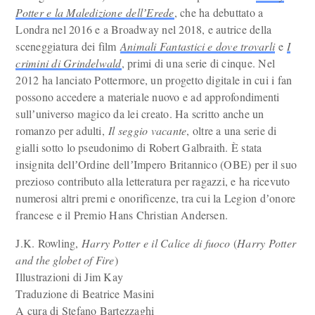
Potter e la Maledizione
dellʼErede
, che ha debuttato a
Londra nel 2016 e a Broadway nel 2018, e autrice della
sceneggiatura dei film
Animali Fantastici e dove trovarli
e
I
crimini di Grindelwald
, primi di una serie di cinque. Nel
2012 ha lanciato Pottermore, un progetto digitale in cui i fan
possono accedere a materiale nuovo e ad approfondimenti
sullʼuniverso magico da lei creato. Ha scritto anche un
romanzo per adulti,
Il seggio vacante
, oltre a una serie di
gialli sotto lo pseudonimo di Robert Galbraith. È stata
insignita dellʼOrdine dellʼImpero Britannico (OBE) per il suo
prezioso contributo alla letteratura per ragazzi, e ha ricevuto
numerosi altri premi e onorificenze, tra cui la Legion dʼonore
francese e il Premio Hans Christian Andersen.
J.K. Rowling,
Harry Potter e il Calice di fuoco
(
Harry Potter
and the globet of Fire
)
Illustrazioni di Jim Kay
Traduzione di Beatrice Masini
A cura di Stefano Bartezzaghi