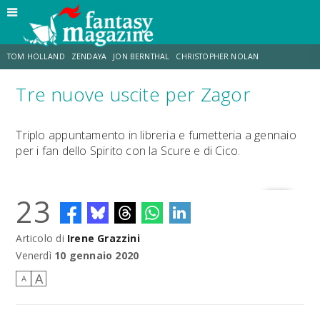
TOM HOLLAND
ZENDAYA
JON BERNTHAL
CHRISTOPHER NOLAN
Tre nuove uscite per Zagor
STRANIMONDI
LUCCA COMICS & GAMES
ODISSEA
MARK RUFFALO
Triplo appuntamento in libreria e fumetteria a gennaio
per i fan dello Spirito con la Scure e di Cico.
JACOB BATALON
ERIK SOMMERS
23
Articolo di
Irene Grazzini
Venerdì
10 gennaio 2020
A
A