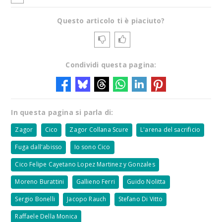
Questo articolo ti è piaciuto?
Condividi questa pagina:
In questa pagina si parla di:
Zagor
Cico
Zagor Collana Scure
L'arena del sacrificio
Fuga dall'abisso
Io sono Cico
Cico Felipe Cayetano Lopez Martinez y Gonzales
Moreno Burattini
Gallieno Ferri
Guido Nolitta
Sergio Bonelli
Jacopo Rauch
Stefano Di Vitto
Raffaele Della Monica