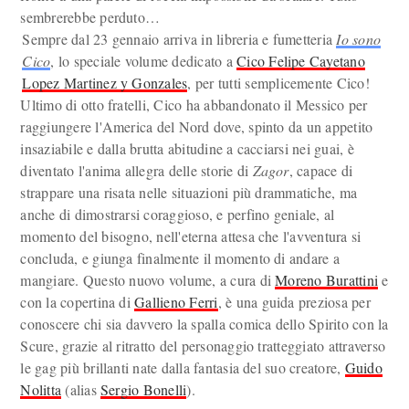
sembrerebbe perduto…
Sempre dal 23 gennaio arriva in libreria e fumetteria
Io sono
Cico
, lo speciale volume dedicato a
Cico Felipe Cayetano
Lopez Martinez y Gonzales
, per tutti semplicemente Cico!
Ultimo di otto fratelli, Cico ha abbandonato il Messico per
raggiungere l'America del Nord dove, spinto da un appetito
insaziabile e dalla brutta abitudine a cacciarsi nei guai, è
diventato l'anima allegra delle storie di
Zagor
, capace di
strappare una risata nelle situazioni più drammatiche, ma
anche di dimostrarsi coraggioso, e perfino geniale, al
momento del bisogno, nell'eterna attesa che l'avventura si
concluda, e giunga finalmente il momento di andare a
mangiare. Questo nuovo volume, a cura di
Moreno Burattini
e
con la copertina di
Gallieno Ferri
, è una guida preziosa per
conoscere chi sia davvero la spalla comica dello Spirito con la
Scure, grazie al ritratto del personaggio tratteggiato attraverso
le gag più brillanti nate dalla fantasia del suo creatore,
Guido
Nolitta
(alias
Sergio Bonelli
).