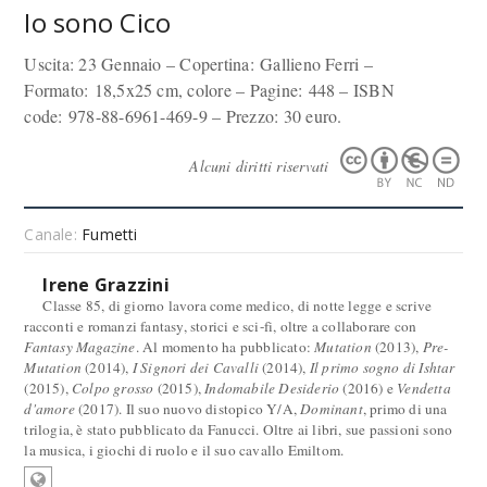
Io sono Cico
Uscita: 23 Gennaio – Copertina: Gallieno Ferri –
Formato: 18,5x25 cm, colore – Pagine: 448 – ISBN
code: 978-88-6961-469-9 – Prezzo: 30 euro.
Alcuni diritti riservati
Canale:
Fumetti
Irene Grazzini
Classe 85, di giorno lavora come medico, di notte legge e scrive
racconti e romanzi fantasy, storici e sci-fi, oltre a collaborare con
Fantasy Magazine
. Al momento ha pubblicato:
Mutation
(2013),
Pre-
Mutation
(2014),
I Signori dei Cavalli
(2014),
Il primo sogno di Ishtar
(2015),
Colpo grosso
(2015),
Indomabile Desiderio
(2016) e
Vendetta
d'amore
(2017). Il suo nuovo distopico Y/A,
Dominant
, primo di una
trilogia, è stato pubblicato da Fanucci. Oltre ai libri, sue passioni sono
la musica, i giochi di ruolo e il suo cavallo Emiltom.