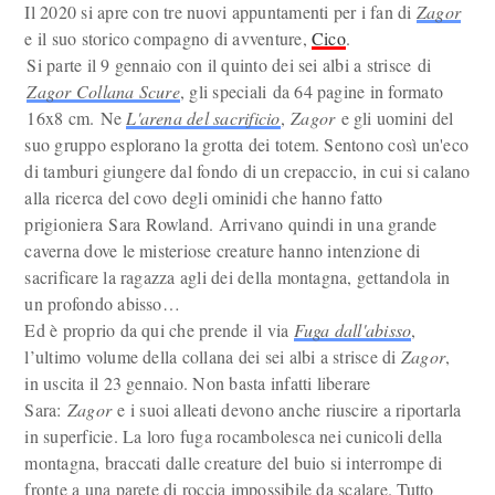
Il 2020 si apre con tre nuovi appuntamenti per i fan di
Zagor
e il suo storico compagno di avventure,
Cico
.
Si parte il 9 gennaio con il quinto dei sei albi a strisce di
Zagor Collana Scure
, gli speciali da 64 pagine in formato
16x8 cm. Ne
L'arena del sacrificio
,
Zagor
e gli uomini del
suo gruppo esplorano la grotta dei totem. Sentono così un'eco
di tamburi giungere dal fondo di un crepaccio, in cui si calano
alla ricerca del covo degli ominidi che hanno fatto
prigioniera Sara Rowland. Arrivano quindi in una grande
caverna dove le misteriose creature hanno intenzione di
sacrificare la ragazza agli dei della montagna, gettandola in
un profondo abisso…
Ed è proprio da qui che prende il via
Fuga dall'abisso
,
l’ultimo volume della collana dei sei albi a strisce di
Zagor
,
in uscita il 23 gennaio. Non basta infatti liberare
Sara:
Zagor
e i suoi alleati devono anche riuscire a riportarla
in superficie. La loro fuga rocambolesca nei cunicoli della
montagna, braccati dalle creature del buio si interrompe di
fronte a una parete di roccia impossibile da scalare. Tutto