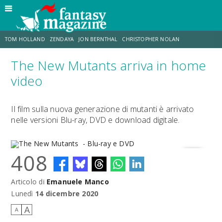
TOM HOLLAND
ZENDAYA
JON BERNTHAL
CHRISTOPHER NOLAN
The New Mutants arriva in home
STRANIMONDI
LUCCA COMICS & GAMES
ODISSEA
JACOB BATALON
video
SPIDER-MAN: BRAND NEW DAY
MICHAEL MANDO
Il film sulla nuova generazione di mutanti è arrivato
nelle versioni Blu-ray, DVD e download digitale.
408
Articolo di
Emanuele Manco
The New Mutants - Blu-ray e DVD
Lunedì
14 dicembre 2020
A
A