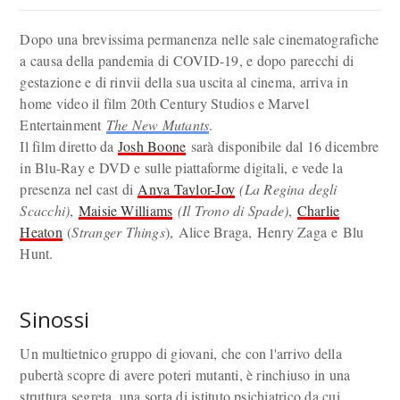
Dopo una brevissima permanenza nelle sale cinematografiche
a causa della pandemia di COVID-19, e dopo parecchi di
gestazione e di rinvii della sua uscita al cinema, arriva in
home video il film 20th Century Studios e Marvel
Entertainment
The New Mutants
.
Il film diretto da
Josh Boone
sarà disponibile dal 16 dicembre
in Blu-Ray e DVD e sulle piattaforme digitali, e vede la
presenza nel cast di
Anya Taylor-Joy
(La Regina degli
Scacchi)
,
Maisie Williams
(Il Trono di Spade)
,
Charlie
Heaton
(
Stranger Things
), Alice Braga, Henry Zaga e Blu
Hunt.
Sinossi
Un multietnico gruppo di giovani, che con l'arrivo della
pubertà scopre di avere poteri mutanti, è rinchiuso in una
struttura segreta, una sorta di istituto psichiatrico da cui