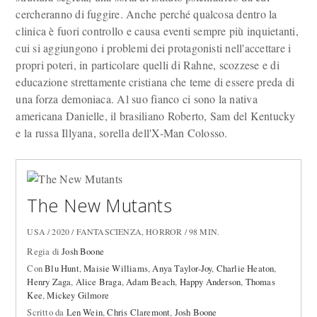
cercheranno di fuggire. Anche perché qualcosa dentro la
clinica è fuori controllo e causa eventi sempre più inquietanti,
cui si aggiungono i problemi dei protagonisti nell'accettare i
propri poteri, in particolare quelli di Rahne, scozzese e di
educazione strettamente cristiana che teme di essere preda di
una forza demoniaca. Al suo fianco ci sono la nativa
americana Danielle, il brasiliano Roberto, Sam del Kentucky
e la russa Illyana, sorella dell'X-Man Colosso.
The New Mutants
USA / 2020 / FANTASCIENZA, HORROR / 98 MIN.
Regia di
Josh Boone
Con
Blu Hunt
,
Maisie Williams
,
Anya Taylor-Joy
,
Charlie Heaton
,
Henry Zaga
,
Alice Braga
,
Adam Beach
,
Happy Anderson
,
Thomas
Kee
,
Mickey Gilmore
Scritto da
Len Wein
,
Chris Claremont
,
Josh Boone