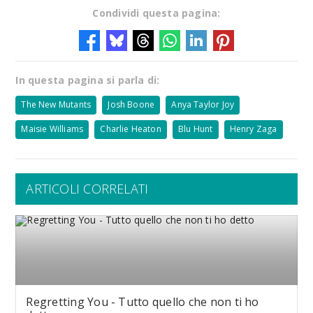
Condividi questa pagina:
In questa pagina si parla di:
The New Mutants
Josh Boone
Anya Taylor Joy
Maisie Williams
Charlie Heaton
Blu Hunt
Henry Zaga
ARTICOLI CORRELATI
Regretting You - Tutto quello che non ti ho