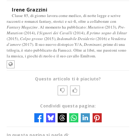
Irene Grazzini
Classe 85, di giorno lavora come medico, di notte legge e scrive
racconti e romanzi fantasy, storici e sci-fi, oltre a collaborare con
Fantasy Magazine
. Al momento ha pubblicato:
Mutation
(2013),
Pre-
Mutation
(2014),
I Signori dei Cavalli
(2014),
Il primo sogno di Ishtar
(2015),
Colpo grosso
(2015),
Indomabile Desiderio
(2016) e
Vendetta
d'amore
(2017). Il suo nuovo distopico Y/A,
Dominant
, primo di una
trilogia, è stato pubblicato da Fanucci. Oltre ai libri, sue passioni sono
la musica, i giochi di ruolo e il suo cavallo Emiltom.
Questo articolo ti è piaciuto?
Condividi questa pagina:
In questa pagina si parla di: