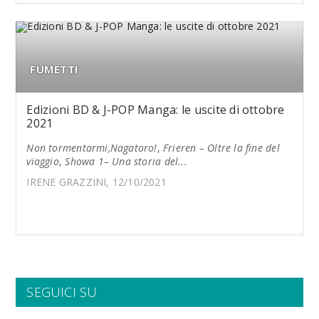
FUMETTI
Edizioni BD & J-POP Manga: le uscite di ottobre
2021
Non tormentarmi,Nagatoro!
,
Frieren – Oltre la fine del
viaggio
,
Showa 1– Una storia del...
IRENE GRAZZINI, 12/10/2021
SEGUICI SU