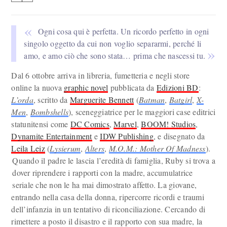
Ogni cosa qui è perfetta. Un ricordo perfetto in ogni
singolo oggetto da cui non voglio separarmi, perché li
amo, e amo ciò che sono stata… prima che nascessi tu.
Dal 6 ottobre arriva in libreria, fumetteria e negli store
online la nuova
graphic novel
pubblicata da
Edizioni BD
:
L’orda
, scritto da
Marguerite Bennett
(
Batman
,
Batgirl
,
X-
Men
,
Bombshells
), sceneggiatrice per le maggiori case editrici
statunitensi come
DC Comics
,
Marvel
,
BOOM! Studios
,
Dynamite Entertainment
e
IDW Publishing
, e disegnato da
Leila Leiz
(
Lysierum
,
Alters
,
M.O.M.: Mother Of Madness
).
Quando il padre le lascia l’eredità di famiglia, Ruby si trova a
dover riprendere i rapporti con la madre, accumulatrice
seriale che non le ha mai dimostrato affetto. La giovane,
entrando nella casa della donna, ripercorre ricordi e traumi
dell’infanzia in un tentativo di riconciliazione. Cercando di
rimettere a posto il disastro e il rapporto con sua madre, la