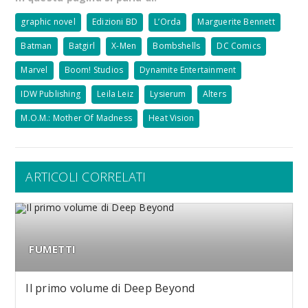
graphic novel
Edizioni BD
L’Orda
Marguerite Bennett
Batman
Batgirl
X-Men
Bombshells
DC Comics
Marvel
Boom! Studios
Dynamite Entertainment
IDW Publishing
Leila Leiz
Lysierum
Alters
M.O.M.: Mother Of Madness
Heat Vision
ARTICOLI CORRELATI
FUMETTI
Il primo volume di Deep Beyond