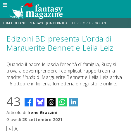
TOM HOLLAND
ZENDAYA
JON BERNTHAL
CHRISTOPHER NOLAN
Edizioni BD presenta L’orda di
STRANIMONDI
LUCCA COMICS & GAMES
ODISSEA
JACOB BATALON
Marguerite Bennet e Leila Leiz
SPIDER-MAN: BRAND NEW DAY
MICHAEL MANDO
Quando il padre le lascia l’eredità di famiglia, Ruby si
trova a doverriprendere i complicati rapporti con la
madre:
L’orda
di Marguerite Bennett e Leila Leiz arriva
il 6 ottobre in libreria, fumetteria e negli store online.
43
Articolo di
Irene Grazzini
Giovedì
23 settembre 2021
A
A