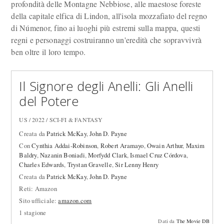
profondità delle Montagne Nebbiose, alle maestose foreste
della capitale elfica di Lindon, all'isola mozzafiato del regno
di Númenor, fino ai luoghi più estremi sulla mappa, questi
regni e personaggi costruiranno un'eredità che sopravvivrà
ben oltre il loro tempo.
Il Signore degli Anelli: Gli Anelli
del Potere
US / 2022 / SCI-FI & FANTASY
Creata da
Patrick McKay
,
John D. Payne
Con
Cynthia Addai-Robinson
,
Robert Aramayo
,
Owain Arthur
,
Maxim
Baldry
,
Nazanin Boniadi
,
Morfydd Clark
,
Ismael Cruz Córdova
,
Charles Edwards
,
Trystan Gravelle
,
Sir Lenny Henry
Creata da
Patrick McKay
,
John D. Payne
Reti: Amazon
Sito ufficiale:
amazon.com
1 stagione
Dati da
The Movie DB