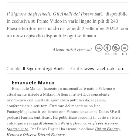
Il Signore degli Anelli: Gli Anelli del Potere
sarà disponibile
in esclusiva su Prime Video in varie lingue in più di 240
Paesi e territori nel mondo da venerdì 2 settembre 20222, con
un nuovo episodio disponibile ogni settimana.
Alcuni diritti riservati
Canale:
Il Signore degli Anelli
Fonte:
www.facebook.com
Emanuele Manco
Emanuele Manco, laureato in matematica, è nato a Palermo e
attualmente risiede a Milano. Alterna l'attività di consulente
informatico con quella di giornalista pubblicista, saggista,
conferenziere e scrittore. Curatore del magazine on line
FantasyMagazine.it, collabora con Fantascienza.com, Delos SF e il
podcast Fantascientificast. Ha pubblicato racconti in varie riviste e
antologie e i saggi
Matematica Nerd
e
Dieci consigli per scrivere
fantascienza
. Per Delos Digital ha creato le collane
Urban Fantasy
Heroes
e
Odissea Digital Fantasy
.