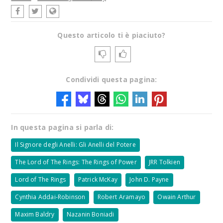
Questo articolo ti è piaciuto?
Condividi questa pagina:
In questa pagina si parla di:
Il Signore degli Anelli: Gli Anelli del Potere
The Lord of The Rings: The Rings of Power
JRR Tolkien
Lord of The Rings
Patrick McKay
John D. Payne
Cynthia Addai-Robinson
Robert Aramayo
Owain Arthur
Maxim Baldry
Nazanin Boniadi