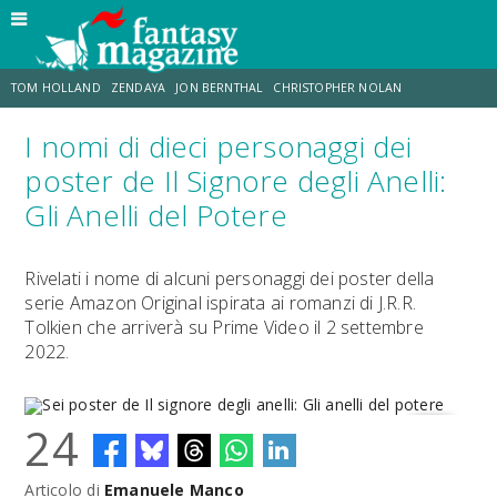
TOM HOLLAND
ZENDAYA
JON BERNTHAL
CHRISTOPHER NOLAN
I nomi di dieci personaggi dei
STRANIMONDI
LUCCA COMICS & GAMES
ODISSEA
CHRIS MCKENNA
poster de Il Signore degli Anelli:
Gli Anelli del Potere
DESTIN DANIEL CRETTON
ERIK SOMMERS
Rivelati i nome di alcuni personaggi dei poster della
serie Amazon Original ispirata ai romanzi di J.R.R.
Tolkien che arriverà su Prime Video il 2 settembre
2022.
24
Articolo di
Emanuele Manco