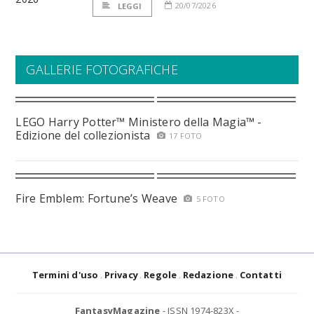
20/07/2026
LEGGI
GALLERIE FOTOGRAFICHE
LEGO Harry Potter™ Ministero della Magia™ -
Edizione del collezionista
17 FOTO
Fire Emblem: Fortune’s Weave
5 FOTO
Termini d'uso
Privacy
Regole
Redazione
Contatti
FantasyMagazine
- ISSN 1974-823X -