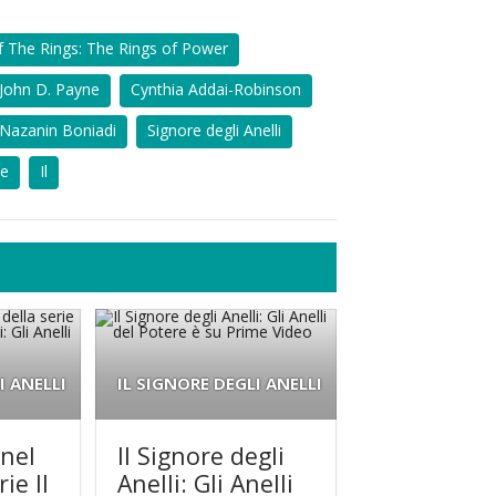
f The Rings: The Rings of Power
John D. Payne
Cynthia Addai-Robinson
Nazanin Boniadi
Signore degli Anelli
ne
Il
I ANELLI
IL SIGNORE DEGLI ANELLI
 nel
Il Signore degli
ie Il
Anelli: Gli Anelli