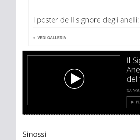
I poster de Il signore degli anelli:
VEDI GALLERIA
Il S
Ane
del 
DA YO
P
Sinossi