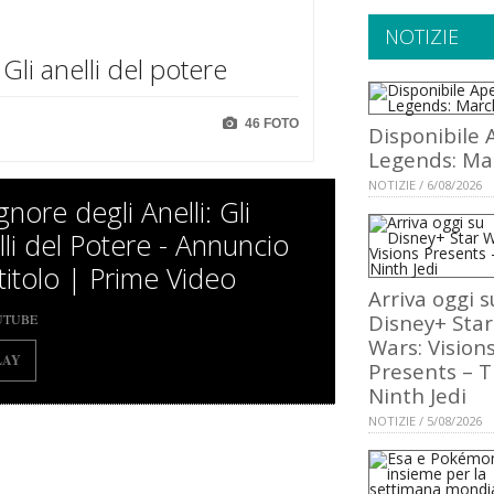
NOTIZIE
 Gli anelli del potere
46 FOTO
Disponibile 
Legends: Ma
NOTIZIE / 6/08/2026
ignore degli Anelli: Gli
lli del Potere - Annuncio
titolo | Prime Video
Arriva oggi s
Disney+ Star
UTUBE
Wars: Vision
LAY
Presents – 
Ninth Jedi
NOTIZIE / 5/08/2026