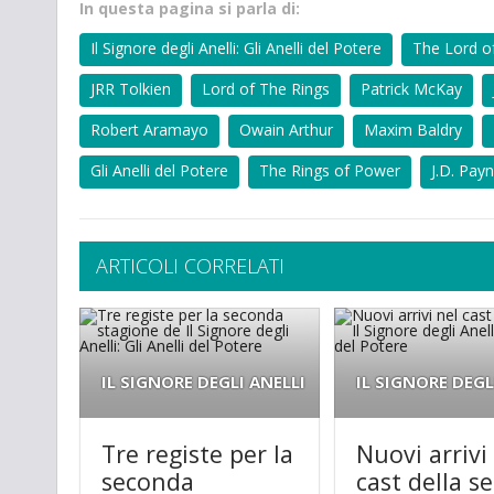
In questa pagina si parla di:
Il Signore degli Anelli: Gli Anelli del Potere
The Lord o
JRR Tolkien
Lord of The Rings
Patrick McKay
Robert Aramayo
Owain Arthur
Maxim Baldry
Gli Anelli del Potere
The Rings of Power
J.D. Pay
ARTICOLI CORRELATI
IL SIGNORE DEGLI ANELLI
IL SIGNORE DEGL
Tre registe per la
Nuovi arrivi
seconda
cast della ser