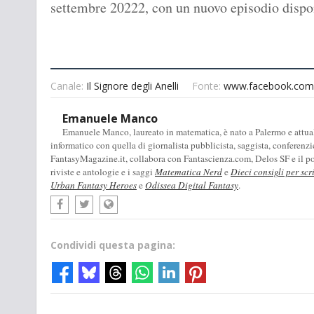
settembre 20222, con un nuovo episodio dispo
Canale:
Il Signore degli Anelli
Fonte:
www.facebook.com
Emanuele Manco
Emanuele Manco, laureato in matematica, è nato a Palermo e attualm
informatico con quella di giornalista pubblicista, saggista, conferenzi
FantasyMagazine.it, collabora con Fantascienza.com, Delos SF e il pod
riviste e antologie e i saggi
Matematica Nerd
e
Dieci consigli per scr
Urban Fantasy Heroes
e
Odissea Digital Fantasy
.
Condividi questa pagina: