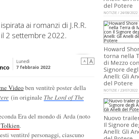
del Potere
NOTIZIE / 24/08/2022
ispirata ai romanzi di J.R.R.
 il 2 settembre 2022.
Howard Sho
torna nella 
A
Lunedì
A
di Mezzo con 
nco
7 febbraio 2022
Signore degl
Anelli: Gli An
del Potere
ime Video
ben ventitrè poster della
NOTIZIE / 23/07/2022
tere
(in originale
The Lord of The
Seconda Era del mondo di Arda (noto
Nuovo traile
Il Signore de
 Tolkien
.
Anelli: Gli An
uesti ventitré personaggi, ciascuno
del Potere