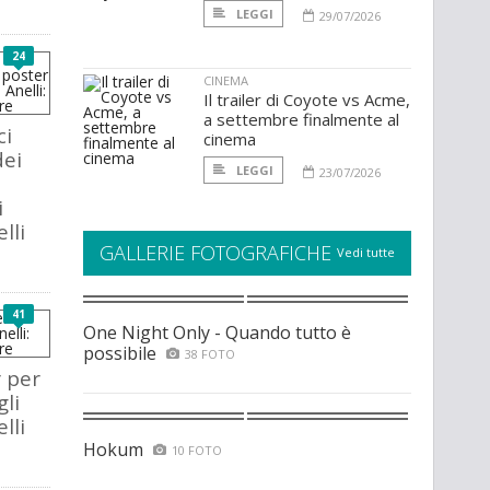
LEGGI
29/07/2026
24
CINEMA
Il trailer di Coyote vs Acme,
a settembre finalmente al
ci
cinema
dei
LEGGI
23/07/2026
i
elli
GALLERIE FOTOGRAFICHE
Vedi tutte
41
One Night Only - Quando tutto è
possibile
38 FOTO
r per
gli
elli
Hokum
10 FOTO