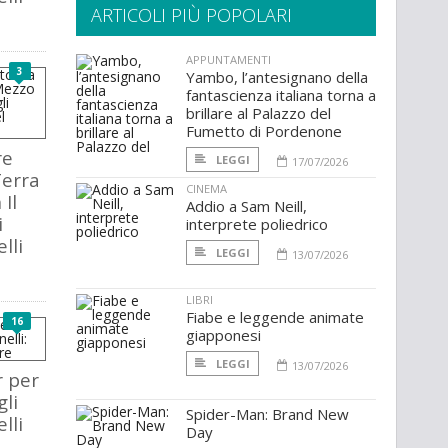
ARTICOLI PIÙ POPOLARI
APPUNTAMENTI
3
Yambo, l’antesignano della
fantascienza italiana torna a
brillare al Palazzo del
Fumetto di Pordenone
re
LEGGI
17/07/2026
Terra
CINEMA
Il
Addio a Sam Neill,
i
interprete poliedrico
elli
LEGGI
13/07/2026
LIBRI
Fiabe e leggende animate
16
giapponesi
LEGGI
13/07/2026
r per
gli
Spider-Man: Brand New
elli
Day