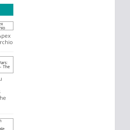
Apex
rchio
u
s
The