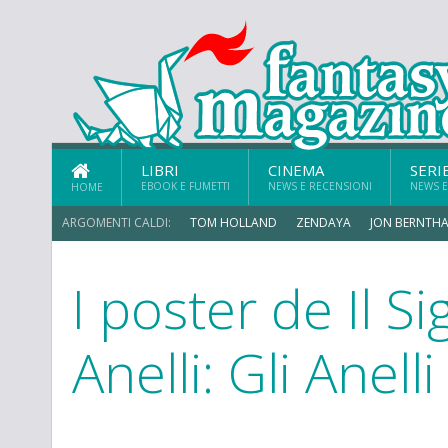
LIBRI
CINEMA
SERI
EBOOK E FUMETTI
NEWS E RECENSIONI
NEWS E
HOME
ARGOMENTI CALDI:
TOM HOLLAND
ZENDAYA
JON BERNTHA
I poster de Il S
Anelli: Gli Anell