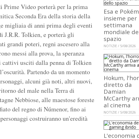
 di Prime Video porterà per la prima
Esa e Poké
mitica Seconda Era della storia della
insieme per 
settimana
 migliaia di anni prima degli eventi
mondiale de
i J.R.R. Tolkien, e porterà gli
spazio
ati grandi poteri, regni ascesero alla
NOTIZIE / 5/08/2026
rono messi alla prova, la speranza
i cattivi usciti dalla penna di Tolkien
ll’oscurità. Partendo da un momento
Hokum, l'hor
rsonaggi, alcuni già noti, altri nuovi,
diretto da
itorno del male nella Terra di
Damian
McCarthy ar
tagne Nebbiose, alle maestose foreste
al cinema
afiato del regno di Númenor, fino ai
NOTIZIE / 5/08/2026
 personaggi costruiranno un'eredità
L'economia 