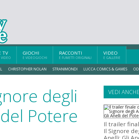
E TV
GIOCHI
RACCONTI
VIDEO
 VIDEO
E VIDEOGIOCHI
E FUMETTI ORIGINALI
E GALLERIE
L
CHRISTOPHER NOLAN
STRANIMONDI
LUCCA COMICS & GAMES
OD
ignore degli
VEDI ANCH
i del Potere
Il trailer fina
Il Signore de
Anelli: Gli An