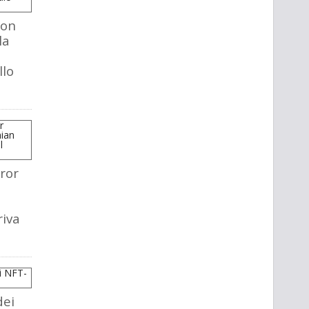
mon
la
llo
ror
riva
dei