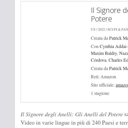
Il Signore de
Potere
US / 2022 / SCI-FI & F
Creata da
Patrick M
Con
Cynthia Addai
Maxim Baldry
,
Naza
Córdova
,
Charles E
Creata da
Patrick M
Reti: Amazon
Sito ufficiale:
amazo
1 stagione
sa
Il Signore degli Anelli: Gli Anelli del Potere
Video in varie lingue in più di 240 Paesi e ter