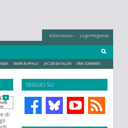
Informazioni
Login/Registrati
ISSEA
MARK RUFFALO
JACOB BATALON
ERIK SOMMERS
E
SEGUICI SU
6
le di
gli
elli