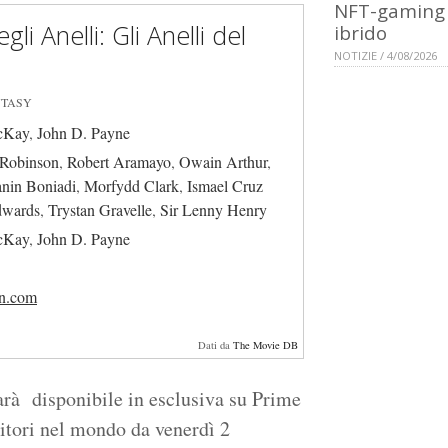
NFT-gaming
gli Anelli: Gli Anelli del
ibrido
NOTIZIE / 4/08/2026
ANTASY
cKay
,
John D. Payne
-Robinson
,
Robert Aramayo
,
Owain Arthur
,
nin Boniadi
,
Morfydd Clark
,
Ismael Cruz
dwards
,
Trystan Gravelle
,
Sir Lenny Henry
cKay
,
John D. Payne
n.com
Dati da
The Movie DB
rà disponibile in esclusiva su Prime
ritori nel mondo da venerdì 2