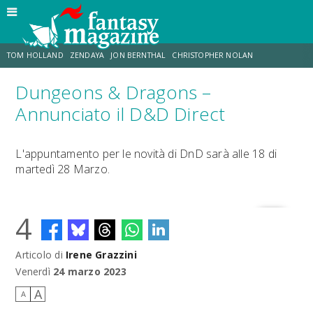
TOM HOLLAND
ZENDAYA
JON BERNTHAL
CHRISTOPHER NOLAN
Dungeons & Dragons –
STRANIMONDI
LUCCA COMICS & GAMES
ODISSEA
JACOB BATALON
Annunciato il D&D Direct
SPIDER-MAN: BRAND NEW DAY
MICHAEL MANDO
L'appuntamento per le novità di DnD sarà alle 18 di
martedì 28 Marzo.
4
Articolo di
Irene Grazzini
Venerdì
24 marzo 2023
A
A