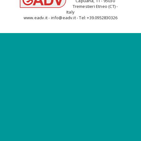
Capuana, 11 - 95030
Tremestieri Etneo (CT) -
Italy
www.eadv.it - info@eadv.it - Tel: +39.0952830326