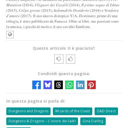
Mutation
(2014),
I Signori dei Cavalli
(2014),
Il primo sogno di Ishtar
(2015),
Colpo grosso
(2015),
Indomabile Desiderio
(2016) e
Vendetta
d'amore
(2017). Il suo nuovo distopico Y/A,
Dominant
, primo di una
trilogia, è stato pubblicato da Fanucci. Oltre ai libri, sue passioni sono
la musica, i giochi di ruolo e il suo cavallo Emiltom.
Questo articolo ti è piaciuto?
Condividi questa pagina:
In questa pagina si parla di:
Dungeons and Dragons
Wizards of the Coast
D&D Direct
Dungeons & Dragons – L'onore dei ladri
Gina Darling