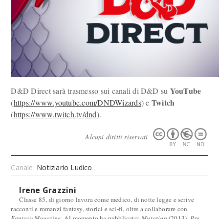
YouTube
D&D Direct sarà trasmesso sui canali di D&D su
Twitch
(
https://www.youtube.com/DNDWizards
) e
(
https://www.twitch.tv/dnd
).
Alcuni diritti riservati
Canale:
Notiziario Ludico
Irene Grazzini
Classe 85, di giorno lavora come medico, di notte legge e scrive
racconti e romanzi fantasy, storici e sci-fi, oltre a collaborare con
Fantasy Magazine
. Al momento ha pubblicato:
Mutation
(2013),
Pre-