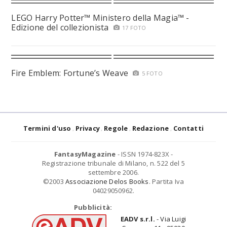
LEGO Harry Potter™ Ministero della Magia™ -
Edizione del collezionista
17 FOTO
Fire Emblem: Fortune’s Weave
5 FOTO
Termini d'uso
Privacy
Regole
Redazione
Contatti
FantasyMagazine
- ISSN 1974-823X -
Registrazione tribunale di Milano, n. 522 del 5
settembre 2006.
©2003
Associazione Delos Books
. Partita Iva
04029050962.
Pubblicità:
EADV s.r.l.
- Via Luigi