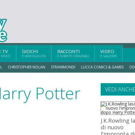
E TV
GIOCHI
RACCONTI
VIDEO
 VIDEO
E VIDEOGIOCHI
E FUMETTI ORIGINALI
E GALLERIE
L
CHRISTOPHER NOLAN
STRANIMONDI
LUCCA COMICS & GAMES
OD
Harry Potter
VEDI ANCH
J.K.Rowling l
di nuovo
l'impronta 