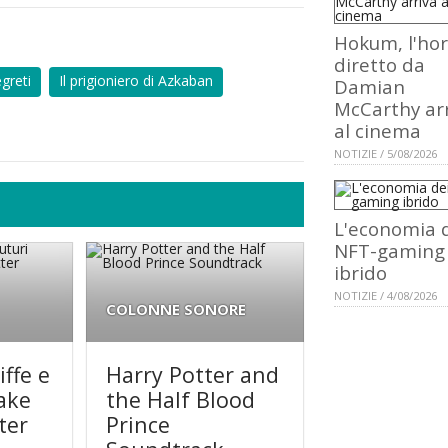
Hokum, l'hor
diretto da
greti
Il prigioniero di Azkaban
Damian
McCarthy ar
al cinema
NOTIZIE / 5/08/2026
L'economia 
NFT-gaming
ibrido
NOTIZIE / 4/08/2026
COLONNE SONORE
iffe e
Harry Potter and
ake
the Half Blood
ter
Prince