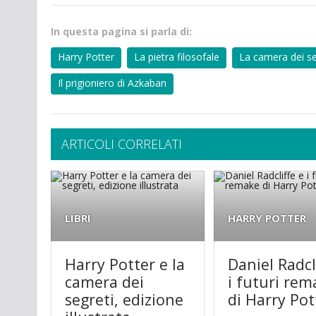
In questa pagina si parla di:
Harry Potter
La pietra filosofale
La camera dei se
Il prigioniero di Azkaban
ARTICOLI CORRELATI
LIBRI
HARRY POTTER
Harry Potter e la
Daniel Radcl
camera dei
i futuri rem
segreti, edizione
di Harry Pot