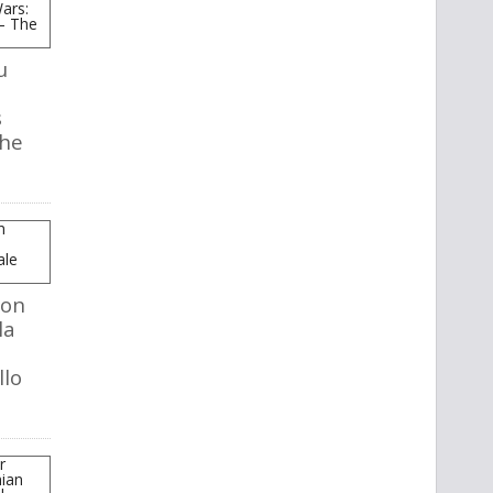
u
s
The
mon
la
llo