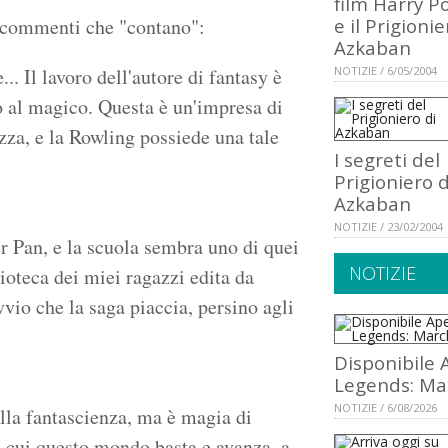
film Harry P
i commenti che "contano":
e il Prigionie
Azkaban
.. Il lavoro dell'autore di fantasy è
NOTIZIE / 6/05/2004
o al magico. Questa è un'impresa di
zza, e la Rowling possiede una tale
I segreti del
Prigioniero d
Azkaban
NOTIZIE / 23/02/2004
r Pan, e la scuola sembra uno di quei
NOTIZIE
ioteca dei miei ragazzi edita da
vvio che la saga piaccia, persino agli
Disponibile 
Legends: Ma
NOTIZIE / 6/08/2026
lla fantascienza, ma è magia di
 cui questo mondo basta e avanza, a