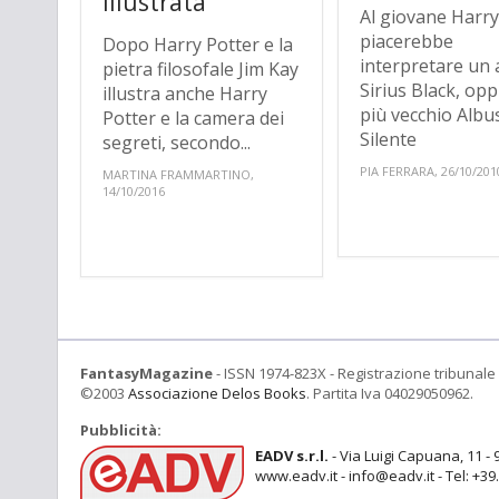
illustrata
Al giovane Harr
piacerebbe
Dopo Harry Potter e la
interpretare un 
pietra filosofale Jim Kay
Sirius Black, op
illustra anche Harry
più vecchio Albu
Potter e la camera dei
Silente
segreti, secondo...
PIA FERRARA, 26/10/201
MARTINA FRAMMARTINO,
14/10/2016
FantasyMagazine
- ISSN 1974-823X - Registrazione tribunale 
©2003
Associazione Delos Books
. Partita Iva 04029050962.
Pubblicità:
EADV s.r.l.
- Via Luigi Capuana, 11 - 
www.eadv.it - info@eadv.it - Tel: +3