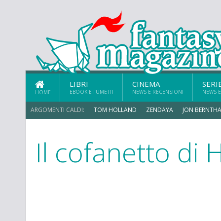
LIBRI
CINEMA
SERI
EBOOK E FUMETTI
NEWS E RECENSIONI
NEWS E
HOME
ARGOMENTI CALDI:
TOM HOLLAND
ZENDAYA
JON BERNTHA
Il cofanetto di 