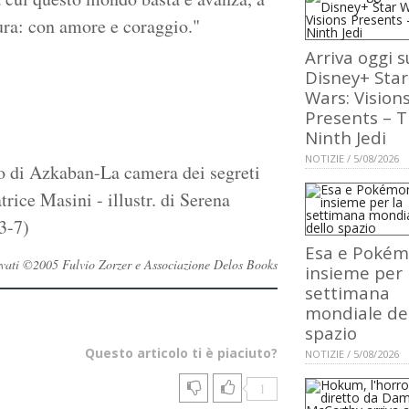
tura: con amore e coraggio."
Arriva oggi s
Disney+ Star
Wars: Vision
Presents – 
Ninth Jedi
NOTIZIE / 5/08/2026
ero di Azkaban-La camera dei segreti
rice Masini - illustr. di Serena
3-7)
Esa e Poké
iservati ©2005 Fulvio Zorzer e Associazione Delos Books
insieme per 
settimana
mondiale de
spazio
Questo articolo ti è piaciuto?
NOTIZIE / 5/08/2026
1