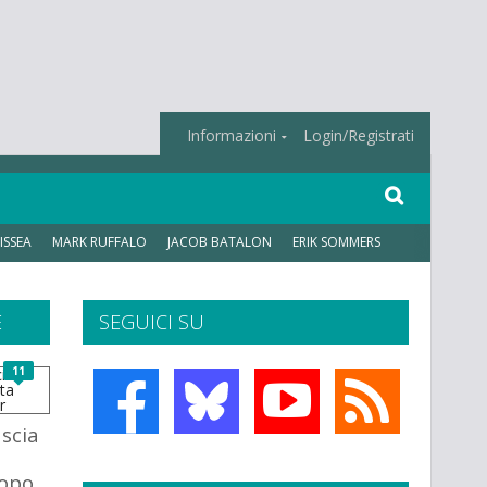
Informazioni
Login/Registrati
ISSEA
MARK RUFFALO
JACOB BATALON
ERIK SOMMERS
E
SEGUICI SU
11
ascia
dopo