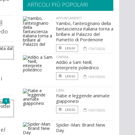
ARTICOLI PIÙ POPOLARI
APPUNTAMENTI
Yambo, l’antesignano della
fantascienza italiana torna a
edo
brillare al Palazzo del
Fumetto di Pordenone
LEGGI
17/07/2026
CINEMA
Addio a Sam Neill,
interprete poliedrico
LEGGI
i
13/07/2026
LIBRI
Fiabe e leggende animate
giapponesi
1
LEGGI
13/07/2026
Spider-Man: Brand New
el
Day