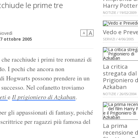
cchiude le prime tre
Harry Potter
NOTIZIE / 19/02/2009
Vedo e Prev
A
iovedì
A
7 ottobre 2005
SERVIZI / 4/06/2005
 che racchiude i primi tre romanzi di
La critica
o. I pochi che ancora non
stregata dal
 di Hogwarts possono prendere in un
Prigioniero d
Azkaban
l successo. Nel cofanetto troviamo
NOTIZIE / 26/05/2004
eti
e
Il prigioniero di Azkaban
.
er gli appassionati di fantasy, poiché
 scrittrice per ragazzi più famosa del
La prima
recensione d