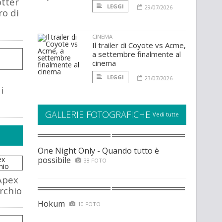
otter
LEGGI
29/07/2026
ro di
CINEMA
Il trailer di Coyote vs Acme,
a settembre finalmente al
cinema
LEGGI
23/07/2026
i
GALLERIE FOTOGRAFICHE
Vedi tutte
One Night Only - Quando tutto è
possibile
38 FOTO
Apex
rchio
Hokum
10 FOTO