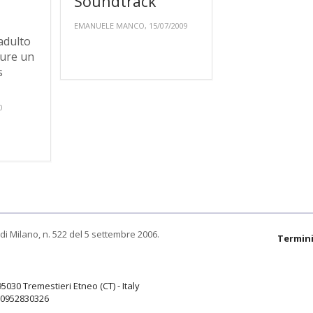
Soundtrack
y
EMANUELE MANCO, 15/07/2009
adulto
pure un
s
0
di Milano, n. 522 del 5 settembre 2006.
Termini
95030 Tremestieri Etneo (CT) - Italy
9.0952830326