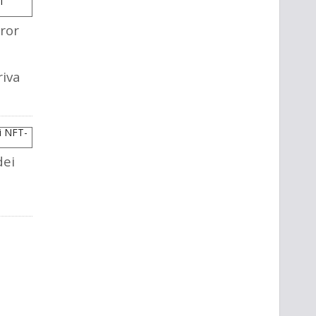
ror
riva
dei