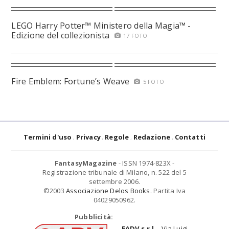
LEGO Harry Potter™ Ministero della Magia™ -
Edizione del collezionista
17 FOTO
Fire Emblem: Fortune’s Weave
5 FOTO
Termini d'uso
Privacy
Regole
Redazione
Contatti
FantasyMagazine
- ISSN 1974-823X -
Registrazione tribunale di Milano, n. 522 del 5
settembre 2006.
©2003
Associazione Delos Books
. Partita Iva
04029050962.
Pubblicità:
EADV s.r.l.
- Via Luigi