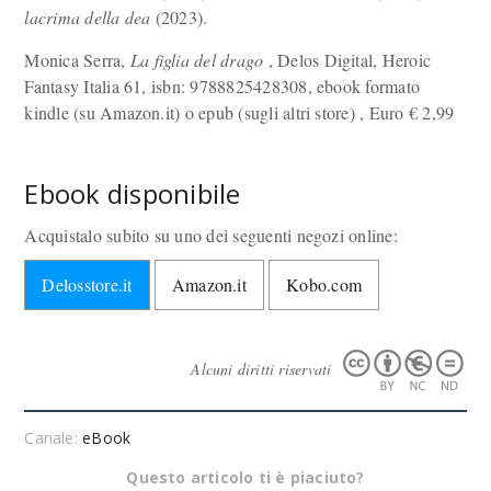
lacrima della dea
(2023).
Monica Serra,
La figlia del drago
, Delos Digital, Heroic
Fantasy Italia 61, isbn: 9788825428308, ebook formato
kindle (su Amazon.it) o epub (sugli altri store) , Euro
€
2,99
Ebook disponibile
Acquistalo subito su uno dei seguenti negozi online:
Delosstore.it
Amazon.it
Kobo.com
Alcuni diritti riservati
Canale:
eBook
Questo articolo ti è piaciuto?