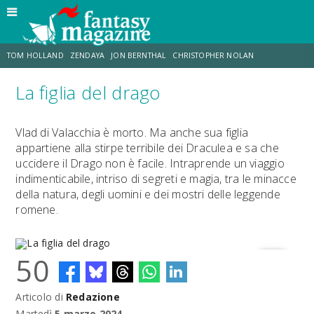
TOM HOLLAND
ZENDAYA
JON BERNTHAL
CHRISTOPHER NOLAN
La figlia del drago
STRANIMONDI
LUCCA COMICS & GAMES
ODISSEA
CHRIS MCKENNA
Vlad di Valacchia è morto. Ma anche sua figlia
appartiene alla stirpe terribile dei Draculea e sa che
DESTIN DANIEL CRETTON
ERIK SOMMERS
uccidere il Drago non è facile. Intraprende un viaggio
indimenticabile, intriso di segreti e magia, tra le minacce
della natura, degli uomini e dei mostri delle leggende
romene.
50
Articolo di
Redazione
La figlia del drago
Martedì
5 marzo 2024