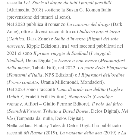
raccolta
Lei. Storie di donne da tutti i mondi possibili
(Altrimedia, 2018) sostiene la Susan G. Komen Italia
(prevenzione dei tumori al seno).
Nel 2020 pubblica il romanzo
La canzone del drago
(Dark
Zone), oltre a diversi racconti tra cui
Indietro non si torna
(
Gothica
, Dark Zone) e
Stelle d’inverno
(
Rizomi del sole
nascente
, Kipple Edizioni); tra i vari racconti pubblicati nel
2021 ci sono
Il primo viaggio di Sindbad
(
I viaggi di
Sindbad
, Delos Digital) e
Essere o non essere
(
Metamorfosi
della mente
, Tabula Fati); nel 2022,
La notte della Pimpaccia
(
Fantasmi d’Italia
, NPS Edizioni) e
I Riparatori dell’ordine
(
Primo contatto
, Urania Millemondi, Mondadori).
Del 2023 sono i racconti
Luna di miele con delitto
(
Laghi e
Delitti 3
, Fratelli Frilli Editori),
Nannarella
(
Cartoline
romane
, Affiori – Giulio Perrone Editore),
Il volo del falco
(
Sounds&Visions. Tributo a David Bowie
, Delos Digital),
Nel
blu
(Tempesta dal nulla, Delos Digital).
Nella collana Fantasy Tales di Delos Digital ha pubblicato i
racconti
Mi Rasna
(2019),
La vendetta della dea
(2019) e
La