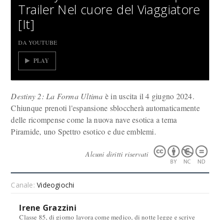
Trailer Nel cuore del Viaggiatore
[It]
DA YOUTUBE
PLAY
Destiny 2: La Forma Ultima
è in uscita il 4 giugno 2024.
Chiunque prenoti l'espansione sbloccherà automaticamente
delle ricompense come la nuova nave esotica a tema
Piramide, uno Spettro esotico e due emblemi.
Alcuni diritti riservati
Canale:
Videogiochi
Irene Grazzini
Classe 85, di giorno lavora come medico, di notte legge e scrive