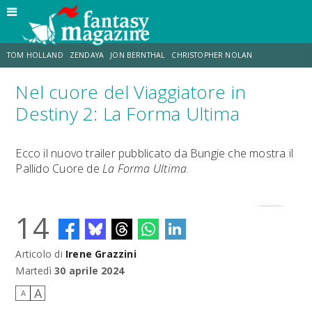
TOM HOLLAND
ZENDAYA
JON BERNTHAL
CHRISTOPHER NOLAN
Nel cuore del Viaggiatore in
STRANIMONDI
LUCCA COMICS & GAMES
ODISSEA
JACOB BATALON
Destiny 2: La Forma Ultima
SPIDER-MAN: BRAND NEW DAY
MICHAEL MANDO
Ecco il nuovo trailer pubblicato da Bungie che mostra il
Pallido Cuore de
La Forma Ultima
.
14
Articolo di
Irene Grazzini
Martedì
30 aprile 2024
A
A