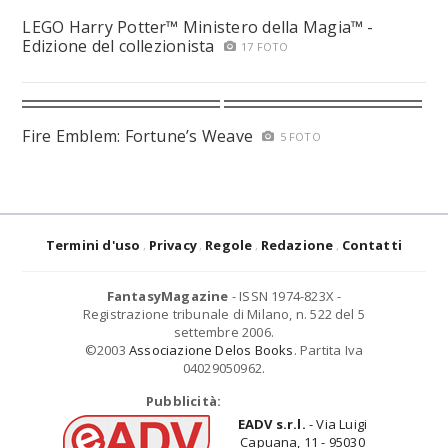
LEGO Harry Potter™ Ministero della Magia™ -
Edizione del collezionista
17 FOTO
Fire Emblem: Fortune’s Weave
5 FOTO
Termini d'uso
Privacy
Regole
Redazione
Contatti
FantasyMagazine
- ISSN 1974-823X -
Registrazione tribunale di Milano, n. 522 del 5
settembre 2006.
©2003
Associazione Delos Books
. Partita Iva
04029050962.
Pubblicità:
EADV s.r.l.
- Via Luigi
Capuana, 11 - 95030