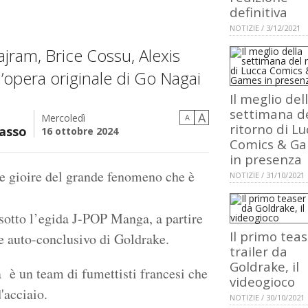
definitiva
NOTIZIE / 3/12/2021
ajram, Brice Cossu, Alexis
’opera originale di Go Nagai
Il meglio del
settimana d
A
Mercoledì
A
ritorno di Lu
casso
16 ottobre 2024
Comics & G
in presenza
te gioire del grande fenomeno che è
NOTIZIE / 31/10/2021
 sotto l’egida J-POP Manga, a partire
Il primo tea
me auto-conclusivo di Goldrake.
trailer da
Goldrake, il
 è un team di fumettisti francesi che
videogioco
'acciaio.
NOTIZIE / 30/10/2021