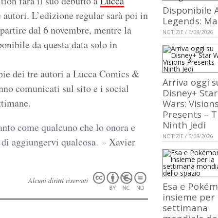
tion farà il suo debutto a
Lucca
Disponibile 
 autori. L’edizione regular sarà poi in
Legends: Ma
 a partire dal 6 novembre, mentre la
NOTIZIE / 6/08/2026
ponibile da questa data solo in
pie dei tre autori a Lucca Comics &
Arriva oggi s
nno comunicati sul sito e i social
Disney+ Star
ttimane.
Wars: Vision
Presents – 
Ninth Jedi
tanto come qualcuno che lo onora e
NOTIZIE / 5/08/2026
 di aggiungervi qualcosa.
Xavier
Alcuni diritti riservati
Esa e Poké
insieme per 
settimana