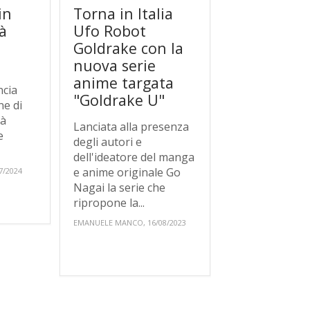
in
Torna in Italia
rà
Ufo Robot
Goldrake con la
nuova serie
anime targata
ncia
"Goldrake U"
ne di
rà
Lanciata alla presenza
e
degli autori e
dell'ideatore del manga
e anime originale Go
7/2024
Nagai la serie che
ripropone la...
EMANUELE MANCO, 16/08/2023