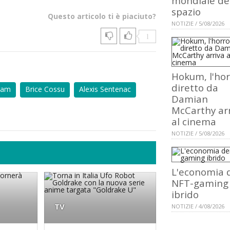
mondiale de
spazio
Questo articolo ti è piaciuto?
NOTIZIE / 5/08/2026
1
Hokum, l'hor
diretto da
ram
Brice Cossu
Alexis Sentenac
Damian
McCarthy ar
al cinema
NOTIZIE / 5/08/2026
L'economia 
NFT-gaming
ibrido
TV
NOTIZIE / 4/08/2026