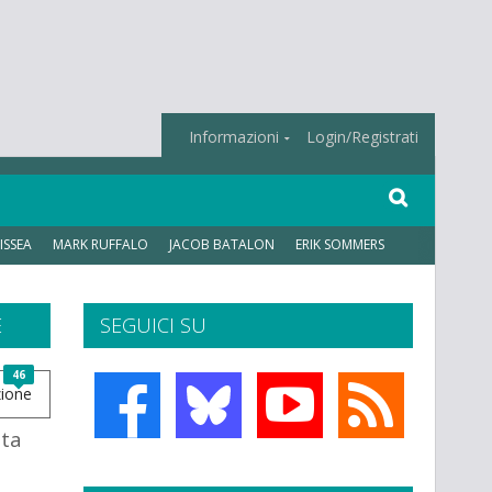
Informazioni
Login/Registrati
ISSEA
MARK RUFFALO
JACOB BATALON
ERIK SOMMERS
E
SEGUICI SU
46
lta