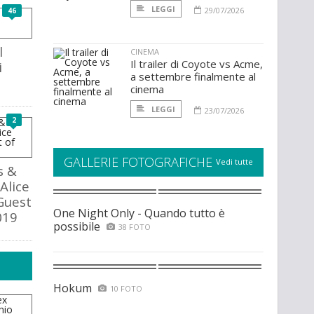
LEGGI
29/07/2026
46
l
CINEMA
Il trailer di Coyote vs Acme,
i
a settembre finalmente al
cinema
LEGGI
23/07/2026
2
GALLERIE FOTOGRAFICHE
Vedi tutte
s &
Alice
Guest
One Night Only - Quando tutto è
019
possibile
38 FOTO
Hokum
10 FOTO