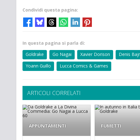
Condividi questa pagina:
In questa pagina si parla di:
Goldrake
Go Nagai
Xavier Dorison
Denis Baj
Yoann Guillo
Lucca Comics & Games
ARTICOLI CORRELATI
APPUNTAMENTI
FUMETTI