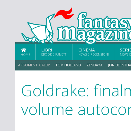
LIBRI
CINEMA
SERI
EBOOK E FUMETTI
NEWS E RECENSIONI
NEWS E
HOME
ARGOMENTI CALDI:
TOM HOLLAND
ZENDAYA
JON BERNTHA
Goldrake: final
volume autocon