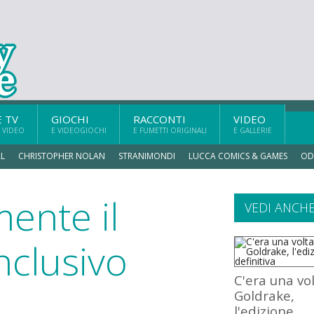
E TV
GIOCHI
RACCONTI
VIDEO
 VIDEO
E VIDEOGIOCHI
E FUMETTI ORIGINALI
E GALLERIE
L
CHRISTOPHER NOLAN
STRANIMONDI
LUCCA COMICS & GAMES
OD
mente il
VEDI ANCH
clusivo
C'era una vo
Goldrake,
l'edizione