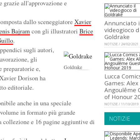
e grazie all'approvazione e
è composta dallo sceneggiatore
Xavier
Annunciato i
videogioco d
enis Bajram
con gli illustratori
Brice
Goldrake
uillo
.
NOTIZIE / 24/02/2021
ppendici sugli autori,
lavorazione, gli
Goldrake
e preparatorie e,
Lucca Comic
i Xavier Dorison ha
Games: Alex 
tto editoriale.
Angoulême 
of Honour 2
nibile anche in una speciale
NOTIZIE / 11/10/2019
 volume in formato più grande
NOTIZIE
a collezione e 16 pagine aggiuntive di