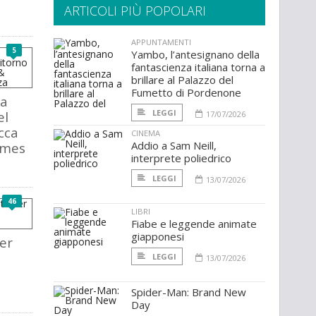
ARTICOLI PIÙ POPOLARI
APPUNTAMENTI
5
Yambo, l’antesignano della
fantascienza italiana torna a
brillare al Palazzo del
Fumetto di Pordenone
la
LEGGI
el
17/07/2026
cca
CINEMA
Addio a Sam Neill,
ames
interprete poliedrico
LEGGI
13/07/2026
46
LIBRI
Fiabe e leggende animate
giapponesi
ser
LEGGI
13/07/2026
Spider-Man: Brand New
Day