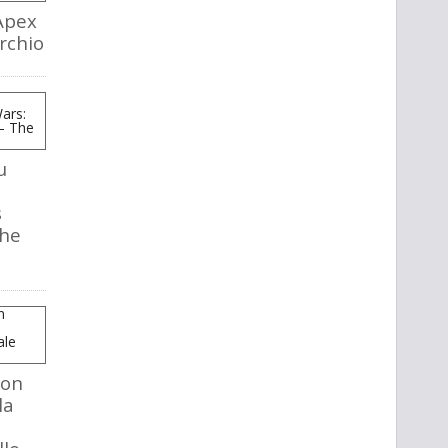
Apex
rchio
u
s
The
mon
la