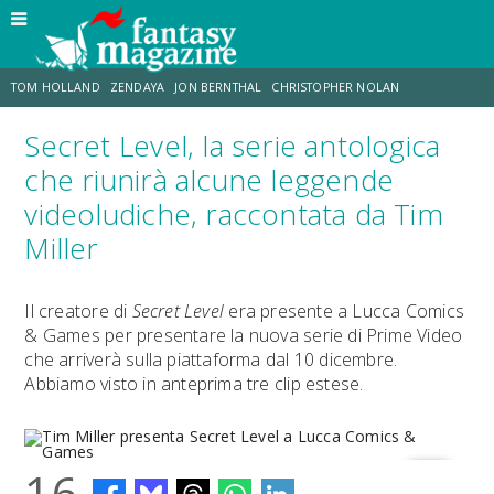
TOM HOLLAND
ZENDAYA
JON BERNTHAL
CHRISTOPHER NOLAN
Secret Level, la serie antologica
STRANIMONDI
LUCCA COMICS & GAMES
ODISSEA
MARK RUFFALO
che riunirà alcune leggende
videoludiche, raccontata da Tim
JACOB BATALON
ERIK SOMMERS
Miller
Il creatore di
Secret Level
era presente a Lucca Comics
& Games per presentare la nuova serie di Prime Video
che arriverà sulla piattaforma dal 10 dicembre.
Abbiamo visto in anteprima tre clip estese.
16