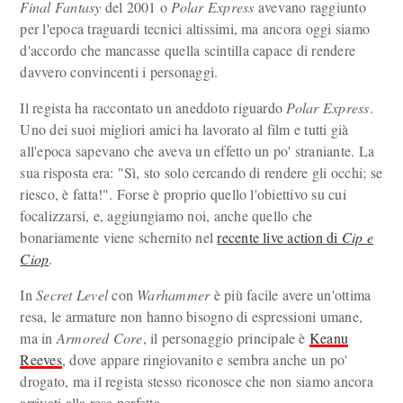
Final Fantasy
del 2001 o
Polar Express
avevano raggiunto
per l'epoca traguardi tecnici altissimi, ma ancora oggi siamo
d'accordo che mancasse quella scintilla capace di rendere
davvero convincenti i personaggi.
Il regista ha raccontato un aneddoto riguardo
Polar Express
.
Uno dei suoi migliori amici ha lavorato al film e tutti già
all'epoca sapevano che aveva un effetto un po' straniante. La
sua risposta era: "Sì, sto solo cercando di rendere gli occhi; se
riesco, è fatta!". Forse è proprio quello l'obiettivo su cui
focalizzarsi, e, aggiungiamo noi, anche quello che
bonariamente viene schernito nel
recente live action di
Cip e
Ciop
.
In
Secret Level
con
Warhammer
è più facile avere un'ottima
resa, le armature non hanno bisogno di espressioni umane,
ma in
Armored Core
, il personaggio principale è
Keanu
Reeves
, dove appare ringiovanito e sembra anche un po'
drogato, ma il regista stesso riconosce che non siamo ancora
arrivati alla resa perfetta.