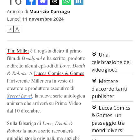
Articolo di
Maurizio Carnago
Tim Miller presenta Secret Level a Lucca Comics & Games
Lunedì
11 novembre 2024
A
A
Tim Miller
è il regista dietro il primo
Una
film di
Deadpool
e ha scritto, prodotto
celebrazione del
e diretto alcuni episodi di
Love, Death
videogioco
& Robots
. A
Lucca Comics & Games
l'irriverente Miller era in veste di
Mettere
creatore e produttore esecutivo di
d'accordo tanti
Secret Level
, la nuova serie antologica
publisher
animata che arriverà su Prime Video
Lucca Comics
dal 10 dicembre.
& Games: un
passaggio tra
Sulla falsariga di
Love, Death &
mondi diversi
Robots
la nuova serie racconterà
quindici storie originali, ma anziché