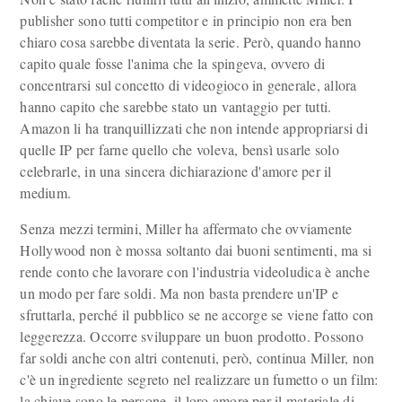
publisher sono tutti competitor e in principio non era ben
chiaro cosa sarebbe diventata la serie. Però, quando hanno
capito quale fosse l'anima che la spingeva, ovvero di
concentrarsi sul concetto di videogioco in generale, allora
hanno capito che sarebbe stato un vantaggio per tutti.
Amazon li ha tranquillizzati che non intende appropriarsi di
quelle IP per farne quello che voleva, bensì usarle solo
celebrarle, in una sincera dichiarazione d'amore per il
medium.
Senza mezzi termini, Miller ha affermato che ovviamente
Hollywood non è mossa soltanto dai buoni sentimenti, ma si
rende conto che lavorare con l'industria videoludica è anche
un modo per fare soldi. Ma non basta prendere un'IP e
sfruttarla, perché il pubblico se ne accorge se viene fatto con
leggerezza. Occorre sviluppare un buon prodotto. Possono
far soldi anche con altri contenuti, però, continua Miller, non
c'è un ingrediente segreto nel realizzare un fumetto o un film:
la chiave sono le persone, il loro amore per il materiale di