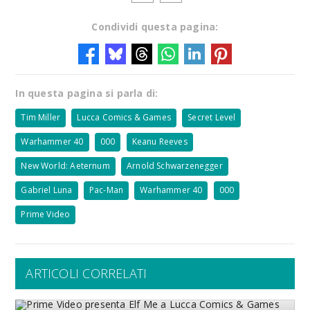
Condividi questa pagina:
In questa pagina si parla di:
Tim Miller
Lucca Comics & Games
Secret Level
Warhammer 40
000
Keanu Reeves
New World: Aeternum
Arnold Schwarzenegger
Gabriel Luna
Pac-Man
Warhammer 40
000
Prime Video
ARTICOLI CORRELATI